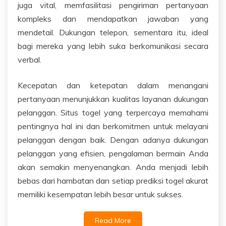
juga vital, memfasilitasi pengiriman pertanyaan
kompleks dan mendapatkan jawaban yang
mendetail. Dukungan telepon, sementara itu, ideal
bagi mereka yang lebih suka berkomunikasi secara
verbal.
Kecepatan dan ketepatan dalam menangani
pertanyaan menunjukkan kualitas layanan dukungan
pelanggan. Situs togel yang terpercaya memahami
pentingnya hal ini dan berkomitmen untuk melayani
pelanggan dengan baik. Dengan adanya dukungan
pelanggan yang efisien, pengalaman bermain Anda
akan semakin menyenangkan. Anda menjadi lebih
bebas dari hambatan dan setiap prediksi togel akurat
memiliki kesempatan lebih besar untuk sukses.
Read More