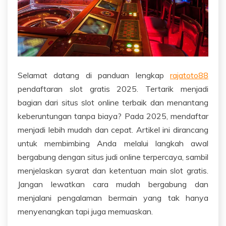
Selamat datang di panduan lengkap
rajatoto88
pendaftaran slot gratis 2025. Tertarik menjadi
bagian dari situs slot online terbaik dan menantang
keberuntungan tanpa biaya? Pada 2025, mendaftar
menjadi lebih mudah dan cepat. Artikel ini dirancang
untuk membimbing Anda melalui langkah awal
bergabung dengan situs judi online terpercaya, sambil
menjelaskan syarat dan ketentuan main slot gratis.
Jangan lewatkan cara mudah bergabung dan
menjalani pengalaman bermain yang tak hanya
menyenangkan tapi juga memuaskan.