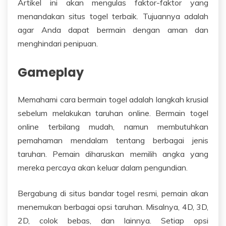
Artikel ini akan mengulas faktor-faktor yang
menandakan situs togel terbaik. Tujuannya adalah
agar Anda dapat bermain dengan aman dan
menghindari penipuan.
Gameplay
Memahami cara bermain togel adalah langkah krusial
sebelum melakukan taruhan online. Bermain togel
online terbilang mudah, namun membutuhkan
pemahaman mendalam tentang berbagai jenis
taruhan. Pemain diharuskan memilih angka yang
mereka percaya akan keluar dalam pengundian.
Bergabung di situs bandar togel resmi, pemain akan
menemukan berbagai opsi taruhan. Misalnya, 4D, 3D,
2D, colok bebas, dan lainnya. Setiap opsi