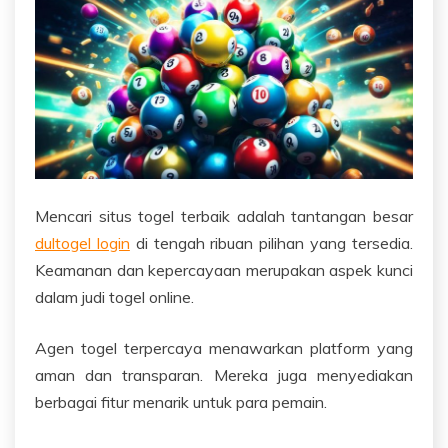
Mencari situs togel terbaik adalah tantangan besar
dultogel login
di tengah ribuan pilihan yang tersedia.
Keamanan dan kepercayaan merupakan aspek kunci
dalam judi togel online.
Agen togel terpercaya menawarkan platform yang
aman dan transparan. Mereka juga menyediakan
berbagai fitur menarik untuk para pemain.