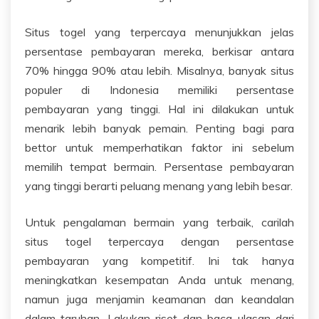
Situs togel yang terpercaya menunjukkan jelas
persentase pembayaran mereka, berkisar antara
70% hingga 90% atau lebih. Misalnya, banyak situs
populer di Indonesia memiliki persentase
pembayaran yang tinggi. Hal ini dilakukan untuk
menarik lebih banyak pemain. Penting bagi para
bettor untuk memperhatikan faktor ini sebelum
memilih tempat bermain. Persentase pembayaran
yang tinggi berarti peluang menang yang lebih besar.
Untuk pengalaman bermain yang terbaik, carilah
situs togel terpercaya dengan persentase
pembayaran yang kompetitif. Ini tak hanya
meningkatkan kesempatan Anda untuk menang,
namun juga menjamin keamanan dan keandalan
dalam taruhan. Lakukan riset dan baca ulasan dari