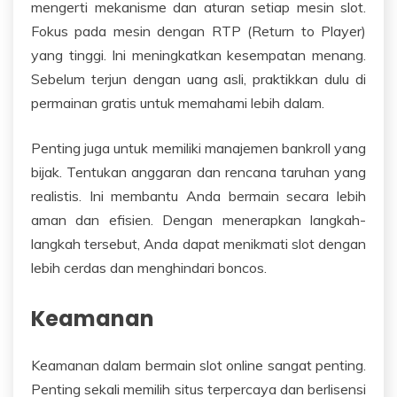
mengerti mekanisme dan aturan setiap mesin slot.
Fokus pada mesin dengan RTP (Return to Player)
yang tinggi. Ini meningkatkan kesempatan menang.
Sebelum terjun dengan uang asli, praktikkan dulu di
permainan gratis untuk memahami lebih dalam.
Penting juga untuk memiliki manajemen bankroll yang
bijak. Tentukan anggaran dan rencana taruhan yang
realistis. Ini membantu Anda bermain secara lebih
aman dan efisien. Dengan menerapkan langkah-
langkah tersebut, Anda dapat menikmati slot dengan
lebih cerdas dan menghindari boncos.
Keamanan
Keamanan dalam bermain slot online sangat penting.
Penting sekali memilih situs terpercaya dan berlisensi