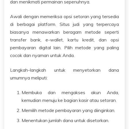
dan menikmati permainan sepenuhnya.
Awali dengan memeriksa opsi setoran yang tersedia
di berbagai platform. Situs judi yang terpercaya
biasanya menawarkan beragam metode seperti
transfer bank, e-wallet, kartu kredit, dan opsi
pembayaran digital lain. Pilih metode yang paling
cocok dan nyaman untuk Anda.
Langkah-langkah untuk menyetorkan dana
umumnya meliputi:
Membuka dan mengakses akun Anda,
kemudian menuju ke bagian kasir atau setoran.
Memilih metode pembayaran yang diinginkan.
Menentukan jumlah dana untuk disetorkan.