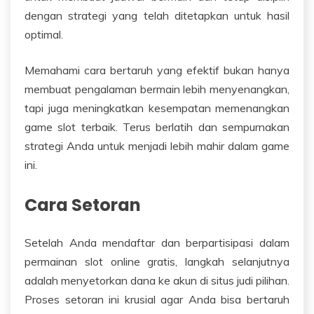
dengan strategi yang telah ditetapkan untuk hasil
optimal.
Memahami cara bertaruh yang efektif bukan hanya
membuat pengalaman bermain lebih menyenangkan,
tapi juga meningkatkan kesempatan memenangkan
game slot terbaik. Terus berlatih dan sempurnakan
strategi Anda untuk menjadi lebih mahir dalam game
ini.
Cara Setoran
Setelah Anda mendaftar dan berpartisipasi dalam
permainan slot online gratis, langkah selanjutnya
adalah menyetorkan dana ke akun di situs judi pilihan.
Proses setoran ini krusial agar Anda bisa bertaruh