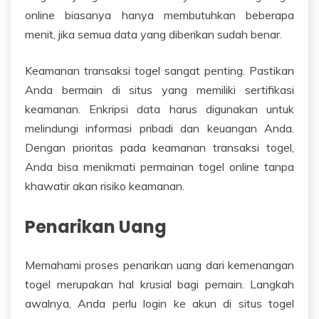
online biasanya hanya membutuhkan beberapa
menit, jika semua data yang diberikan sudah benar.
Keamanan transaksi togel sangat penting. Pastikan
Anda bermain di situs yang memiliki sertifikasi
keamanan. Enkripsi data harus digunakan untuk
melindungi informasi pribadi dan keuangan Anda.
Dengan prioritas pada keamanan transaksi togel,
Anda bisa menikmati permainan togel online tanpa
khawatir akan risiko keamanan.
Penarikan Uang
Memahami proses penarikan uang dari kemenangan
togel merupakan hal krusial bagi pemain. Langkah
awalnya, Anda perlu login ke akun di situs togel