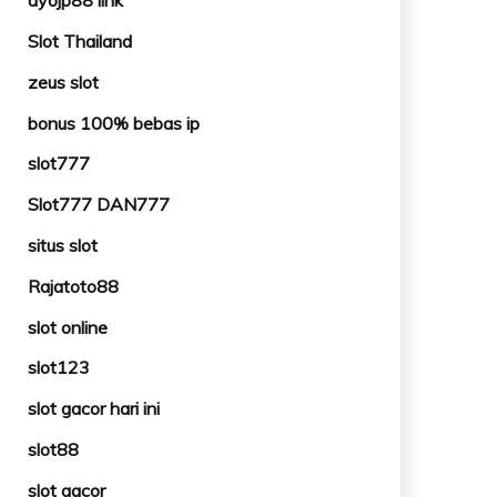
ayojp88 link
Slot Thailand
zeus slot
bonus 100% bebas ip
slot777
Slot777 DAN777
situs slot
Rajatoto88
slot online
slot123
slot gacor hari ini
slot88
slot gacor