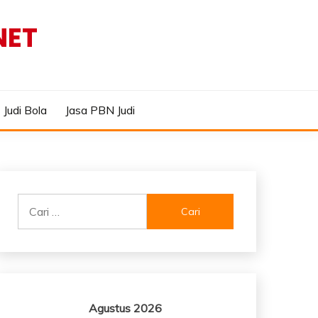
NET
Judi Bola
Jasa PBN Judi
Cari
untuk:
Agustus 2026