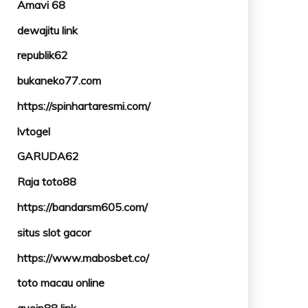
Amavi 68
dewajitu link
republik62
bukaneko77.com
https://spinhartaresmi.com/
lvtogel
GARUDA62
Raja toto88
https://bandarsm605.com/
situs slot gacor
https://www.mabosbet.co/
toto macau online