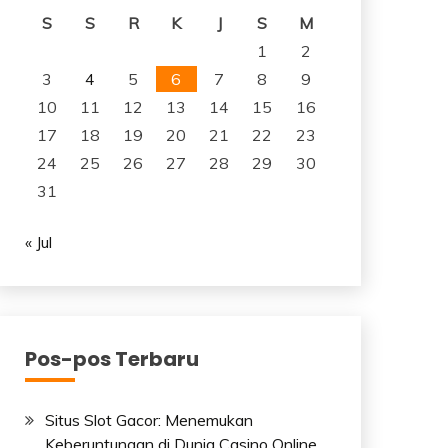
S
S
R
K
J
S
M
1
2
3
4
5
6
7
8
9
10
11
12
13
14
15
16
17
18
19
20
21
22
23
24
25
26
27
28
29
30
31
« Jul
Pos-pos Terbaru
Situs Slot Gacor: Menemukan
Keberuntungan di Dunia Casino Online