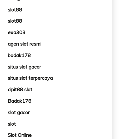
slot88
slot88
exa303
agen slot resmi
badak178
situs slot gacor
situs slot terpercaya
cipit88 slot
Badak178
slot gacor
slot
Slot Online