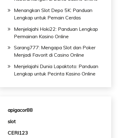
Menangkan Slot Depo 5K: Panduan
Lengkap untuk Pemain Cerdas
Menjelajahi Hoki22: Panduan Lengkap
Permainan Kasino Online
Sarang777: Mengapa Slot dan Poker
Menjadi Favorit di Casino Online
Menjelajahi Dunia Lapaktoto: Panduan
Lengkap untuk Pecinta Kasino Online
apigacor88
slot
CERI123