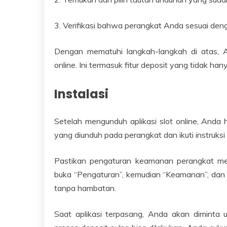
3. Verifikasi bahwa perangkat Anda sesuai denga
Dengan mematuhi langkah-langkah di atas, 
online. Ini termasuk fitur deposit yang tidak han
Instalasi
Setelah mengunduh aplikasi slot online, Anda h
yang diunduh pada perangkat dan ikuti instruksi 
Pastikan pengaturan keamanan perangkat memb
buka “Pengaturan”, kemudian “Keamanan”, dan ak
tanpa hambatan.
Saat aplikasi terpasang, Anda akan diminta 