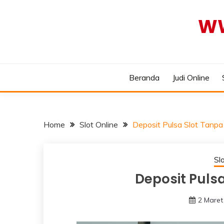
Skip
to
WW
content
Beranda
Judi Online
Home
Slot Online
Deposit Pulsa Slot Tanpa
Sl
Deposit Pulsa
2 Maret