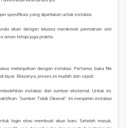
n spesifikasi yang diperlukan untuk instalasi.
Anda akan dengan leluasa menikmati permainan slot
ya aman tetapi juga praktis.
arus melanjutkan dengan instalasi. Pertama, buka file
di layar. Biasanya, proses ini mudah dan cepat.
olehkan instalasi dari sumber eksternal. Untuk ini,
tifkan “Sumber Tidak Dikenal”. Ini menjamin instalasi
untuk login atau membuat akun baru. Setelah masuk,