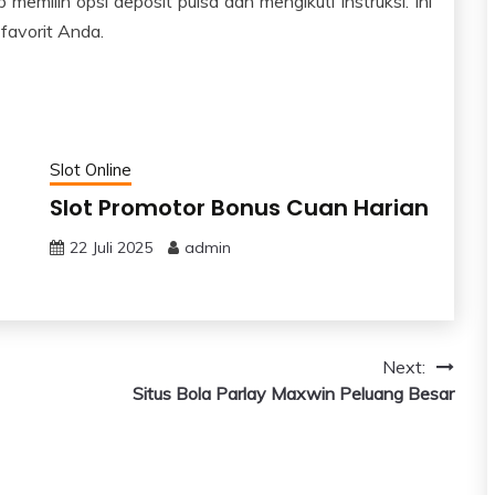
memilih opsi deposit pulsa dan mengikuti instruksi. Ini
favorit Anda.
Slot Online
Slot Promotor Bonus Cuan Harian
22 Juli 2025
admin
Next:
Situs Bola Parlay Maxwin Peluang Besar