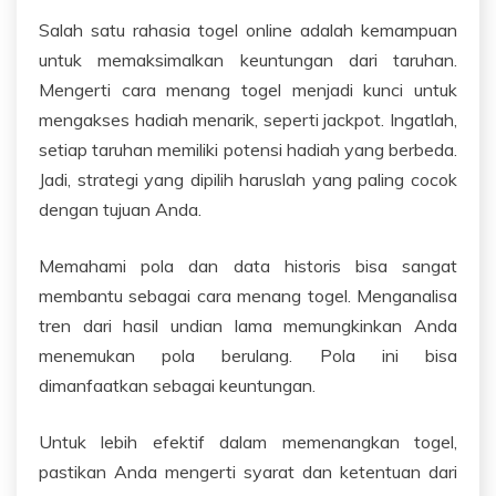
Salah satu rahasia togel online adalah kemampuan
untuk memaksimalkan keuntungan dari taruhan.
Mengerti cara menang togel menjadi kunci untuk
mengakses hadiah menarik, seperti jackpot. Ingatlah,
setiap taruhan memiliki potensi hadiah yang berbeda.
Jadi, strategi yang dipilih haruslah yang paling cocok
dengan tujuan Anda.
Memahami pola dan data historis bisa sangat
membantu sebagai cara menang togel. Menganalisa
tren dari hasil undian lama memungkinkan Anda
menemukan pola berulang. Pola ini bisa
dimanfaatkan sebagai keuntungan.
Untuk lebih efektif dalam memenangkan togel,
pastikan Anda mengerti syarat dan ketentuan dari