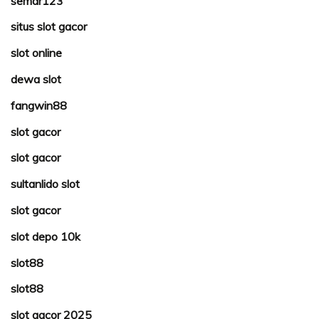
semar123
situs slot gacor
slot online
dewa slot
fangwin88
slot gacor
slot gacor
sultanlido slot
slot gacor
slot depo 10k
slot88
slot88
slot gacor 2025