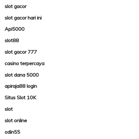
slot gacor
slot gacor hari ini
Api5000
slot88
slot gacor 777
casino terpercaya
slot dana 5000
apiraja88 login
Situs Slot 10K
slot
slot online
odin55