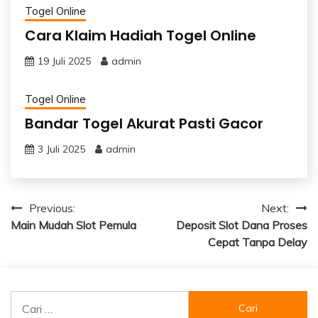
Togel Online
Cara Klaim Hadiah Togel Online
19 Juli 2025
admin
Togel Online
Bandar Togel Akurat Pasti Gacor
3 Juli 2025
admin
Navigasi
Previous:
Next:
Main Mudah Slot Pemula
Deposit Slot Dana Proses
pos
Cepat Tanpa Delay
Cari
untuk: