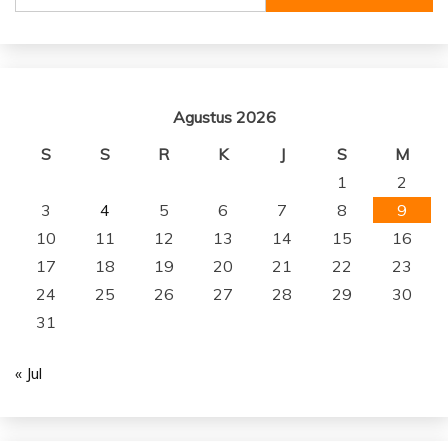
Agustus 2026
S
S
R
K
J
S
M
1
2
3
4
5
6
7
8
9
10
11
12
13
14
15
16
17
18
19
20
21
22
23
24
25
26
27
28
29
30
31
« Jul