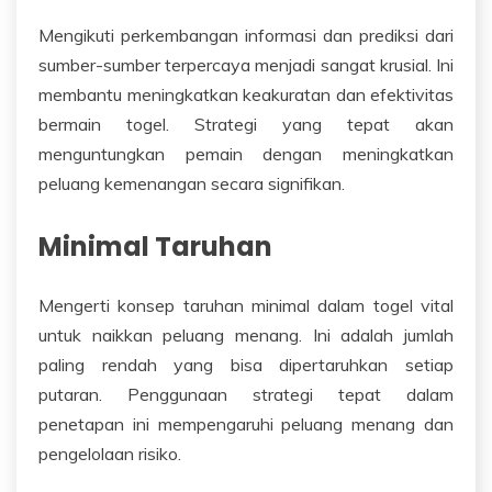
Mengikuti perkembangan informasi dan prediksi dari
sumber-sumber terpercaya menjadi sangat krusial. Ini
membantu meningkatkan keakuratan dan efektivitas
bermain togel. Strategi yang tepat akan
menguntungkan pemain dengan meningkatkan
peluang kemenangan secara signifikan.
Minimal Taruhan
Mengerti konsep taruhan minimal dalam togel vital
untuk naikkan peluang menang. Ini adalah jumlah
paling rendah yang bisa dipertaruhkan setiap
putaran. Penggunaan strategi tepat dalam
penetapan ini mempengaruhi peluang menang dan
pengelolaan risiko.