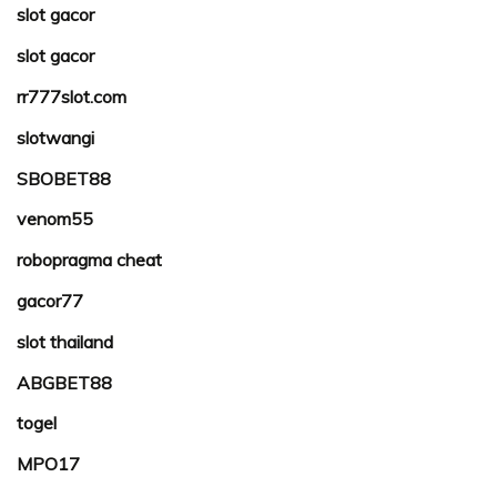
slot gacor
slot gacor
rr777slot.com
slotwangi
SBOBET88
venom55
robopragma cheat
gacor77
slot thailand
ABGBET88
togel
MPO17