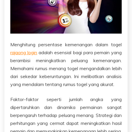
Menghitung persentase kemenangan dalam togel
rajaong login
adalah esensial bagi para pemain yang
berambisi meningkatkan peluang kemenangan.
Memahami rumus menang togel mengandalkan lebih
dari sekedar keberuntungan. Ini melibatkan analisis
yang mendalam tentang rumus togel yang akurat.
Faktor-faktor seperti jumlah angka yang
dipertaruhkan dan dinamika permainan sangat
berpengaruh terhadap peluang menang. Strategi dan
perhitungan yang cermat dapat meningkatkan hasil
pemain dan memungkinkan kemenangan lebih sering.