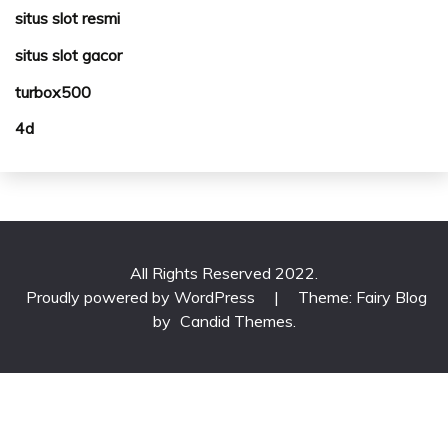
situs slot resmi
situs slot gacor
turbox500
4d
All Rights Reserved 2022.
Proudly powered by WordPress
|
Theme: Fairy Blog
by
Candid Themes
.