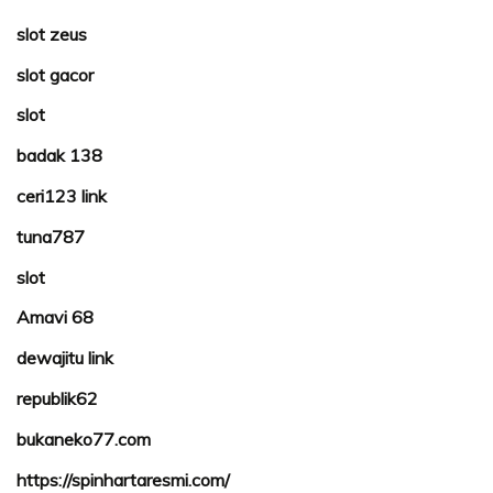
slot zeus
slot gacor
slot
badak 138
ceri123 link
tuna787
slot
Amavi 68
dewajitu link
republik62
bukaneko77.com
https://spinhartaresmi.com/