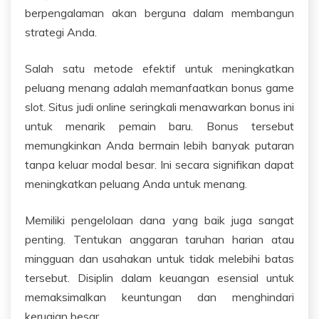
berpengalaman akan berguna dalam membangun
strategi Anda.
Salah satu metode efektif untuk meningkatkan
peluang menang adalah memanfaatkan bonus game
slot. Situs judi online seringkali menawarkan bonus ini
untuk menarik pemain baru. Bonus tersebut
memungkinkan Anda bermain lebih banyak putaran
tanpa keluar modal besar. Ini secara signifikan dapat
meningkatkan peluang Anda untuk menang.
Memiliki pengelolaan dana yang baik juga sangat
penting. Tentukan anggaran taruhan harian atau
mingguan dan usahakan untuk tidak melebihi batas
tersebut. Disiplin dalam keuangan esensial untuk
memaksimalkan keuntungan dan menghindari
kerugian besar.