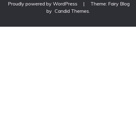
Proudly powered by WordPress
|
Theme: Fairy Blog
by
Candid Themes
.