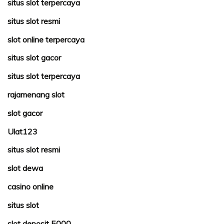
situs slot terpercaya
situs slot resmi
slot online terpercaya
situs slot gacor
situs slot terpercaya
rajamenang slot
slot gacor
Ulat123
situs slot resmi
slot dewa
casino online
situs slot
slot deposit 5000