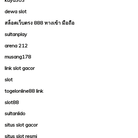
kaya303
dewa slot
สล็อตเว็บตรง 888 ทางเข้า มือถือ
sultanplay
arena 212
musang178
link slot gacor
slot
togelonline88 link
slot88
sultanlido
situs slot gacor
situs slot resmi