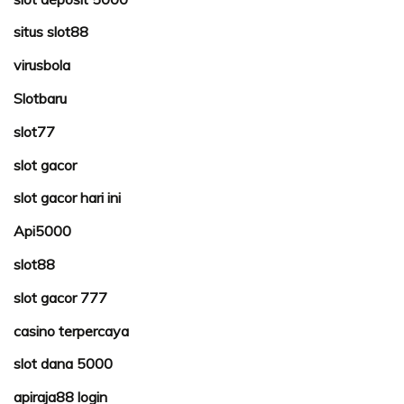
situs slot88
virusbola
Slotbaru
slot77
slot gacor
slot gacor hari ini
Api5000
slot88
slot gacor 777
casino terpercaya
slot dana 5000
apiraja88 login