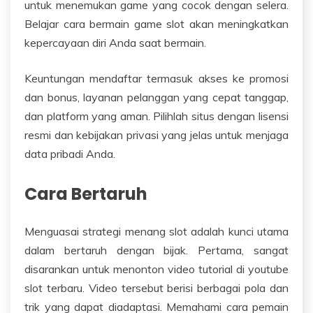
untuk menemukan game yang cocok dengan selera.
Belajar cara bermain game slot akan meningkatkan
kepercayaan diri Anda saat bermain.
Keuntungan mendaftar termasuk akses ke promosi
dan bonus, layanan pelanggan yang cepat tanggap,
dan platform yang aman. Pilihlah situs dengan lisensi
resmi dan kebijakan privasi yang jelas untuk menjaga
data pribadi Anda.
Cara Bertaruh
Menguasai strategi menang slot adalah kunci utama
dalam bertaruh dengan bijak. Pertama, sangat
disarankan untuk menonton video tutorial di youtube
slot terbaru. Video tersebut berisi berbagai pola dan
trik yang dapat diadaptasi. Memahami cara pemain