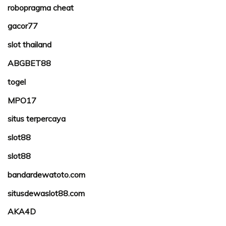
robopragma cheat
gacor77
slot thailand
ABGBET88
togel
MPO17
situs terpercaya
slot88
slot88
bandardewatoto.com
situsdewaslot88.com
AKA4D