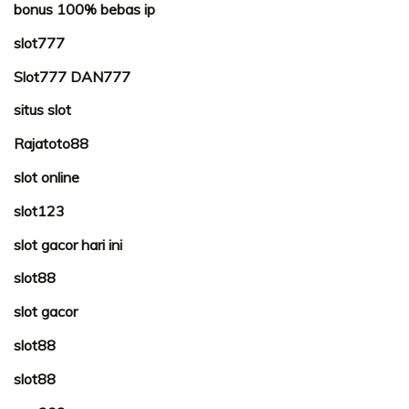
bonus 100% bebas ip
slot777
Slot777 DAN777
situs slot
Rajatoto88
slot online
slot123
slot gacor hari ini
slot88
slot gacor
slot88
slot88