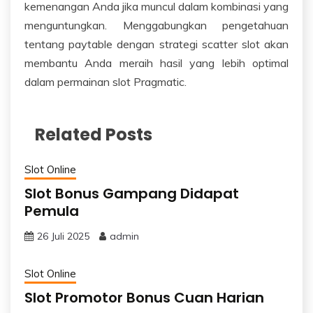
kemenangan Anda jika muncul dalam kombinasi yang
menguntungkan. Menggabungkan pengetahuan
tentang paytable dengan strategi scatter slot akan
membantu Anda meraih hasil yang lebih optimal
dalam permainan slot Pragmatic.
Related Posts
Slot Online
Slot Bonus Gampang Didapat
Pemula
26 Juli 2025
admin
Slot Online
Slot Promotor Bonus Cuan Harian