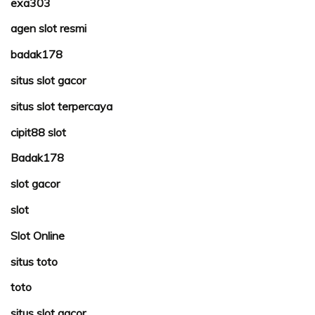
exa303
agen slot resmi
badak178
situs slot gacor
situs slot terpercaya
cipit88 slot
Badak178
slot gacor
slot
Slot Online
situs toto
toto
situs slot gacor