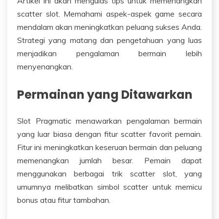
Artikel ini akan mengulas tips untuk memenangkan
scatter slot. Memahami aspek-aspek game secara
mendalam akan meningkatkan peluang sukses Anda.
Strategi yang matang dan pengetahuan yang luas
menjadikan pengalaman bermain lebih
menyenangkan.
Permainan yang Ditawarkan
Slot Pragmatic menawarkan pengalaman bermain
yang luar biasa dengan fitur scatter favorit pemain.
Fitur ini meningkatkan keseruan bermain dan peluang
memenangkan jumlah besar. Pemain dapat
menggunakan berbagai trik scatter slot, yang
umumnya melibatkan simbol scatter untuk memicu
bonus atau fitur tambahan.