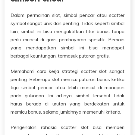
Dalam permainan slot, simbol pencar atau scatter
symbol sangat unik dan penting. Tidak seperti simbol
lain, simbol ini bisa mengaktifkan fitur bonus tanpa
perlu muncul di garis pembayaran spesifik. Pemain
yang mendapatkan simbol ini bisa mendapat
berbagai keuntungan, termasuk putaran gratis.
Memahami cara kerja strategi scatter slot sangat
penting. Beberapa slot memicu putaran bonus ketika
tiga simbol pencar atau lebih muncul di manapun
pada gulungan. Ini artinya, simbol tersebut tidak
harus berada di urutan yang berdekatan untuk
memicu bonus, selama jumlahnya memenuhi kriteria.
Pengenalan rahasia scatter slot bisa memberi