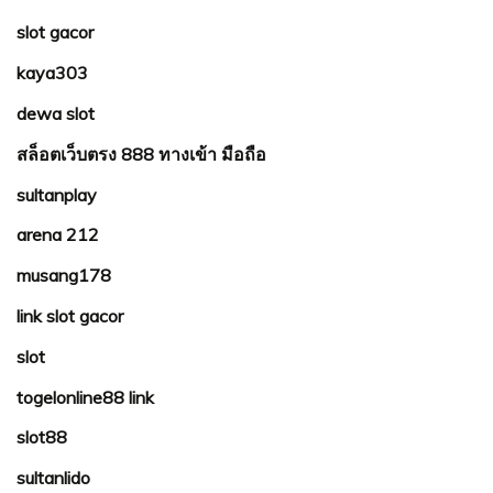
slot gacor
kaya303
dewa slot
สล็อตเว็บตรง 888 ทางเข้า มือถือ
sultanplay
arena 212
musang178
link slot gacor
slot
togelonline88 link
slot88
sultanlido