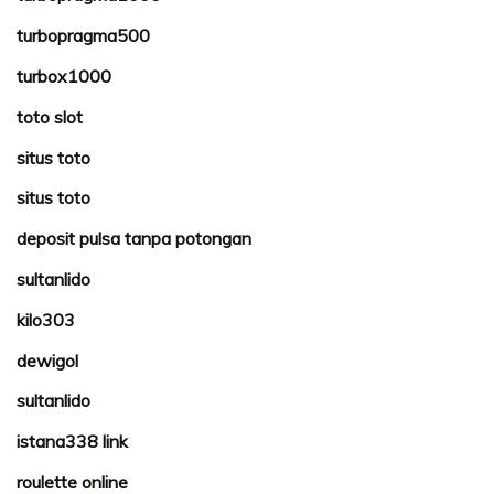
turbopragma500
turbox1000
toto slot
situs toto
situs toto
deposit pulsa tanpa potongan
sultanlido
kilo303
dewigol
sultanlido
istana338 link
roulette online