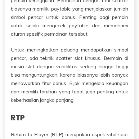
pemain keunggulan. Permainan dengan fitur scatter
biasanya memiliki paytable yang menjelaskan jumlah
simbol pencar untuk bonus. Penting bagi pemain
untuk selalu mengecek paytable dan memahami
aturan spesifik permainan tersebut.
Untuk meningkatkan peluang mendapatkan simbol
pencar, ada teknik scatter slot khusus. Bermain di
mesin slot dengan volatilitas sedang hingga tinggi
bisa menguntungkan, karena biasanya lebih banyak
menawarkan fitur bonus. Bijak mengelola keuangan
dan memilih taruhan yang tepat juga penting untuk
keberhasilan jangka panjang.
RTP
Return to Player (RTP) merupakan aspek vital saat