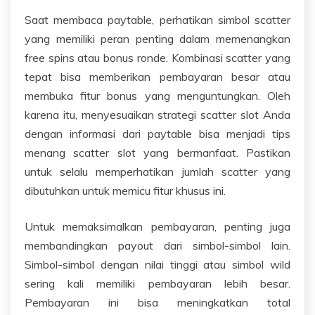
Saat membaca paytable, perhatikan simbol scatter
yang memiliki peran penting dalam memenangkan
free spins atau bonus ronde. Kombinasi scatter yang
tepat bisa memberikan pembayaran besar atau
membuka fitur bonus yang menguntungkan. Oleh
karena itu, menyesuaikan strategi scatter slot Anda
dengan informasi dari paytable bisa menjadi tips
menang scatter slot yang bermanfaat. Pastikan
untuk selalu memperhatikan jumlah scatter yang
dibutuhkan untuk memicu fitur khusus ini.
Untuk memaksimalkan pembayaran, penting juga
membandingkan payout dari simbol-simbol lain.
Simbol-simbol dengan nilai tinggi atau simbol wild
sering kali memiliki pembayaran lebih besar.
Pembayaran ini bisa meningkatkan total