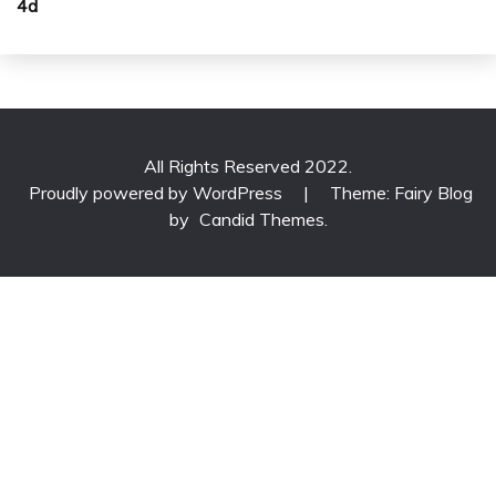
4d
All Rights Reserved 2022.
Proudly powered by WordPress
|
Theme: Fairy Blog
by
Candid Themes
.