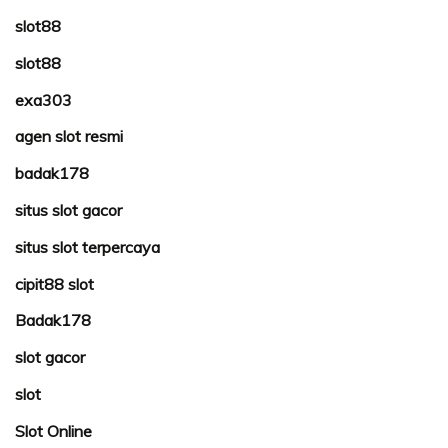
slot88
slot88
exa303
agen slot resmi
badak178
situs slot gacor
situs slot terpercaya
cipit88 slot
Badak178
slot gacor
slot
Slot Online