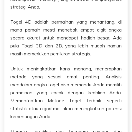
strategi Anda.
Togel 4D adalah permainan yang menantang, di
mana pemain mesti menebak empat digit angka
secara akurat untuk mendapat hadiah besar. Ada
pula Togel 3D dan 2D, yang lebih mudah namun
masih memerlukan pemikiran strategis.
Untuk meningkatkan kans menang, menerapkan
metode yang sesuai amat penting. Analisis
mendalam angka togel bisa memandu Anda memilih
permainan yang cocok dengan keahlian Anda.
Memanfaatkan Metode Togel Terbaik, seperti
statistik atau algoritma, akan meningkatkan potensi
kemenangan Anda.
Memakai prediksi dari beragam sumber dan