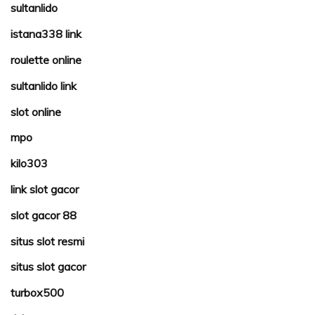
sultanlido
istana338 link
roulette online
sultanlido link
slot online
mpo
kilo303
link slot gacor
slot gacor 88
situs slot resmi
situs slot gacor
turbox500