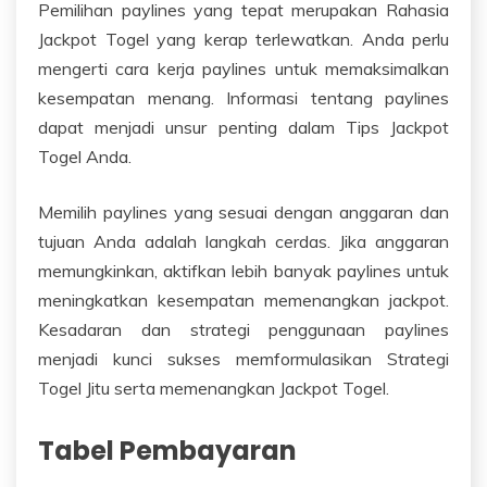
Pemilihan paylines yang tepat merupakan Rahasia
Jackpot Togel yang kerap terlewatkan. Anda perlu
mengerti cara kerja paylines untuk memaksimalkan
kesempatan menang. Informasi tentang paylines
dapat menjadi unsur penting dalam Tips Jackpot
Togel Anda.
Memilih paylines yang sesuai dengan anggaran dan
tujuan Anda adalah langkah cerdas. Jika anggaran
memungkinkan, aktifkan lebih banyak paylines untuk
meningkatkan kesempatan memenangkan jackpot.
Kesadaran dan strategi penggunaan paylines
menjadi kunci sukses memformulasikan Strategi
Togel Jitu serta memenangkan Jackpot Togel.
Tabel Pembayaran