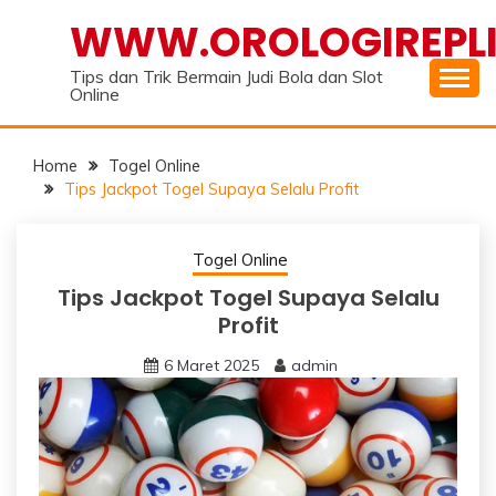
Skip
WWW.OROLOGIREPLI
to
content
Tips dan Trik Bermain Judi Bola dan Slot
Online
Home
Togel Online
Tips Jackpot Togel Supaya Selalu Profit
Togel Online
Tips Jackpot Togel Supaya Selalu
Profit
6 Maret 2025
admin