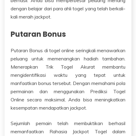
berhasil. Anda bisa memperbesar peluang menang
dengan belajar dari para ahli togel yang telah berkali-
kali meraih jackpot.
Putaran Bonus
Putaran Bonus di togel online seringkali menawarkan
peluang untuk memenangkan hadiah tambahan.
Menerapkan Trik Togel Akurat membantu
mengidentifikasi waktu yang tepat untuk
manfaatkan bonus tersebut. Dengan memahami pola
permainan dan menggunakan Prediksi Togel
Online secara maksimal, Anda bisa meningkatkan
kesempatan mendapatkan jackpot.
Sejumlah pemain telah membuktikan berhasil
memanfaatkan Rahasia Jackpot Togel dalam