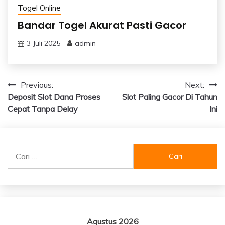
Togel Online
Bandar Togel Akurat Pasti Gacor
3 Juli 2025
admin
Navigasi
Previous:
Next:
Deposit Slot Dana Proses
Slot Paling Gacor Di Tahun
pos
Cepat Tanpa Delay
Ini
Cari
untuk:
Agustus 2026