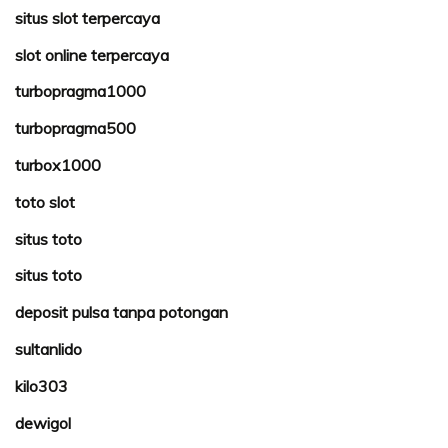
situs slot terpercaya
slot online terpercaya
turbopragma1000
turbopragma500
turbox1000
toto slot
situs toto
situs toto
deposit pulsa tanpa potongan
sultanlido
kilo303
dewigol