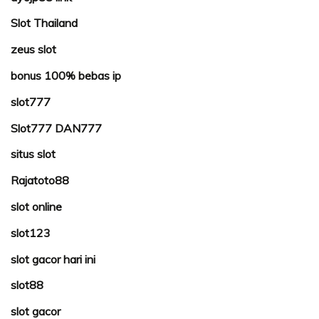
Slot Thailand
zeus slot
bonus 100% bebas ip
slot777
Slot777 DAN777
situs slot
Rajatoto88
slot online
slot123
slot gacor hari ini
slot88
slot gacor