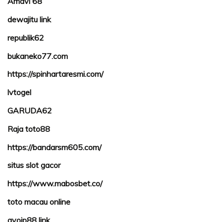
Amavi 68
dewajitu link
republik62
bukaneko77.com
https://spinhartaresmi.com/
lvtogel
GARUDA62
Raja toto88
https://bandarsm605.com/
situs slot gacor
https://www.mabosbet.co/
toto macau online
ayojp88 link