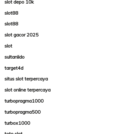
slot depo 10k
slot88
slot88
slot gacor 2025
slot
sultanlido
target4d
situs slot terpercaya
slot online terpercaya
turbopragma1000
turbopragma500
turbox1000
toto slot