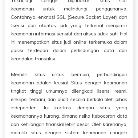
Teknologi canggih digunakan situs slot
keamanan untuk melindungi penggunanya.
Contohnya, enkripsi SSL (Secure Socket Layer) dan
lisensi dari otoritas judi yang terkenal menjamin
keamanan informasi sensitif dari akses tidak sah. Hal
ini menempatkan situs judi online terkemuka dalam
posisi terdepan dalam perlindungan data dan
keandalan transaksi.
Memilih situs untuk bermain, perbandingan
keamanan adalah krusial. Situs dengan keamanan
tingkat tinggi umumnya dilengkapi lisensi resmi,
enkripsi terbaru, dan audit secara berkala oleh pihak
independen. Ini kontras dengan situs yang
keamanannya kurang, dimana risiko kebocoran data
dan kehilangan finansial lebih besar. Oleh karenanya,
memilih situs dengan sistem keamanan canggih