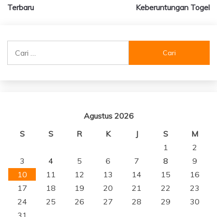
pos
Terbaru
Keberuntungan Togel
Cari
untuk:
Agustus 2026
S
S
R
K
J
S
M
1
2
3
4
5
6
7
8
9
10
11
12
13
14
15
16
17
18
19
20
21
22
23
24
25
26
27
28
29
30
31