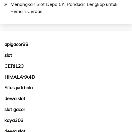
Menangkan Slot Depo 5K: Panduan Lengkap untuk
Pemain Cerdas
apigacor88
slot
CERI123
HIMALAYA4D
Situs judi bola
dewa slot
slot gacor
kaya303
dewa slot