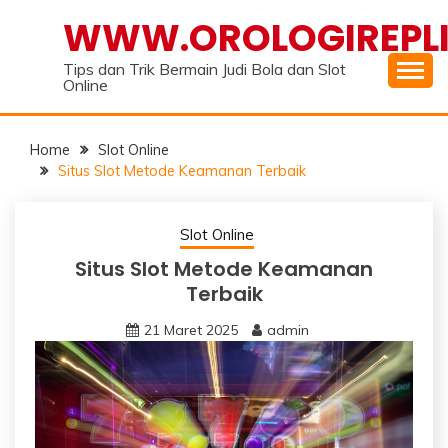
Skip
WWW.OROLOGIREPLI
to
content
Tips dan Trik Bermain Judi Bola dan Slot
Online
Home
Slot Online
Situs Slot Metode Keamanan Terbaik
Slot Online
Situs Slot Metode Keamanan
Terbaik
21 Maret 2025
admin