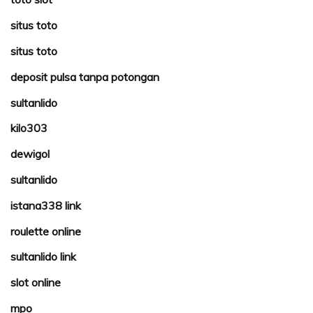
situs toto
situs toto
deposit pulsa tanpa potongan
sultanlido
kilo303
dewigol
sultanlido
istana338 link
roulette online
sultanlido link
slot online
mpo