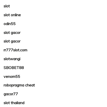
slot
slot online
odin55
slot gacor
slot gacor
rr777slot.com
slotwangi
SBOBET88
venom55
robopragma cheat
gacor77
slot thailand