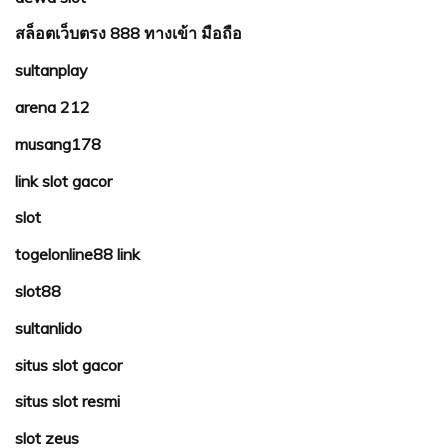
สล็อตเว็บตรง 888 ทางเข้า มือถือ
sultanplay
arena 212
musang178
link slot gacor
slot
togelonline88 link
slot88
sultanlido
situs slot gacor
situs slot resmi
slot zeus