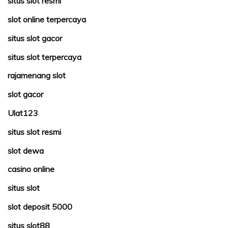
situs slot resmi
slot online terpercaya
situs slot gacor
situs slot terpercaya
rajamenang slot
slot gacor
Ulat123
situs slot resmi
slot dewa
casino online
situs slot
slot deposit 5000
situs slot88