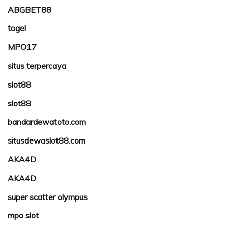
ABGBET88
togel
MPO17
situs terpercaya
slot88
slot88
bandardewatoto.com
situsdewaslot88.com
AKA4D
AKA4D
super scatter olympus
mpo slot