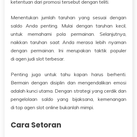
ketentuan dari promosi tersebut dengan teliti.
Menentukan jumlah taruhan yang sesuai dengan
saldo Anda penting. Mulai dengan taruhan kecil,
untuk memahami pola permainan. Selanjutnya,
naikkan taruhan saat Anda merasa lebih nyaman
dengan permainan. Ini merupakan taktik populer
di agen judi slot terbesar.
Penting juga untuk tahu kapan harus berhenti.
Bermain dengan disiplin dan mengendalikan emosi
adalah kunci utama. Dengan strategi yang cerdik dan
pengelolaan saldo yang bijaksana, kemenangan
di top agen slot online bukanlah mimpi.
Cara Setoran