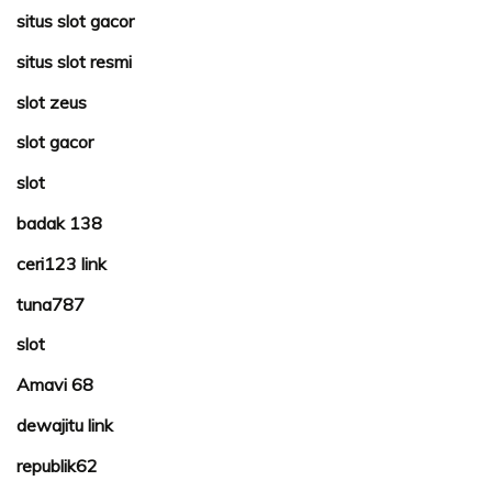
situs slot gacor
situs slot resmi
slot zeus
slot gacor
slot
badak 138
ceri123 link
tuna787
slot
Amavi 68
dewajitu link
republik62