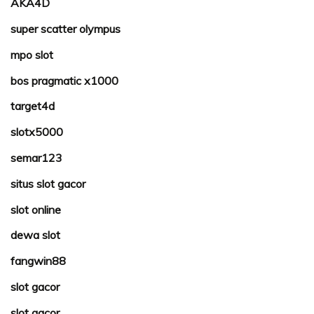
AKA4D
super scatter olympus
mpo slot
bos pragmatic x1000
target4d
slotx5000
semar123
situs slot gacor
slot online
dewa slot
fangwin88
slot gacor
slot gacor