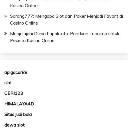
Kasino Online
Sarang777: Mengapa Slot dan Poker Menjadi Favorit di
Casino Online
Menjelajahi Dunia Lapaktoto: Panduan Lengkap untuk
Pecinta Kasino Online
apigacor88
slot
CERI123
HIMALAYA4D
Situs judi bola
dewa slot