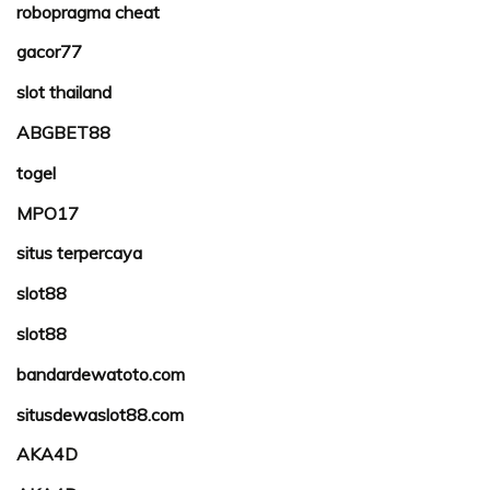
robopragma cheat
gacor77
slot thailand
ABGBET88
togel
MPO17
situs terpercaya
slot88
slot88
bandardewatoto.com
situsdewaslot88.com
AKA4D