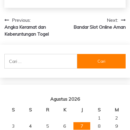
Navigasi
Previous:
Next:
Angka Keramat dan
Bandar Slot Online Aman
pos
Keberuntungan Togel
Cari
untuk:
Agustus 2026
S
S
R
K
J
S
M
1
2
3
4
5
6
7
8
9