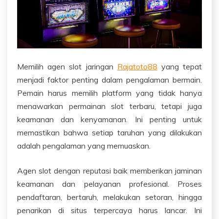
Memilih agen slot jaringan
Rajatoto88
yang tepat
menjadi faktor penting dalam pengalaman bermain.
Pemain harus memilih platform yang tidak hanya
menawarkan permainan slot terbaru, tetapi juga
keamanan dan kenyamanan. Ini penting untuk
memastikan bahwa setiap taruhan yang dilakukan
adalah pengalaman yang memuaskan.
Agen slot dengan reputasi baik memberikan jaminan
keamanan dan pelayanan profesional. Proses
pendaftaran, bertaruh, melakukan setoran, hingga
penarikan di situs terpercaya harus lancar. Ini