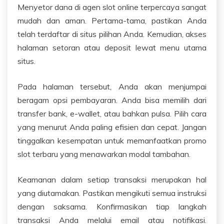
Menyetor dana di agen slot online terpercaya sangat
mudah dan aman. Pertama-tama, pastikan Anda
telah terdaftar di situs pilihan Anda. Kemudian, akses
halaman setoran atau deposit lewat menu utama
situs.
Pada halaman tersebut, Anda akan menjumpai
beragam opsi pembayaran. Anda bisa memilih dari
transfer bank, e-wallet, atau bahkan pulsa. Pilih cara
yang menurut Anda paling efisien dan cepat. Jangan
tinggalkan kesempatan untuk memanfaatkan promo
slot terbaru yang menawarkan modal tambahan.
Keamanan dalam setiap transaksi merupakan hal
yang diutamakan. Pastikan mengikuti semua instruksi
dengan saksama. Konfirmasikan tiap langkah
transaksi Anda melalui email atau notifikasi.