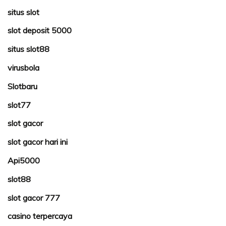
situs slot
slot deposit 5000
situs slot88
virusbola
Slotbaru
slot77
slot gacor
slot gacor hari ini
Api5000
slot88
slot gacor 777
casino terpercaya