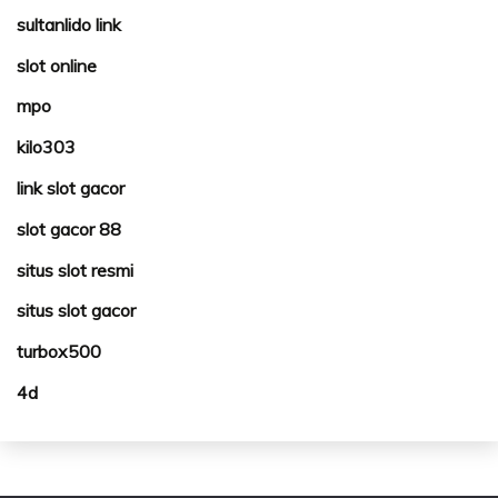
sultanlido link
slot online
mpo
kilo303
link slot gacor
slot gacor 88
situs slot resmi
situs slot gacor
turbox500
4d