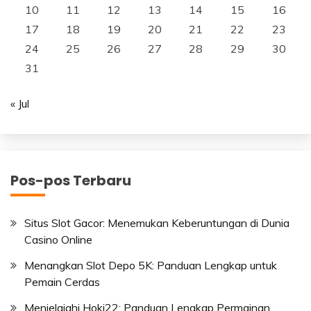
10
11
12
13
14
15
16
17
18
19
20
21
22
23
24
25
26
27
28
29
30
31
« Jul
Pos-pos Terbaru
Situs Slot Gacor: Menemukan Keberuntungan di Dunia
Casino Online
Menangkan Slot Depo 5K: Panduan Lengkap untuk
Pemain Cerdas
Menjelajahi Hoki22: Panduan Lengkap Permainan