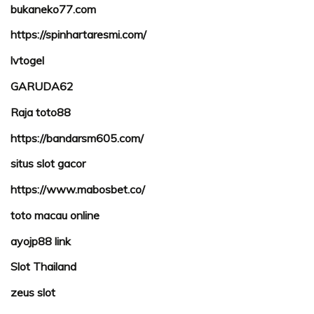
bukaneko77.com
https://spinhartaresmi.com/
lvtogel
GARUDA62
Raja toto88
https://bandarsm605.com/
situs slot gacor
https://www.mabosbet.co/
toto macau online
ayojp88 link
Slot Thailand
zeus slot