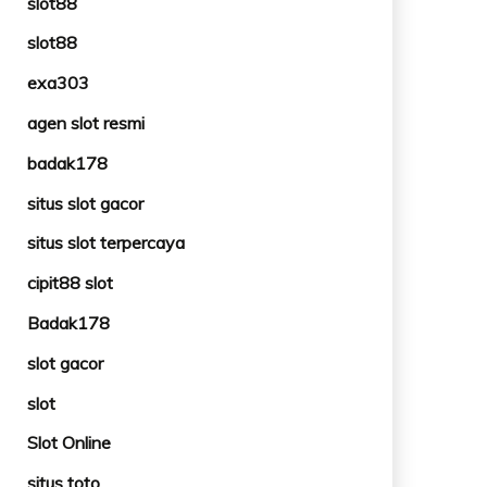
slot88
slot88
exa303
agen slot resmi
badak178
situs slot gacor
situs slot terpercaya
cipit88 slot
Badak178
slot gacor
slot
Slot Online
situs toto