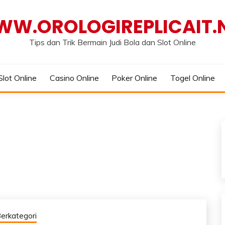
W.OROLOGIREPLICAIT.
Tips dan Trik Bermain Judi Bola dan Slot Online
Slot Online
Casino Online
Poker Online
Togel Online
erkategori