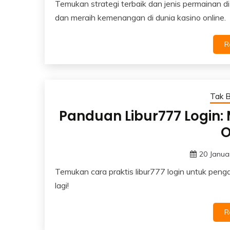
Temukan strategi terbaik dan jenis permainan 
dan meraih kemenangan di dunia kasino online.
R
Tak B
Panduan Libur777 Login:
O
20 Janua
Temukan cara praktis libur777 login untuk penga
lagi!
R