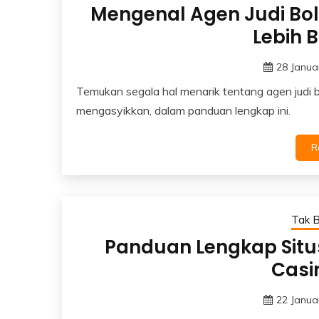
Mengenal Agen Judi Bola
Lebih 
28 Janua
Temukan segala hal menarik tentang agen judi bo
mengasyikkan, dalam panduan lengkap ini.
R
Tak B
Panduan Lengkap Situs
Casi
22 Janua