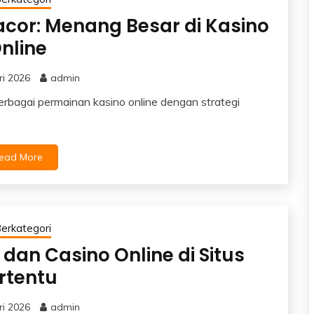
cor: Menang Besar di Kasino
nline
ri 2026
admin
berbagai permainan kasino online dengan strategi
ead More
erkategori
dan Casino Online di Situs
rtentu
ri 2026
admin