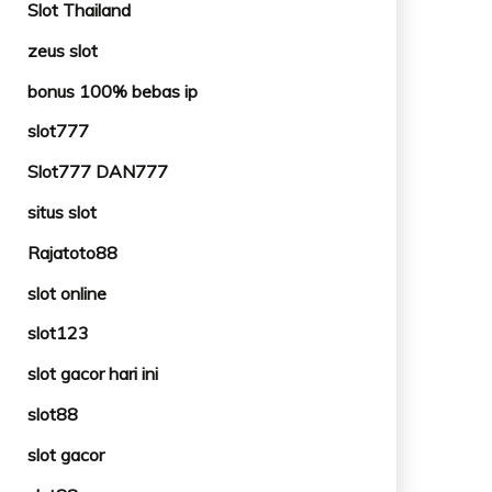
Slot Thailand
zeus slot
bonus 100% bebas ip
slot777
Slot777 DAN777
situs slot
Rajatoto88
slot online
slot123
slot gacor hari ini
slot88
slot gacor