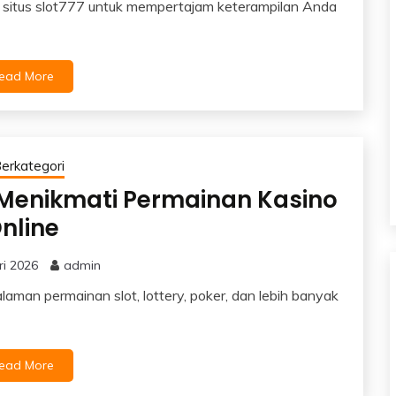
di situs slot777 untuk mempertajam keterampilan Anda
ead More
erkategori
 Menikmati Permainan Kasino
nline
ri 2026
admin
laman permainan slot, lottery, poker, dan lebih banyak
ead More