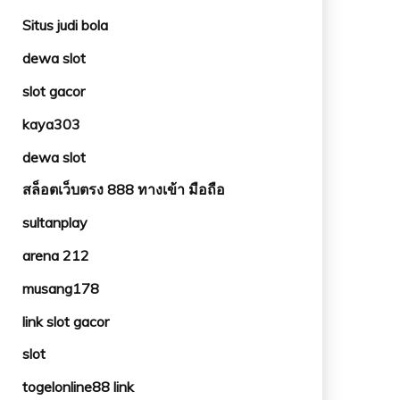
Situs judi bola
dewa slot
slot gacor
kaya303
dewa slot
สล็อตเว็บตรง 888 ทางเข้า มือถือ
sultanplay
arena 212
musang178
link slot gacor
slot
togelonline88 link