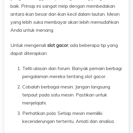
baik. Prinsip ini sangat mirip dengan membedakan
antara ikan besar dan ikan kecil dalam lautan. Mesin
yang lebih suka membayar akan lebih memudahkan
Anda untuk menang.
Untuk mengenali
slot gacor
, ada beberapa tip yang
dapat diterapkan:
Teliti ulasan dan forum: Banyak pemain berbagi
pengalaman mereka tentang slot gacor.
Cobalah berbagai mesin: Jangan langsung
terpaut pada satu mesin. Pastikan untuk
menjelajahi.
Perhatikan pola: Setiap mesin memiliki
kecenderungan tertentu. Amati dan analisa.