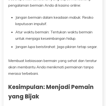
pengalaman bermain Anda di kasino online:
Jangan bermain dalam keadaan mabuk: Resiko
keputusan impulsif.
Atur waktu bermain: Tentukan waktu bermain
untuk menjaga keseimbangan hidup.
Jangan lupa beristirahat: Jaga pikiran tetap segar.
Membuat kebiasaan bermain yang sehat dan teratur
akan membantu Anda menikmati permainan tanpa
merasa terbebani.
Kesimpulan: Menjadi Pemain
yang Bijak