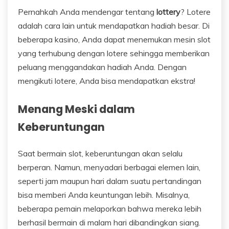
Pernahkah Anda mendengar tentang
lottery
? Lotere
adalah cara lain untuk mendapatkan hadiah besar. Di
beberapa kasino, Anda dapat menemukan mesin slot
yang terhubung dengan lotere sehingga memberikan
peluang menggandakan hadiah Anda. Dengan
mengikuti lotere, Anda bisa mendapatkan ekstra!
Menang Meski dalam
Keberuntungan
Saat bermain slot, keberuntungan akan selalu
berperan. Namun, menyadari berbagai elemen lain,
seperti jam maupun hari dalam suatu pertandingan
bisa memberi Anda keuntungan lebih. Misalnya,
beberapa pemain melaporkan bahwa mereka lebih
berhasil bermain di malam hari dibandingkan siang.