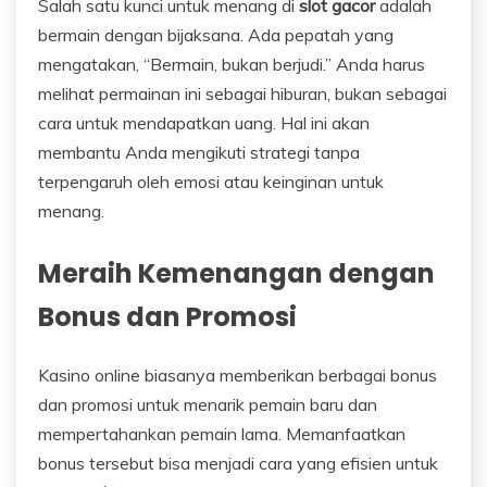
Salah satu kunci untuk menang di
slot gacor
adalah
bermain dengan bijaksana. Ada pepatah yang
mengatakan, “Bermain, bukan berjudi.” Anda harus
melihat permainan ini sebagai hiburan, bukan sebagai
cara untuk mendapatkan uang. Hal ini akan
membantu Anda mengikuti strategi tanpa
terpengaruh oleh emosi atau keinginan untuk
menang.
Meraih Kemenangan dengan
Bonus dan Promosi
Kasino online biasanya memberikan berbagai bonus
dan promosi untuk menarik pemain baru dan
mempertahankan pemain lama. Memanfaatkan
bonus tersebut bisa menjadi cara yang efisien untuk