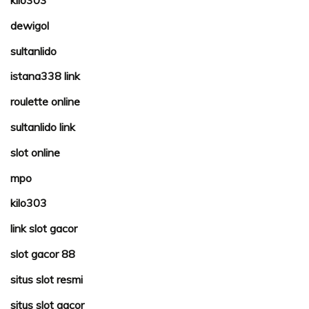
kilo303
dewigol
sultanlido
istana338 link
roulette online
sultanlido link
slot online
mpo
kilo303
link slot gacor
slot gacor 88
situs slot resmi
situs slot gacor