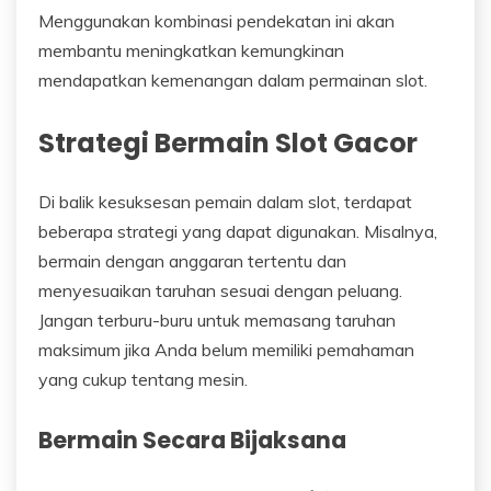
Menggunakan kombinasi pendekatan ini akan
membantu meningkatkan kemungkinan
mendapatkan kemenangan dalam permainan slot.
Strategi Bermain Slot Gacor
Di balik kesuksesan pemain dalam slot, terdapat
beberapa strategi yang dapat digunakan. Misalnya,
bermain dengan anggaran tertentu dan
menyesuaikan taruhan sesuai dengan peluang.
Jangan terburu-buru untuk memasang taruhan
maksimum jika Anda belum memiliki pemahaman
yang cukup tentang mesin.
Bermain Secara Bijaksana