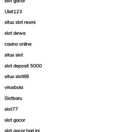
slot gacor
Ulat123
situs slot resmi
slot dewa
casino online
situs slot
slot deposit 5000
situs slot88
virusbola
Slotbaru
slot77
slot gacor
slot gacor hari ini