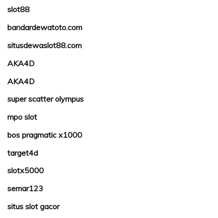
slot88
bandardewatoto.com
situsdewaslot88.com
AKA4D
AKA4D
super scatter olympus
mpo slot
bos pragmatic x1000
target4d
slotx5000
semar123
situs slot gacor