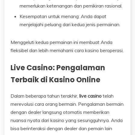
memerlukan ketenangan dan pemikiran rasional.
Kesempatan untuk menang: Anda dapat
menjelajahi peluang dari kedua jenis permainan.
Menggeluti kedua permainan ini membuat Anda
fleksibel dan lebih memahami cara kasino beroperasi.
Live Casino: Pengalaman
Terbaik di Kasino Online
Dalam beberapa tahun terakhir,
live casino
telah
merevolusi cara orang bermain. Pengalaman bermain
dengan dealer langsung otomatis memberikan
nuansa nyata dari kasino yang sesungguhnya. Anda
bisa berinteraksi dengan dealer dan pemain lain