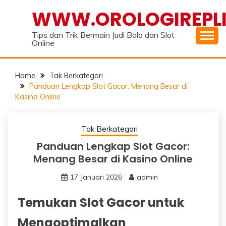
Skip
WWW.OROLOGIREPLI
to
content
Tips dan Trik Bermain Judi Bola dan Slot
Online
Home
Tak Berkategori
Panduan Lengkap Slot Gacor: Menang Besar di
Kasino Online
Tak Berkategori
Panduan Lengkap Slot Gacor:
Menang Besar di Kasino Online
17 Januari 2026
admin
Temukan Slot Gacor untuk
Mengoptimalkan