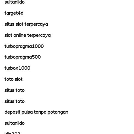
sultanlido
target4d
situs slot terpercaya
slot online terpercaya
turbopragma1000
turbopragma500
turbox1000
toto slot
situs toto
situs toto
deposit pulsa tanpa potongan
sultanlido