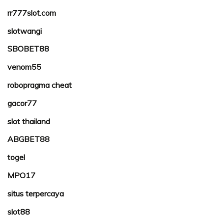
rr777slot.com
slotwangi
SBOBET88
venom55
robopragma cheat
gacor77
slot thailand
ABGBET88
togel
MPO17
situs terpercaya
slot88