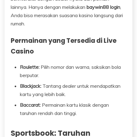
lainnya. Hanya dengan melakukan
baywin88 login
,
Anda bisa merasakan suasana kasino langsung dari
rumah.
Permainan yang Tersedia di Live
Casino
Roulette:
Pilih nomor dan warna, saksikan bola
berputar.
Blackjack:
Tantang dealer untuk mendapatkan
kartu yang lebih baik.
Baccarat:
Permainan kartu klasik dengan
taruhan rendah dan tinggi.
Sportsbook: Taruhan