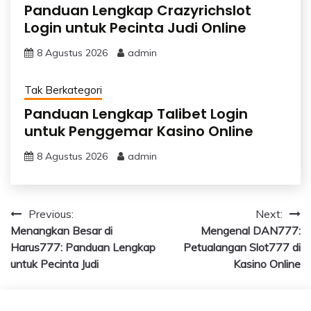
Panduan Lengkap Crazyrichslot
Login untuk Pecinta Judi Online
8 Agustus 2026
admin
Tak Berkategori
Panduan Lengkap Talibet Login
untuk Penggemar Kasino Online
8 Agustus 2026
admin
Navigasi
Previous:
Next:
Menangkan Besar di
Mengenal DAN777:
pos
Harus777: Panduan Lengkap
Petualangan Slot777 di
untuk Pecinta Judi
Kasino Online