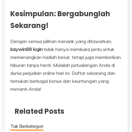
Kesimpulan: Bergabunglah
Sekarang!
Dengan semua pilihan menarik yang ditawarkan,
baywin88 login
tidak hanya membuka pintu untuk
memenangkan hadiah besar, tetapi juga memberikan
hiburan tanpa henti. Mulailah petualangan Anda di
dunia perjudian online hari ini. Daftar sekarang dan
temukan berbagai bonus dan keuntungan yang
menanti Anda!
Related Posts
Tak Berkategori