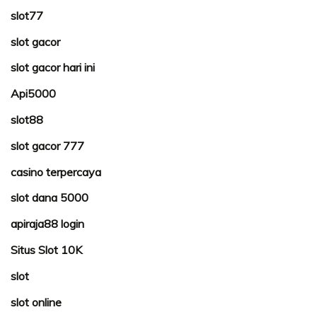
slot77
slot gacor
slot gacor hari ini
Api5000
slot88
slot gacor 777
casino terpercaya
slot dana 5000
apiraja88 login
Situs Slot 10K
slot
slot online