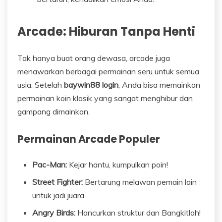
Arcade: Hiburan Tanpa Henti
Tak hanya buat orang dewasa, arcade juga
menawarkan berbagai permainan seru untuk semua
usia. Setelah
baywin88 login
, Anda bisa memainkan
permainan koin klasik yang sangat menghibur dan
gampang dimainkan.
Permainan Arcade Populer
Pac-Man:
Kejar hantu, kumpulkan poin!
Street Fighter:
Bertarung melawan pemain lain
untuk jadi juara.
Angry Birds:
Hancurkan struktur dan Bangkitlah!