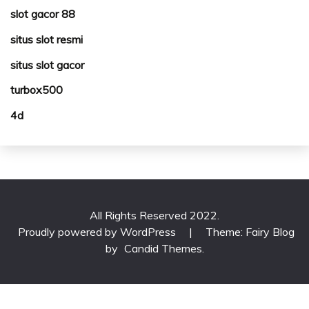
slot gacor 88
situs slot resmi
situs slot gacor
turbox500
4d
All Rights Reserved 2022.
Proudly powered by WordPress
|
Theme: Fairy Blog
by
Candid Themes
.