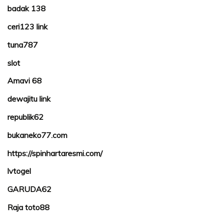
badak 138
ceri123 link
tuna787
slot
Amavi 68
dewajitu link
republik62
bukaneko77.com
https://spinhartaresmi.com/
lvtogel
GARUDA62
Raja toto88