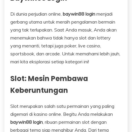
Di dunia perjudian online,
baywin88 login
menjadi
gerbang utama untuk meraih pengalaman bermain
yang tak terlupakan. Saat Anda masuk, Anda akan
menemukan bahwa tidak hanya slot dan lottery
yang menanti, tetapi juga poker, live casino,
sportsbook, dan arcade. Untuk memahami lebih jauh,
mari kita eksplorasi setiap kategori ini!
Slot: Mesin Pembawa
Keberuntungan
Slot merupakan salah satu permainan yang paling
digemari di kasino online. Begitu Anda melakukan
baywin88 login
, ribuan permainan slot dengan
berbagai tema siap menghibur Anda. Dari tema