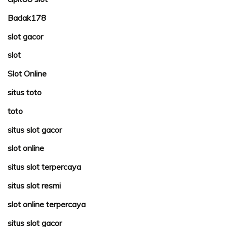
Badak178
slot gacor
slot
Slot Online
situs toto
toto
situs slot gacor
slot online
situs slot terpercaya
situs slot resmi
slot online terpercaya
situs slot gacor