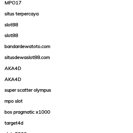
MPO17
situs terpercaya
slot88
slot88
bandardewatoto.com
situsdewaslot88.com
AKA4D
AKA4D
super scatter olympus
mpo slot
bos pragmatic x1000
target4d