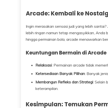
Arcade: Kembali ke Nostalg
Ingin merasakan sensasi judi yang lebih santai?
lebih ringan namun tetap mengasyikkan, Anda 
hingga permainan bola, arcade menawarkan berb
Keuntungan Bermain di Arcade
Relaksasi
: Permainan arcade tidak memerlu
Ketersediaan Banyak Pilihan
: Banyak jeni
Membangun Refleks dan Strategi
: Selain
keterampilan.
Kesimpulan: Temukan Perm