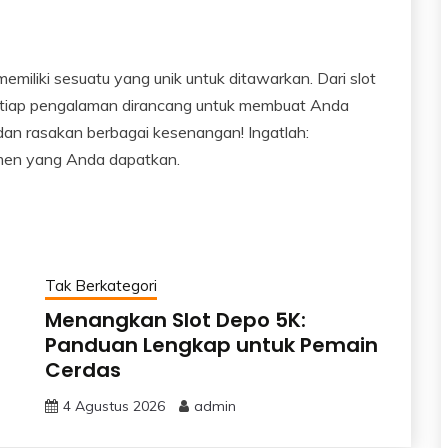
emiliki sesuatu yang unik untuk ditawarkan. Dari slot
etiap pengalaman dirancang untuk membuat Anda
i dan rasakan berbagai kesenangan! Ingatlah:
omen yang Anda dapatkan.
Tak Berkategori
Menangkan Slot Depo 5K:
Panduan Lengkap untuk Pemain
Cerdas
4 Agustus 2026
admin