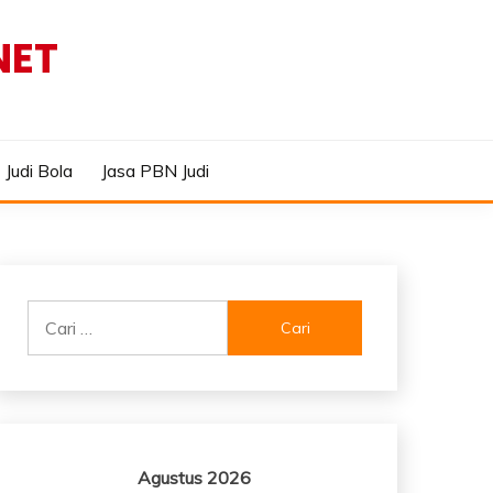
NET
Judi Bola
Jasa PBN Judi
Cari
untuk:
Agustus 2026