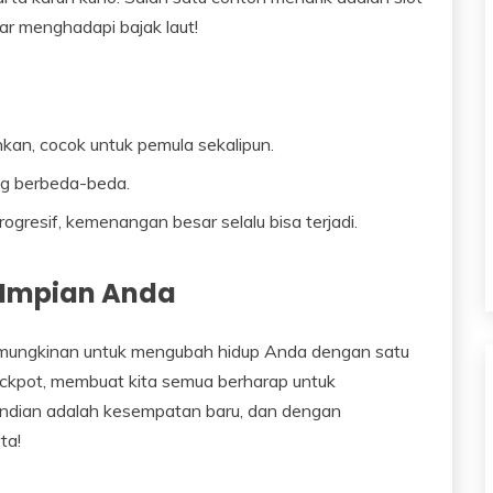
r menghadapi bajak laut!
nkan, cocok untuk pemula sekalipun.
ng berbeda-beda.
rogresif, kemenangan besar selalu bisa terjadi.
 Impian Anda
mungkinan untuk mengubah hidup Anda dengan satu
ackpot, membuat kita semua berharap untuk
ndian adalah kesempatan baru, dan dengan
ta!