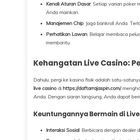
Kenali Aturan Dasar
: Setiap varian poker 
Anda mainkan.
Manajemen Chip
: Jaga bankroll Anda. Ter
Perhatikan Lawan
: Belajar membaca pel
membantu.
Kehangatan Live Casino: P
Dahulu, pergi ke kasino fisik adalah satu-satu
live casino
di
https://daftarrajaspin.com/
menghad
Anda. Dengan siaran langsung, Anda dapat beri
Keuntungannya Bermain di Live
Interaksi Sosial
: Berbicara dengan dealer