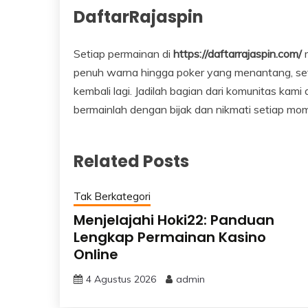
DaftarRajaspin
Setiap permainan di
https://daftarrajaspin.com/
m
penuh warna hingga poker yang menantang, s
kembali lagi. Jadilah bagian dari komunitas kam
bermainlah dengan bijak dan nikmati setiap m
Related Posts
Tak Berkategori
Menjelajahi Hoki22: Panduan
Lengkap Permainan Kasino
Online
4 Agustus 2026
admin