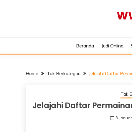
Skip
to
WW
content
Beranda
Judi Online
Home
Tak Berkategori
Jelajahi Daftar Per
Tak B
Jelajahi Daftar Permaina
3 Januar