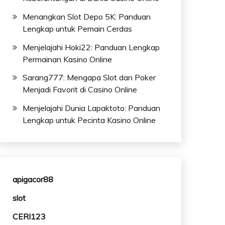
Menangkan Slot Depo 5K: Panduan
Lengkap untuk Pemain Cerdas
Menjelajahi Hoki22: Panduan Lengkap
Permainan Kasino Online
Sarang777: Mengapa Slot dan Poker
Menjadi Favorit di Casino Online
Menjelajahi Dunia Lapaktoto: Panduan
Lengkap untuk Pecinta Kasino Online
apigacor88
slot
CERI123