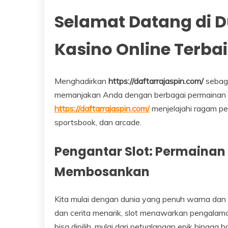
Selamat Datang di D
Kasino Online Terba
Menghadirkan
https://daftarrajaspin.com/
sebaga
memanjakan Anda dengan berbagai permainan men
https://daftarrajaspin.com/
menjelajahi ragam perm
sportsbook, dan arcade.
Pengantar Slot: Permainan
Membosankan
Kita mulai dengan dunia yang penuh warna dan
dan cerita menarik, slot menawarkan pengalama
bisa dipilih, mulai dari petualangan epik hingga