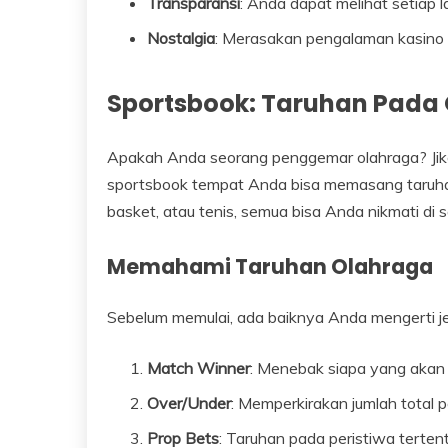
Transparansi
: Anda dapat melihat setiap 
Nostalgia
: Merasakan pengalaman kasino 
Sportsbook: Taruhan Pada 
Apakah Anda seorang penggemar olahraga? Jika
sportsbook tempat Anda bisa memasang taruhan 
basket, atau tenis, semua bisa Anda nikmati di 
Memahami Taruhan Olahraga
Sebelum memulai, ada baiknya Anda mengerti je
Match Winner
: Menebak siapa yang akan
Over/Under
: Memperkirakan jumlah total 
Prop Bets
: Taruhan pada peristiwa terten