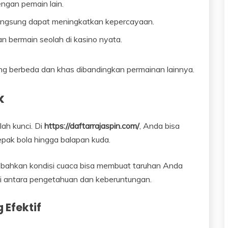
ngan pemain lain.
langsung dapat meningkatkan kepercayaan.
 bermain seolah di kasino nyata.
g berbeda dan khas dibandingkan permainan lainnya.
k
ah kunci. Di
https://daftarrajaspin.com/
, Anda bisa
epak bola hingga balapan kuda.
n bahkan kondisi cuaca bisa membuat taruhan Anda
si antara pengetahuan dan keberuntungan.
 Efektif