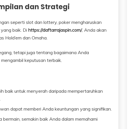
mpilan dan Strategi
an seperti slot dan lottery, poker mengharuskan
 yang baik. Di
https://daftarrajaspin.com/
, Anda akan
xas Hold’em dan Omaha.
gang, tetapi juga tentang bagaimana Anda
 mengambil keputusan terbaik.
bih baik untuk menyerah daripada mempertaruhkan
.
wan dapat memberi Anda keuntungan yang signifikan.
a bermain, semakin baik Anda dalam memahami