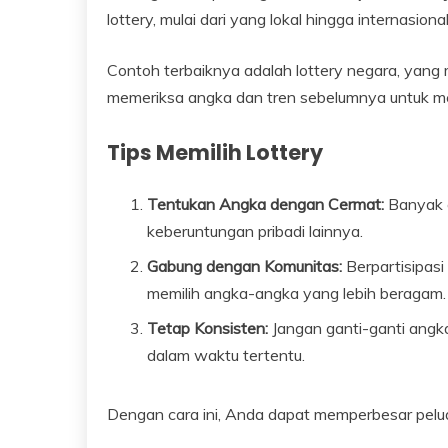
lottery, mulai dari yang lokal hingga internasional
Contoh terbaiknya adalah lottery negara, yang m
memeriksa angka dan tren sebelumnya untuk me
Tips Memilih Lottery
Tentukan Angka dengan Cermat:
Banyak o
keberuntungan pribadi lainnya.
Gabung dengan Komunitas:
Berpartisipas
memilih angka-angka yang lebih beragam.
Tetap Konsisten:
Jangan ganti-ganti angka
dalam waktu tertentu.
Dengan cara ini, Anda dapat memperbesar pelua