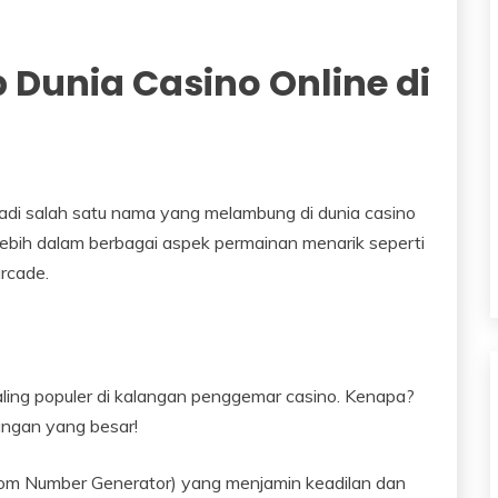
Dunia Casino Online di
di salah satu nama yang melambung di dunia casino
 lebih dalam berbagai aspek permainan menarik seperti
arcade.
aling populer di kalangan penggemar casino. Kenapa?
ngan yang besar!
om Number Generator) yang menjamin keadilan dan