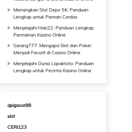
Menangkan Slot Depo 5K: Panduan
Lengkap untuk Pemain Cerdas
Menjelajahi Hoki22: Panduan Lengkap
Permainan Kasino Online
Sarang777: Mengapa Slot dan Poker
Menjadi Favorit di Casino Online
Menjelajahi Dunia Lapaktoto: Panduan
Lengkap untuk Pecinta Kasino Online
apigacor88
slot
CERI123