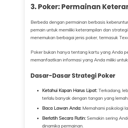
3. Poker: Permainan Ketera
Berbeda dengan permainan berbasis keberuntung
pemain untuk memiliki keterampilan dan strategi
menemukan berbagai jenis poker, termasuk Te
Poker bukan hanya tentang kartu yang Anda pe
memanfaatkan informasi yang Anda miliki untuk
Dasar-Dasar Strategi Poker
Ketahui Kapan Harus Lipat:
Terkadang, le
terlalu banyak dengan tangan yang lemah
Baca Lawan Anda:
Memahami psikologi la
Berlatih Secara Rutin:
Semakin sering And
dinamika permainan.