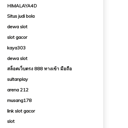
HIMALAYA4D
Situs judi bola
dewa slot
slot gacor
kaya303
dewa slot
สล็อตเว็บตรง 888 ทางเข้า มือถือ
sultanplay
arena 212
musang178
link slot gacor
slot