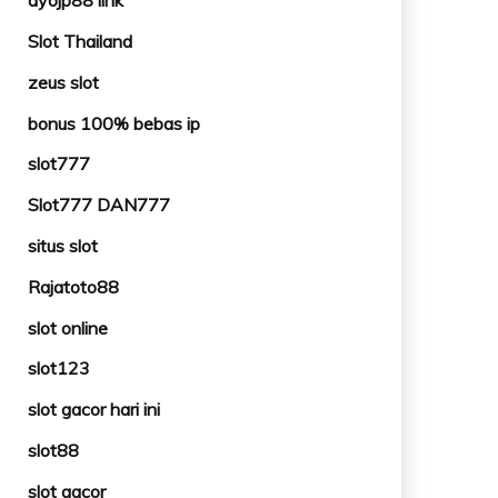
ayojp88 link
Slot Thailand
zeus slot
bonus 100% bebas ip
slot777
Slot777 DAN777
situs slot
Rajatoto88
slot online
slot123
slot gacor hari ini
slot88
slot gacor