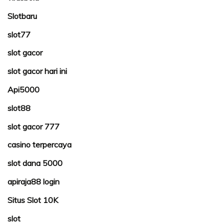
Slotbaru
slot77
slot gacor
slot gacor hari ini
Api5000
slot88
slot gacor 777
casino terpercaya
slot dana 5000
apiraja88 login
Situs Slot 10K
slot