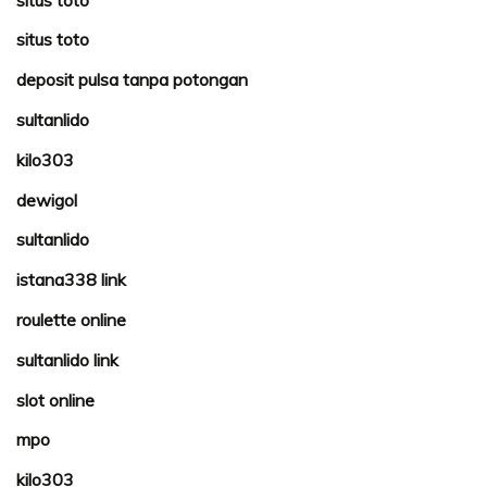
situs toto
deposit pulsa tanpa potongan
sultanlido
kilo303
dewigol
sultanlido
istana338 link
roulette online
sultanlido link
slot online
mpo
kilo303