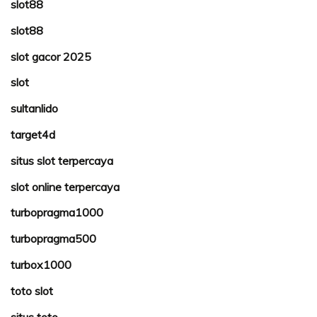
slot88
slot88
slot gacor 2025
slot
sultanlido
target4d
situs slot terpercaya
slot online terpercaya
turbopragma1000
turbopragma500
turbox1000
toto slot
situs toto