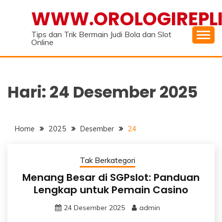
Skip
WWW.OROLOGIREPLI
to
content
Tips dan Trik Bermain Judi Bola dan Slot
Online
Hari:
24 Desember 2025
Home
2025
Desember
24
Tak Berkategori
Menang Besar di SGPslot: Panduan
Lengkap untuk Pemain Casino
24 Desember 2025
admin