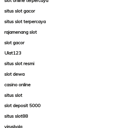
slot online terpercaya
situs slot gacor
situs slot terpercaya
rajamenang slot
slot gacor
Ulat123
situs slot resmi
slot dewa
casino online
situs slot
slot deposit 5000
situs slot88
virusbola