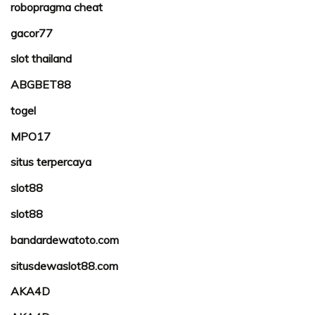
robopragma cheat
gacor77
slot thailand
ABGBET88
togel
MPO17
situs terpercaya
slot88
slot88
bandardewatoto.com
situsdewaslot88.com
AKA4D