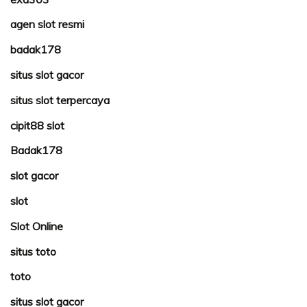
agen slot resmi
badak178
situs slot gacor
situs slot terpercaya
cipit88 slot
Badak178
slot gacor
slot
Slot Online
situs toto
toto
situs slot gacor