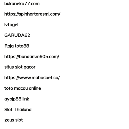
bukaneko77.com
https://spinhartaresmi.com/
lvtogel
GARUDA62
Raja toto88
https://bandarsm605.com/
situs slot gacor
https://www.mabosbet.co/
toto macau online
ayojp88 link
Slot Thailand
zeus slot