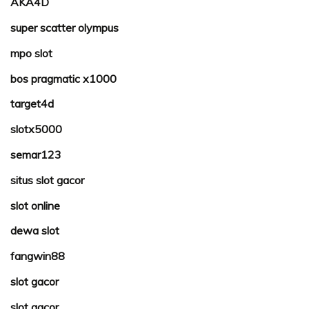
AKA4D
super scatter olympus
mpo slot
bos pragmatic x1000
target4d
slotx5000
semar123
situs slot gacor
slot online
dewa slot
fangwin88
slot gacor
slot gacor