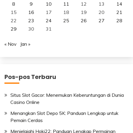
8
9
10
11
12
13
14
15
16
17
18
19
20
21
22
23
24
25
26
27
28
29
30
31
« Nov
Jan »
Pos-pos Terbaru
Situs Slot Gacor: Menemukan Keberuntungan di Dunia
Casino Online
Menangkan Slot Depo 5K: Panduan Lengkap untuk
Pemain Cerdas
Menjelajahi Hoki22: Panduan Lengkap Permainan