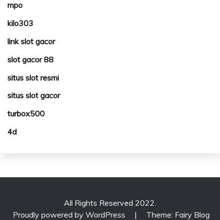
mpo
kilo303
link slot gacor
slot gacor 88
situs slot resmi
situs slot gacor
turbox500
4d
All Rights Reserved 2022.
Proudly powered by WordPress
|
Theme: Fairy Blog