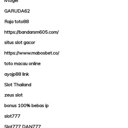
lvtogel
GARUDA62
Raja toto88
https://bandarsm605.com/
situs slot gacor
https://www.mabosbet.co/
toto macau online
ayojp88 link
Slot Thailand
zeus slot
bonus 100% bebas ip
slot777
Slot777 DAN777