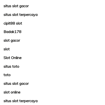
situs slot gacor
situs slot terpercaya
cipit88 slot
Badak178
slot gacor
slot
Slot Online
situs toto
toto
situs slot gacor
slot online
situs slot terpercaya