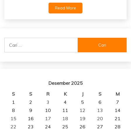
Read More
Cari
untuk:
Desember 2025
S
S
R
K
J
S
M
1
2
3
4
5
6
7
8
9
10
11
12
13
14
15
16
17
18
19
20
21
22
23
24
25
26
27
28