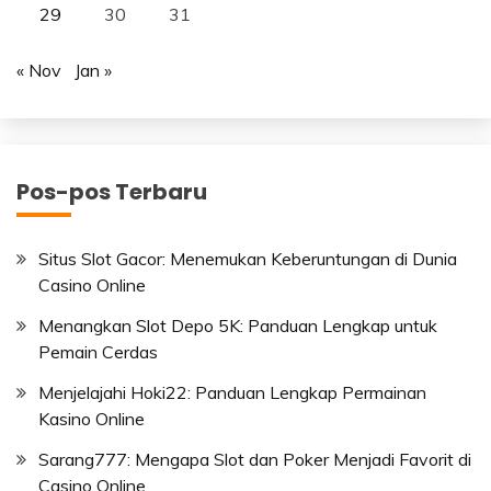
29
30
31
« Nov
Jan »
Pos-pos Terbaru
Situs Slot Gacor: Menemukan Keberuntungan di Dunia
Casino Online
Menangkan Slot Depo 5K: Panduan Lengkap untuk
Pemain Cerdas
Menjelajahi Hoki22: Panduan Lengkap Permainan
Kasino Online
Sarang777: Mengapa Slot dan Poker Menjadi Favorit di
Casino Online