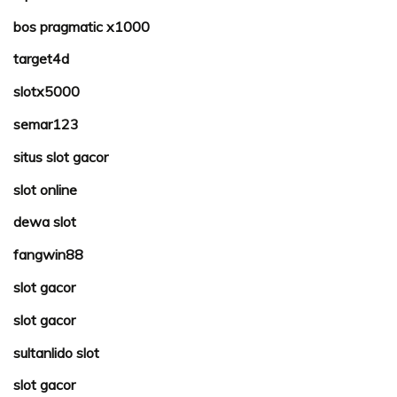
bos pragmatic x1000
target4d
slotx5000
semar123
situs slot gacor
slot online
dewa slot
fangwin88
slot gacor
slot gacor
sultanlido slot
slot gacor