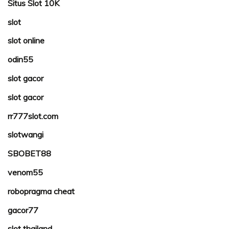
Situs Slot 10K
slot
slot online
odin55
slot gacor
slot gacor
rr777slot.com
slotwangi
SBOBET88
venom55
robopragma cheat
gacor77
slot thailand