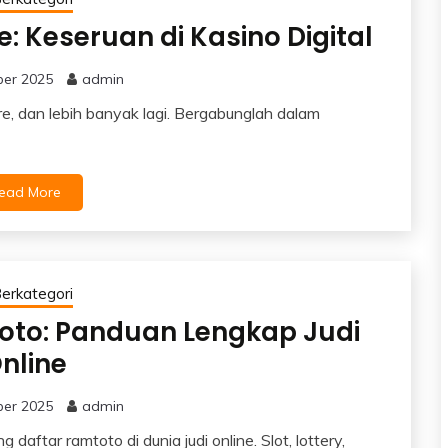
e: Keseruan di Kasino Digital
er 2025
admin
ere, dan lebih banyak lagi. Bergabunglah dalam
ead More
erkategori
toto: Panduan Lengkap Judi
nline
er 2025
admin
ftar ramtoto di dunia judi online. Slot, lottery,