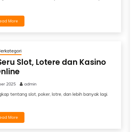
ead More
erkategori
Seru Slot, Lotere dan Kasino
nline
er 2025
admin
 tentang slot, poker, lotre, dan lebih banyak lagi.
ead More