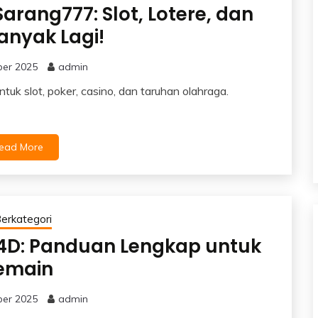
rang777: Slot, Lotere, dan
anyak Lagi!
er 2025
admin
uk slot, poker, casino, dan taruhan olahraga.
ead More
erkategori
4D: Panduan Lengkap untuk
emain
er 2025
admin