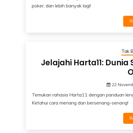
poker, dan lebih banyak lagi!
R
Tak B
Jelajahi Harta11: Dunia 
O
22 Novemb
Temukan rahasia Harta11 dengan panduan lengkap
Ketahui cara menang dan bersenang-senang!
R