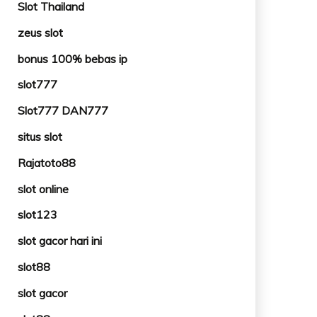
Slot Thailand
zeus slot
bonus 100% bebas ip
slot777
Slot777 DAN777
situs slot
Rajatoto88
slot online
slot123
slot gacor hari ini
slot88
slot gacor