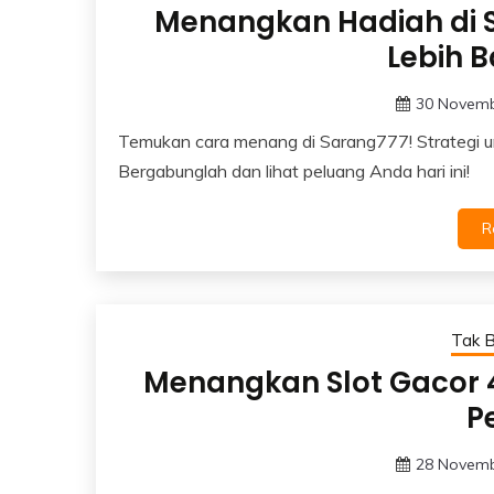
Menangkan Hadiah di Sa
Lebih B
30 Novemb
Temukan cara menang di Sarang777! Strategi unt
Bergabunglah dan lihat peluang Anda hari ini!
R
Tak B
Menangkan Slot Gacor 
P
28 Novemb