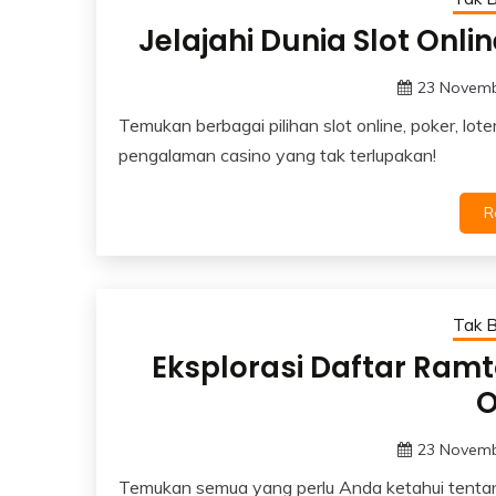
Jelajahi Dunia Slot Onlin
23 Novemb
Temukan berbagai pilihan slot online, poker, lot
pengalaman casino yang tak terlupakan!
R
Tak B
Eksplorasi Daftar Ram
O
23 Novemb
Temukan semua yang perlu Anda ketahui tentang da