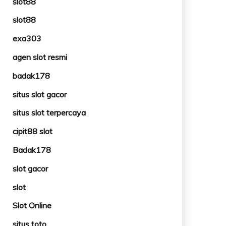
slot88
slot88
exa303
agen slot resmi
badak178
situs slot gacor
situs slot terpercaya
cipit88 slot
Badak178
slot gacor
slot
Slot Online
situs toto