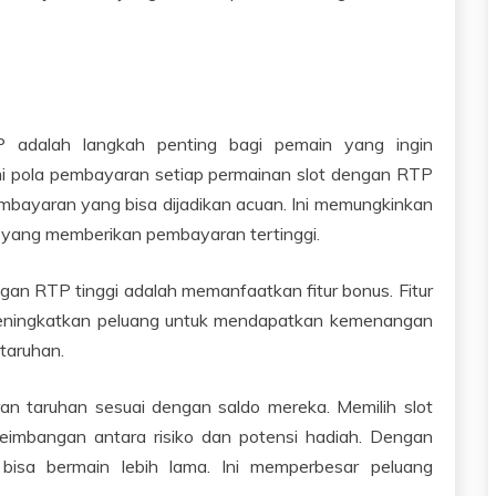
 adalah langkah penting bagi pemain yang ingin
 pola pembayaran setiap permainan slot dengan RTP
 pembayaran yang bisa dijadikan acuan. Ini memungkinkan
 yang memberikan pembayaran tertinggi.
ngan RTP tinggi adalah memanfaatkan fitur bonus. Fitur
meningkatkan peluang untuk mendapatkan kemenangan
 taruhan.
an taruhan sesuai dengan saldo mereka. Memilih slot
eimbangan antara risiko dan potensi hadiah. Dengan
 bisa bermain lebih lama. Ini memperbesar peluang