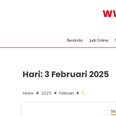
Skip
to
WW
content
Beranda
Judi Online
Hari:
3 Februari 2025
Home
2025
Februari
3
Sl