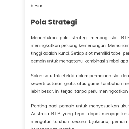
besar.
Pola Strategi
Menentukan pola strategi menang slot RTP
meningkatkan peluang kemenangan. Memahami
tinggi adalah kunci. Setiap slot memiliki tabel
pemain untuk mengetahui kombinasi simbol apa
Salah satu trik efektif dalam permainan slot de
seperti putaran gratis atau game tambahan 
lebih besar. Ini terjadi tanpa perlu meningkatkan
Penting bagi pemain untuk menyesuaikan ukur
Australia RTP yang tepat dapat menjaga kes
mengatur taruhan secara bijaksana, pemain