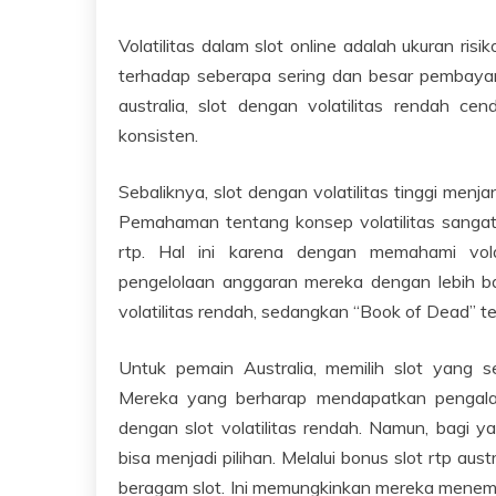
Volatilitas dalam slot online adalah ukuran ris
terhadap seberapa sering dan besar pembayara
australia, slot dengan volatilitas rendah c
konsisten.
Sebaliknya, slot dengan volatilitas tinggi menj
Pemahaman tentang konsep volatilitas sangat 
rtp. Hal ini karena dengan memahami vola
pengelolaan anggaran mereka dengan lebih ba
volatilitas rendah, sedangkan “Book of Dead” ter
Untuk pemain Australia, memilih slot yang 
Mereka yang berharap mendapatkan pengalam
dengan slot volatilitas rendah. Namun, bagi ya
bisa menjadi pilihan. Melalui bonus slot rtp au
beragam slot. Ini memungkinkan mereka menemuk