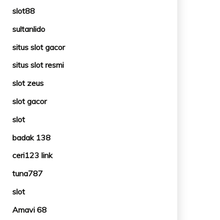
slot88
sultanlido
situs slot gacor
situs slot resmi
slot zeus
slot gacor
slot
badak 138
ceri123 link
tuna787
slot
Amavi 68