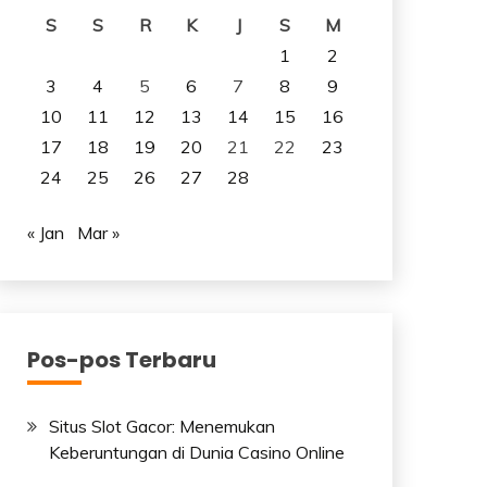
S
S
R
K
J
S
M
1
2
3
4
5
6
7
8
9
10
11
12
13
14
15
16
17
18
19
20
21
22
23
24
25
26
27
28
« Jan
Mar »
Pos-pos Terbaru
Situs Slot Gacor: Menemukan
Keberuntungan di Dunia Casino Online