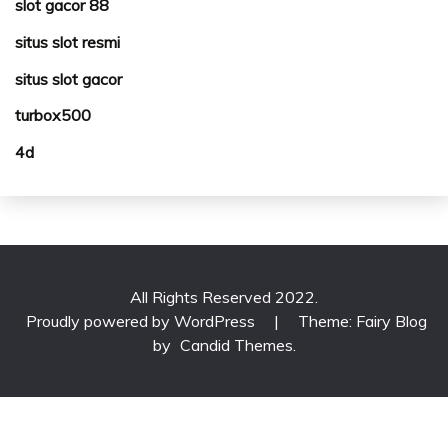
slot gacor 88
situs slot resmi
situs slot gacor
turbox500
4d
All Rights Reserved 2022.
Proudly powered by WordPress
|
Theme: Fairy Blog
by
Candid Themes
.