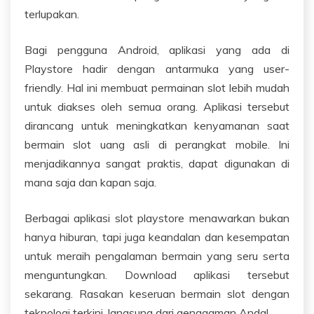
terlupakan.
Bagi pengguna Android, aplikasi yang ada di
Playstore hadir dengan antarmuka yang user-
friendly. Hal ini membuat permainan slot lebih mudah
untuk diakses oleh semua orang. Aplikasi tersebut
dirancang untuk meningkatkan kenyamanan saat
bermain slot uang asli di perangkat mobile. Ini
menjadikannya sangat praktis, dapat digunakan di
mana saja dan kapan saja.
Berbagai aplikasi slot playstore menawarkan bukan
hanya hiburan, tapi juga keandalan dan kesempatan
untuk meraih pengalaman bermain yang seru serta
menguntungkan. Download aplikasi tersebut
sekarang. Rasakan keseruan bermain slot dengan
teknologi terkini, langsung dari genggaman Anda!