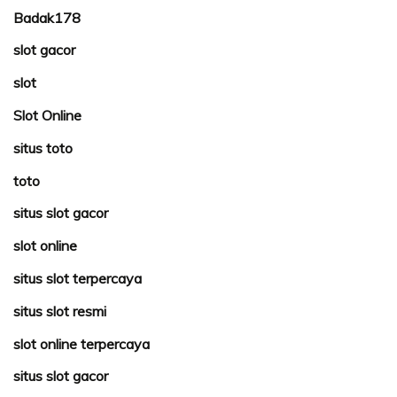
Badak178
slot gacor
slot
Slot Online
situs toto
toto
situs slot gacor
slot online
situs slot terpercaya
situs slot resmi
slot online terpercaya
situs slot gacor