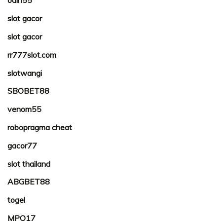
odin55
slot gacor
slot gacor
rr777slot.com
slotwangi
SBOBET88
venom55
robopragma cheat
gacor77
slot thailand
ABGBET88
togel
MPO17