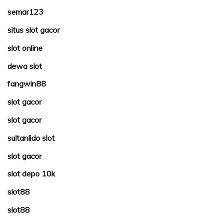
semar123
situs slot gacor
slot online
dewa slot
fangwin88
slot gacor
slot gacor
sultanlido slot
slot gacor
slot depo 10k
slot88
slot88