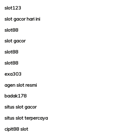
slot123
slot gacor hari ini
slot88
slot gacor
slot88
slot88
exa303
agen slot resmi
badak178
situs slot gacor
situs slot terpercaya
cipit88 slot