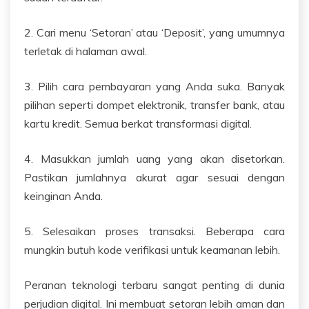
2. Cari menu ‘Setoran’ atau ‘Deposit’, yang umumnya
terletak di halaman awal.
3. Pilih cara pembayaran yang Anda suka. Banyak
pilihan seperti dompet elektronik, transfer bank, atau
kartu kredit. Semua berkat transformasi digital.
4. Masukkan jumlah uang yang akan disetorkan.
Pastikan jumlahnya akurat agar sesuai dengan
keinginan Anda.
5. Selesaikan proses transaksi. Beberapa cara
mungkin butuh kode verifikasi untuk keamanan lebih.
Peranan teknologi terbaru sangat penting di dunia
perjudian digital. Ini membuat setoran lebih aman dan