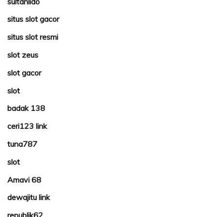
sultanlido
situs slot gacor
situs slot resmi
slot zeus
slot gacor
slot
badak 138
ceri123 link
tuna787
slot
Amavi 68
dewajitu link
republik62