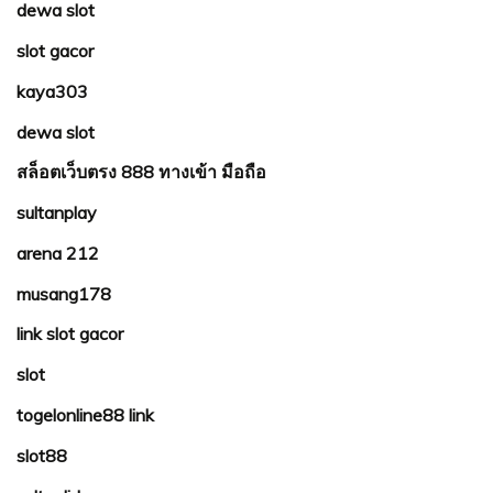
dewa slot
slot gacor
kaya303
dewa slot
สล็อตเว็บตรง 888 ทางเข้า มือถือ
sultanplay
arena 212
musang178
link slot gacor
slot
togelonline88 link
slot88