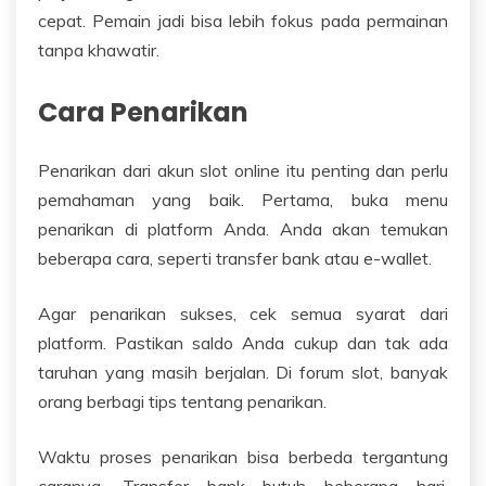
cepat. Pemain jadi bisa lebih fokus pada permainan
tanpa khawatir.
Cara Penarikan
Penarikan dari akun slot online itu penting dan perlu
pemahaman yang baik. Pertama, buka menu
penarikan di platform Anda. Anda akan temukan
beberapa cara, seperti transfer bank atau e-wallet.
Agar penarikan sukses, cek semua syarat dari
platform. Pastikan saldo Anda cukup dan tak ada
taruhan yang masih berjalan. Di forum slot, banyak
orang berbagi tips tentang penarikan.
Waktu proses penarikan bisa berbeda tergantung
caranya. Transfer bank butuh beberapa hari,