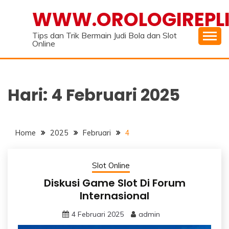
Skip
WWW.OROLOGIREPLI
to
content
Tips dan Trik Bermain Judi Bola dan Slot
Online
Hari:
4 Februari 2025
Home
2025
Februari
4
Slot Online
Diskusi Game Slot Di Forum
Internasional
4 Februari 2025
admin