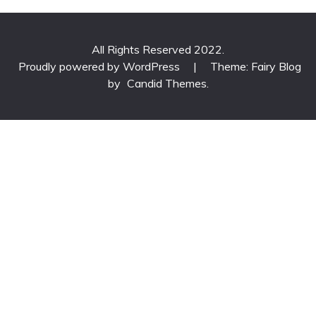
All Rights Reserved 2022.
Proudly powered by WordPress
|
Theme: Fairy Blog
by
Candid Themes
.