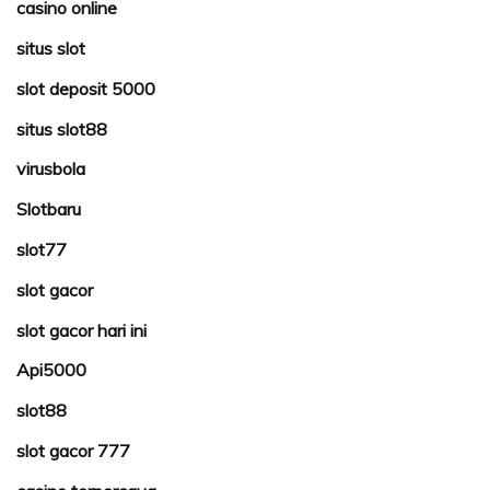
casino online
situs slot
slot deposit 5000
situs slot88
virusbola
Slotbaru
slot77
slot gacor
slot gacor hari ini
Api5000
slot88
slot gacor 777