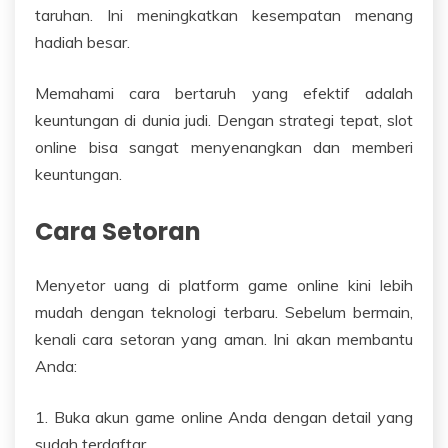
taruhan. Ini meningkatkan kesempatan menang
hadiah besar.
Memahami cara bertaruh yang efektif adalah
keuntungan di dunia judi. Dengan strategi tepat, slot
online bisa sangat menyenangkan dan memberi
keuntungan.
Cara Setoran
Menyetor uang di platform game online kini lebih
mudah dengan teknologi terbaru. Sebelum bermain,
kenali cara setoran yang aman. Ini akan membantu
Anda:
1. Buka akun game online Anda dengan detail yang
sudah terdaftar.