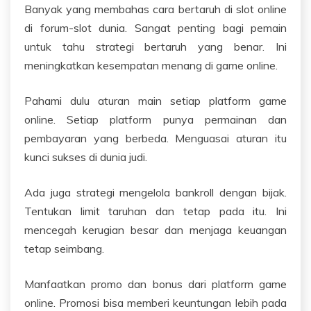
Banyak yang membahas cara bertaruh di slot online
di forum-slot dunia. Sangat penting bagi pemain
untuk tahu strategi bertaruh yang benar. Ini
meningkatkan kesempatan menang di game online.
Pahami dulu aturan main setiap platform game
online. Setiap platform punya permainan dan
pembayaran yang berbeda. Menguasai aturan itu
kunci sukses di dunia judi.
Ada juga strategi mengelola bankroll dengan bijak.
Tentukan limit taruhan dan tetap pada itu. Ini
mencegah kerugian besar dan menjaga keuangan
tetap seimbang.
Manfaatkan promo dan bonus dari platform game
online. Promosi bisa memberi keuntungan lebih pada