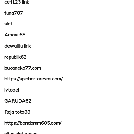
ceri123 link
tuna787
slot
Amavi 68
dewajitu link
republik62
bukaneko77.com
https://spinhartaresmi.com/
lvtogel
GARUDA62
Raja toto88
https://bandarsm605.com/
situs slot gacor