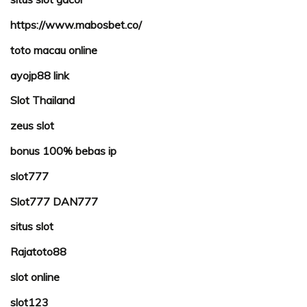
https://www.mabosbet.co/
toto macau online
ayojp88 link
Slot Thailand
zeus slot
bonus 100% bebas ip
slot777
Slot777 DAN777
situs slot
Rajatoto88
slot online
slot123