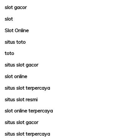
slot gacor
slot
Slot Online
situs toto
toto
situs slot gacor
slot online
situs slot terpercaya
situs slot resmi
slot online terpercaya
situs slot gacor
situs slot terpercaya