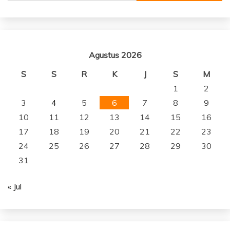
Agustus 2026
S
S
R
K
J
S
M
1
2
3
4
5
6
7
8
9
10
11
12
13
14
15
16
17
18
19
20
21
22
23
24
25
26
27
28
29
30
31
« Jul