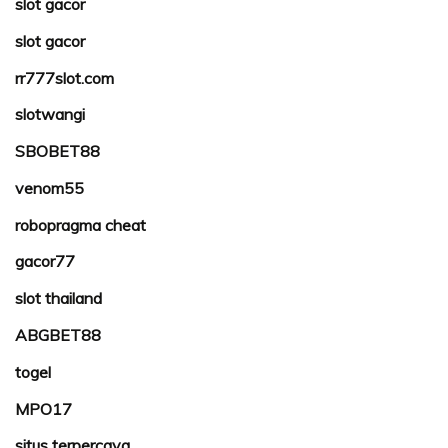
slot gacor
slot gacor
rr777slot.com
slotwangi
SBOBET88
venom55
robopragma cheat
gacor77
slot thailand
ABGBET88
togel
MPO17
situs terpercaya