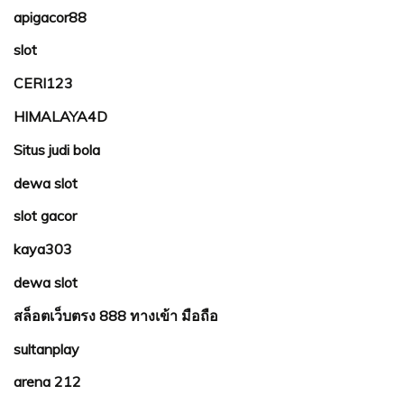
apigacor88
slot
CERI123
HIMALAYA4D
Situs judi bola
dewa slot
slot gacor
kaya303
dewa slot
สล็อตเว็บตรง 888 ทางเข้า มือถือ
sultanplay
arena 212