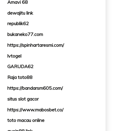
Amavi 68
dewajitu link
republik62
bukaneko77.com
https://spinhartaresmi.com/
lvtogel
GARUDA62
Raja toto88
https://bandarsm605.com/
situs slot gacor
https://www.mabosbet.co/
toto macau online