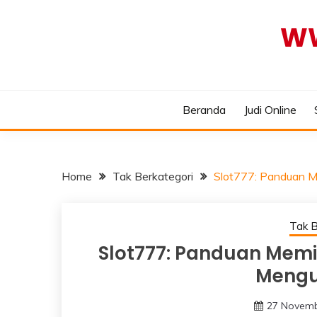
Skip
to
WW
content
Beranda
Judi Online
Home
Tak Berkategori
Slot777: Panduan M
Tak B
Slot777: Panduan Memi
Mengu
27 Novemb