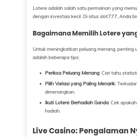
Lotere adalah salah satu permainan yang mem
dengan investasi kecil. Di situs slot777, Anda bi
Bagaimana Memilih Lotere yan
Untuk meningkatkan peluang menang, penting un
adalah beberapa tips:
Periksa Peluang Menang
: Cari tahu statis
Pilih Variasi yang Paling Menarik
: Terkadan
dimenangkan.
Ikuti Lotere Berhadiah Ganda
: Cek apakah
hadiah.
Live Casino: Pengalaman 