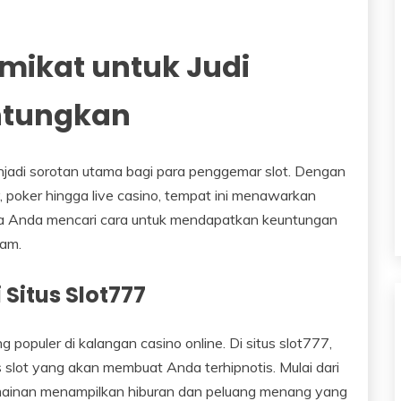
mikat untuk Judi
ntungkan
jadi sorotan utama bagi para penggemar slot. Dengan
ry, poker hingga live casino, tempat ini menawarkan
ka Anda mencari cara untuk mendapatkan keuntungan
lam.
Situs Slot777
 populer di kalangan casino online. Di situs slot777,
slot yang akan membuat Anda terhipnotis. Mulai dari
rmainan menampilkan hiburan dan peluang menang yang