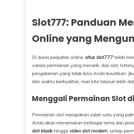
Slot777: Panduan Me
Online yang Mengu
Di dunia perjudian online,
situs slot777
telah men
variasi permainan yang menarik, dari slot, lotte
pengalaman yang tidak bisa Anda lewatkan. Ji
dan waktu berkualitas, mari kita telusuri lebih da
Menggali Permainan Slot di 
Permainan slot merupakan salah satu yang paling
Anda akan menemukan berbagai tema dan jenis 
slot klasik
hingga
video slot modern
, setiap pe