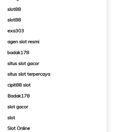
slot88
slot88
exa303
agen slot resmi
badak178
situs slot gacor
situs slot terpercaya
cipit88 slot
Badak178
slot gacor
slot
Slot Online