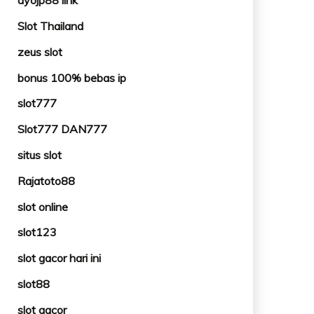
ayojp88 link
Slot Thailand
zeus slot
bonus 100% bebas ip
slot777
Slot777 DAN777
situs slot
Rajatoto88
slot online
slot123
slot gacor hari ini
slot88
slot gacor