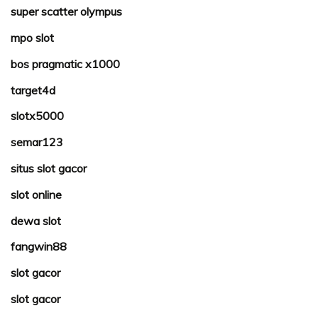
super scatter olympus
mpo slot
bos pragmatic x1000
target4d
slotx5000
semar123
situs slot gacor
slot online
dewa slot
fangwin88
slot gacor
slot gacor