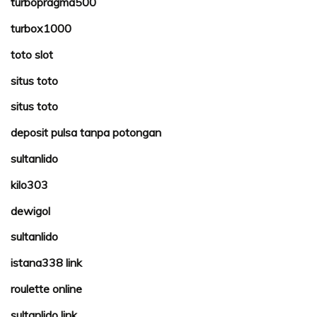
turbopragma500
turbox1000
toto slot
situs toto
situs toto
deposit pulsa tanpa potongan
sultanlido
kilo303
dewigol
sultanlido
istana338 link
roulette online
sultanlido link