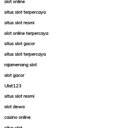
slot online
situs slot terpercaya
situs slot resmi
slot online terpercaya
situs slot gacor
situs slot terpercaya
rajamenang slot
slot gacor
Ulat123
situs slot resmi
slot dewa
casino online
situs slot