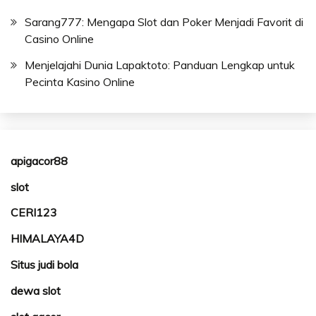
Sarang777: Mengapa Slot dan Poker Menjadi Favorit di
Casino Online
Menjelajahi Dunia Lapaktoto: Panduan Lengkap untuk
Pecinta Kasino Online
apigacor88
slot
CERI123
HIMALAYA4D
Situs judi bola
dewa slot