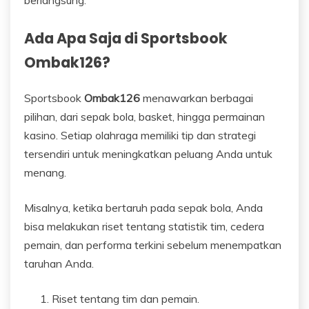
berlangsung.
Ada Apa Saja di Sportsbook
Ombak126?
Sportsbook
Ombak126
menawarkan berbagai
pilihan, dari sepak bola, basket, hingga permainan
kasino. Setiap olahraga memiliki tip dan strategi
tersendiri untuk meningkatkan peluang Anda untuk
menang.
Misalnya, ketika bertaruh pada sepak bola, Anda
bisa melakukan riset tentang statistik tim, cedera
pemain, dan performa terkini sebelum menempatkan
taruhan Anda.
Riset tentang tim dan pemain.