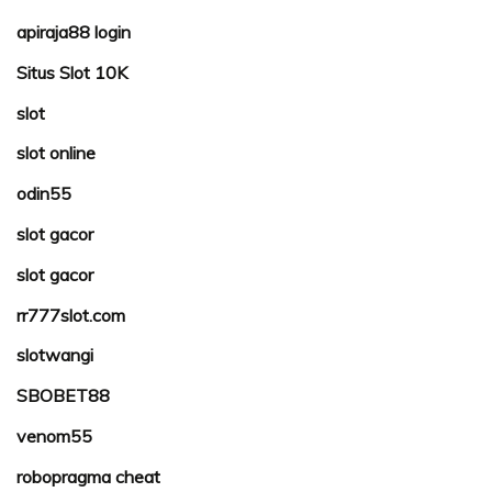
apiraja88 login
Situs Slot 10K
slot
slot online
odin55
slot gacor
slot gacor
rr777slot.com
slotwangi
SBOBET88
venom55
robopragma cheat