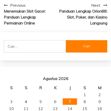
Navigasi
Previous:
Next:
Menemukan Slot Gacor:
Panduan Lengkap Orion88:
pos
Panduan Lengkap
Slot, Poker, dan Kasino
Permainan Online
Langsung
Cari
untuk:
Agustus 2026
S
S
R
K
J
S
M
1
2
3
4
5
6
7
8
9
10
11
12
13
14
15
16