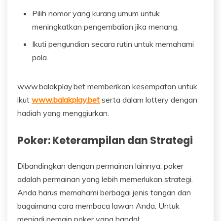
Pilih nomor yang kurang umum untuk
meningkatkan pengembalian jika menang.
Ikuti pengundian secara rutin untuk memahami
pola.
www.balakplay.bet memberikan kesempatan untuk
ikut
www.balakplay.bet
serta dalam lottery dengan
hadiah yang menggiurkan.
Poker: Keterampilan dan Strategi
Dibandingkan dengan permainan lainnya, poker
adalah permainan yang lebih memerlukan strategi.
Anda harus memahami berbagai jenis tangan dan
bagaimana cara membaca lawan Anda. Untuk
menjadi pemain poker yang handal: