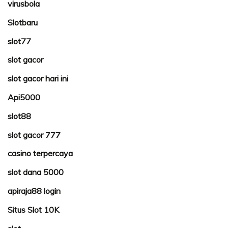
virusbola
Slotbaru
slot77
slot gacor
slot gacor hari ini
Api5000
slot88
slot gacor 777
casino terpercaya
slot dana 5000
apiraja88 login
Situs Slot 10K