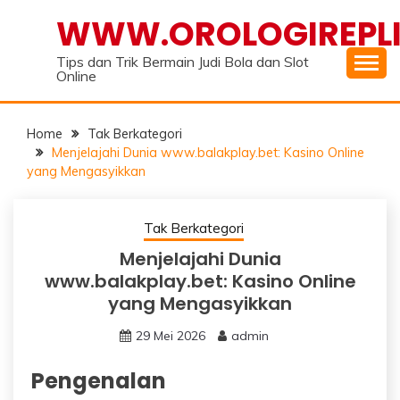
Skip
WWW.OROLOGIREPLI
to
content
Tips dan Trik Bermain Judi Bola dan Slot
Online
Home
Tak Berkategori
Menjelajahi Dunia www.balakplay.bet: Kasino Online
yang Mengasyikkan
Tak Berkategori
Menjelajahi Dunia
www.balakplay.bet: Kasino Online
yang Mengasyikkan
29 Mei 2026
admin
Pengenalan