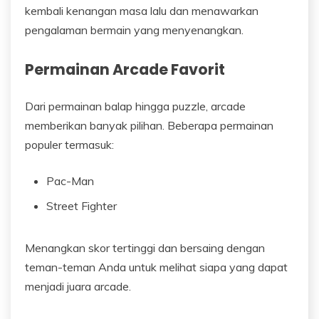
kembali kenangan masa lalu dan menawarkan
pengalaman bermain yang menyenangkan.
Permainan Arcade Favorit
Dari permainan balap hingga puzzle, arcade
memberikan banyak pilihan. Beberapa permainan
populer termasuk:
Pac-Man
Street Fighter
Menangkan skor tertinggi dan bersaing dengan
teman-teman Anda untuk melihat siapa yang dapat
menjadi juara arcade.