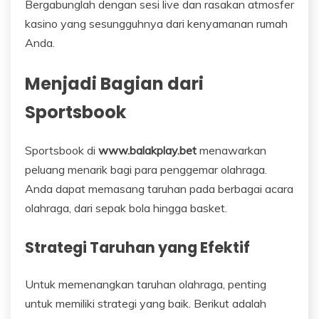
Bergabunglah dengan sesi live dan rasakan atmosfer
kasino yang sesungguhnya dari kenyamanan rumah
Anda.
Menjadi Bagian dari
Sportsbook
Sportsbook di
www.balakplay.bet
menawarkan
peluang menarik bagi para penggemar olahraga.
Anda dapat memasang taruhan pada berbagai acara
olahraga, dari sepak bola hingga basket.
Strategi Taruhan yang Efektif
Untuk memenangkan taruhan olahraga, penting
untuk memiliki strategi yang baik. Berikut adalah