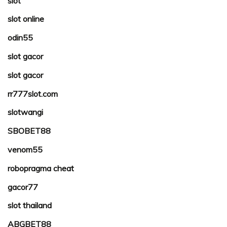
slot
slot online
odin55
slot gacor
slot gacor
rr777slot.com
slotwangi
SBOBET88
venom55
robopragma cheat
gacor77
slot thailand
ABGBET88