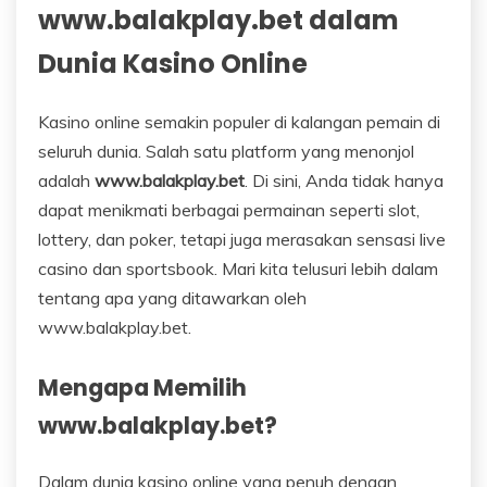
www.balakplay.bet dalam
Dunia Kasino Online
Kasino online semakin populer di kalangan pemain di
seluruh dunia. Salah satu platform yang menonjol
adalah
www.balakplay.bet
. Di sini, Anda tidak hanya
dapat menikmati berbagai permainan seperti slot,
lottery, dan poker, tetapi juga merasakan sensasi live
casino dan sportsbook. Mari kita telusuri lebih dalam
tentang apa yang ditawarkan oleh
www.balakplay.bet.
Mengapa Memilih
www.balakplay.bet?
Dalam dunia kasino online yang penuh dengan