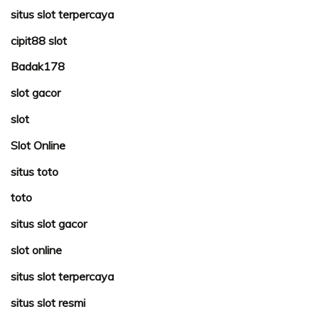
situs slot terpercaya
cipit88 slot
Badak178
slot gacor
slot
Slot Online
situs toto
toto
situs slot gacor
slot online
situs slot terpercaya
situs slot resmi