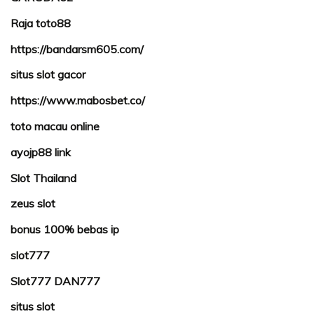
Raja toto88
https://bandarsm605.com/
situs slot gacor
https://www.mabosbet.co/
toto macau online
ayojp88 link
Slot Thailand
zeus slot
bonus 100% bebas ip
slot777
Slot777 DAN777
situs slot