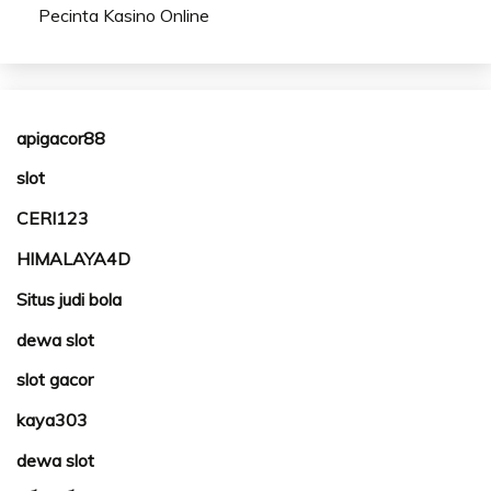
Pecinta Kasino Online
apigacor88
slot
CERI123
HIMALAYA4D
Situs judi bola
dewa slot
slot gacor
kaya303
dewa slot