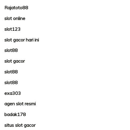
Rajatoto88
slot online
slot123
slot gacor hari ini
slot88
slot gacor
slot88
slot88
exa303
agen slot resmi
badak178
situs slot gacor