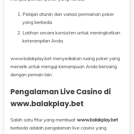
Pelajari aturan dan variasi permainan poker
yang berbeda.
Latihan secara konsisten untuk meningkatkan
keterampilan Anda.
www.balakplay.bet menyediakan ruang poker yang
menarik untuk menguji kemampuan Anda bersaing
dengan pemain lain.
Pengalaman Live Casino di
www.balakplay.bet
Salah satu fitur yang membuat
www.balakplay.bet
berbeda adalah pengalaman live casino yang