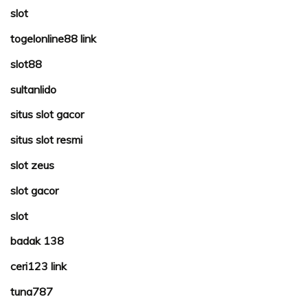
slot
togelonline88 link
slot88
sultanlido
situs slot gacor
situs slot resmi
slot zeus
slot gacor
slot
badak 138
ceri123 link
tuna787