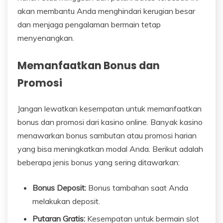
akan membantu Anda menghindari kerugian besar
dan menjaga pengalaman bermain tetap
menyenangkan.
Memanfaatkan Bonus dan
Promosi
Jangan lewatkan kesempatan untuk memanfaatkan
bonus dan promosi dari kasino online. Banyak kasino
menawarkan bonus sambutan atau promosi harian
yang bisa meningkatkan modal Anda. Berikut adalah
beberapa jenis bonus yang sering ditawarkan:
Bonus Deposit:
Bonus tambahan saat Anda
melakukan deposit.
Putaran Gratis:
Kesempatan untuk bermain slot