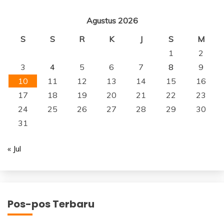
Agustus 2026
S
S
R
K
J
S
M
1
2
3
4
5
6
7
8
9
10
11
12
13
14
15
16
17
18
19
20
21
22
23
24
25
26
27
28
29
30
31
« Jul
Pos-pos Terbaru