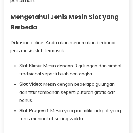
pemain lain.
Mengetahui Jenis Mesin Slot yang
Berbeda
Di kasino online, Anda akan menemukan berbagai
jenis mesin slot, termasuk:
Slot Klasik:
Mesin dengan 3 gulungan dan simbol
tradisional seperti buah dan angka.
Slot Video:
Mesin dengan beberapa gulungan
dan fitur tambahan seperti putaran gratis dan
bonus.
Slot Progresif:
Mesin yang memiliki jackpot yang
terus meningkat seiring waktu.