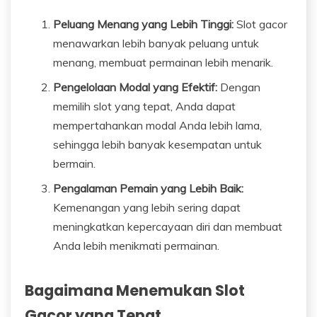
Peluang Menang yang Lebih Tinggi:
Slot gacor
menawarkan lebih banyak peluang untuk
menang, membuat permainan lebih menarik.
Pengelolaan Modal yang Efektif:
Dengan
memilih slot yang tepat, Anda dapat
mempertahankan modal Anda lebih lama,
sehingga lebih banyak kesempatan untuk
bermain.
Pengalaman Pemain yang Lebih Baik:
Kemenangan yang lebih sering dapat
meningkatkan kepercayaan diri dan membuat
Anda lebih menikmati permainan.
Bagaimana Menemukan Slot
Gacor yang Tepat