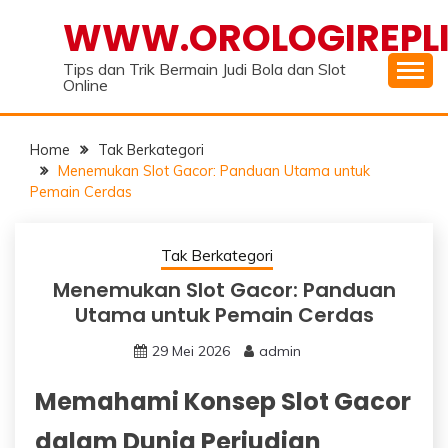
Skip
WWW.OROLOGIREPLI
to
content
Tips dan Trik Bermain Judi Bola dan Slot
Online
Home
Tak Berkategori
Menemukan Slot Gacor: Panduan Utama untuk
Pemain Cerdas
Tak Berkategori
Menemukan Slot Gacor: Panduan
Utama untuk Pemain Cerdas
29 Mei 2026
admin
Memahami Konsep Slot Gacor
dalam Dunia Perjudian