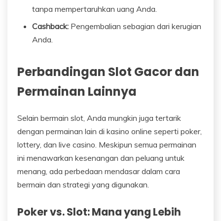
tanpa mempertaruhkan uang Anda.
Cashback:
Pengembalian sebagian dari kerugian
Anda.
Perbandingan Slot Gacor dan
Permainan Lainnya
Selain bermain slot, Anda mungkin juga tertarik
dengan permainan lain di kasino online seperti poker,
lottery, dan live casino. Meskipun semua permainan
ini menawarkan kesenangan dan peluang untuk
menang, ada perbedaan mendasar dalam cara
bermain dan strategi yang digunakan.
Poker vs. Slot: Mana yang Lebih