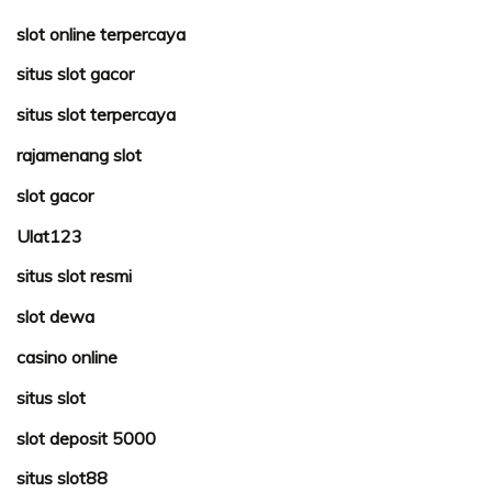
slot online terpercaya
situs slot gacor
situs slot terpercaya
rajamenang slot
slot gacor
Ulat123
situs slot resmi
slot dewa
casino online
situs slot
slot deposit 5000
situs slot88