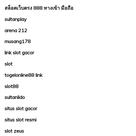
สล็อตเว็บตรง 888 ทางเข้า มือถือ
sultanplay
arena 212
musang178
link slot gacor
slot
togelonline88 link
slot88
sultanlido
situs slot gacor
situs slot resmi
slot zeus