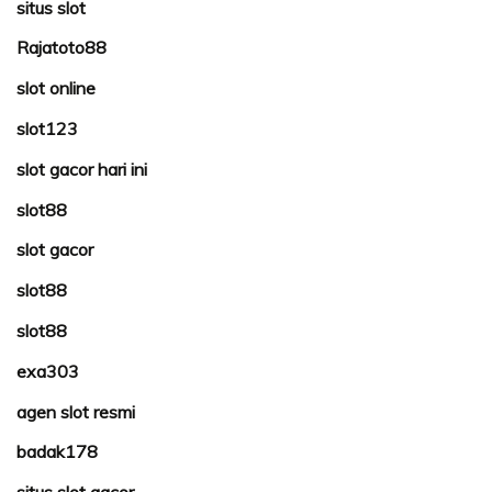
situs slot
Rajatoto88
slot online
slot123
slot gacor hari ini
slot88
slot gacor
slot88
slot88
exa303
agen slot resmi
badak178