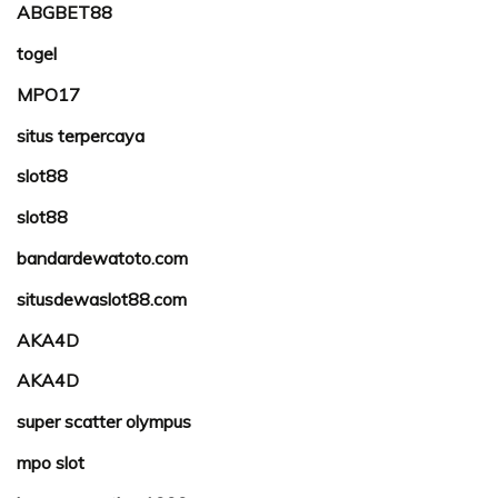
ABGBET88
togel
MPO17
situs terpercaya
slot88
slot88
bandardewatoto.com
situsdewaslot88.com
AKA4D
AKA4D
super scatter olympus
mpo slot