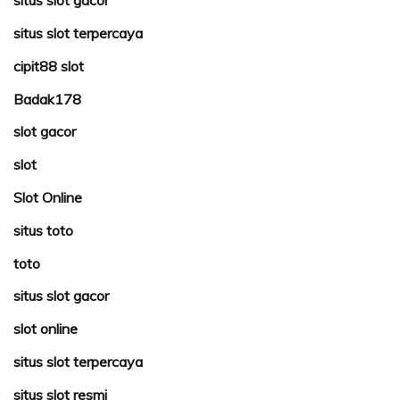
situs slot gacor
situs slot terpercaya
cipit88 slot
Badak178
slot gacor
slot
Slot Online
situs toto
toto
situs slot gacor
slot online
situs slot terpercaya
situs slot resmi