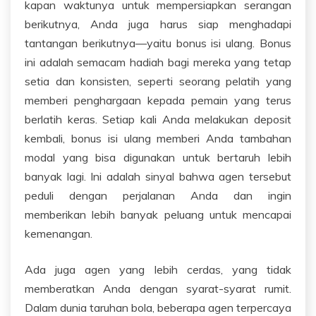
kapan waktunya untuk mempersiapkan serangan
berikutnya, Anda juga harus siap menghadapi
tantangan berikutnya—yaitu bonus isi ulang. Bonus
ini adalah semacam hadiah bagi mereka yang tetap
setia dan konsisten, seperti seorang pelatih yang
memberi penghargaan kepada pemain yang terus
berlatih keras. Setiap kali Anda melakukan deposit
kembali, bonus isi ulang memberi Anda tambahan
modal yang bisa digunakan untuk bertaruh lebih
banyak lagi. Ini adalah sinyal bahwa agen tersebut
peduli dengan perjalanan Anda dan ingin
memberikan lebih banyak peluang untuk mencapai
kemenangan.
Ada juga agen yang lebih cerdas, yang tidak
memberatkan Anda dengan syarat-syarat rumit.
Dalam dunia taruhan bola, beberapa agen terpercaya