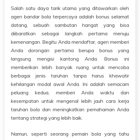
Salah satu daya tarik utama yang ditawarkan oleh
agen bandar bola terpercaya adalah bonus selamat
datang, sebuah sambutan hangat yang bisa
diibaratkan sebagai langkah pertama menuju
kemenangan. Begitu Anda mendaftar, agen memberi
Anda dorongan pertama berupa bonus yang
langsung mengisi kantong Anda. Bonus ini
memberikan lebih banyak ruang untuk mencoba
berbagai jenis taruhan tanpa harus khawatir
kehilangan modal awal Anda. Ini adalah semacam
peluang kedua, memberi Anda waktu dan
kesempatan untuk mengenal lebih jauh cara kerja
taruhan bola dan meningkatkan pemahaman Anda
tentang strategi yang lebih baik.
Namun, seperti seorang pemain bola yang tahu