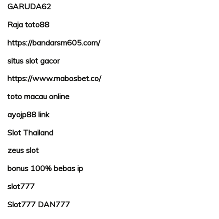
GARUDA62
Raja toto88
https://bandarsm605.com/
situs slot gacor
https://www.mabosbet.co/
toto macau online
ayojp88 link
Slot Thailand
zeus slot
bonus 100% bebas ip
slot777
Slot777 DAN777