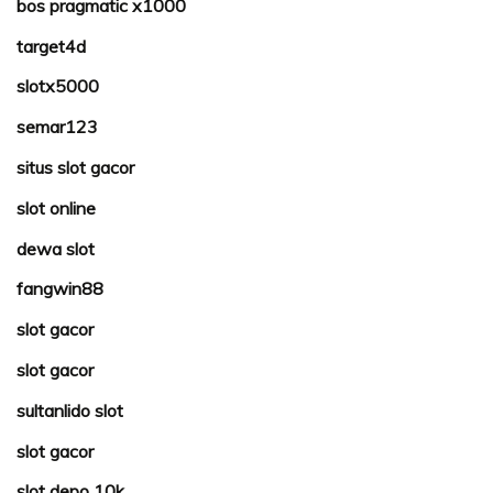
bos pragmatic x1000
target4d
slotx5000
semar123
situs slot gacor
slot online
dewa slot
fangwin88
slot gacor
slot gacor
sultanlido slot
slot gacor
slot depo 10k