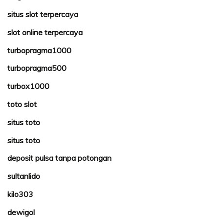
situs slot terpercaya
slot online terpercaya
turbopragma1000
turbopragma500
turbox1000
toto slot
situs toto
situs toto
deposit pulsa tanpa potongan
sultanlido
kilo303
dewigol