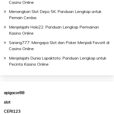
Casino Online
Menangkan Slot Depo 5K: Panduan Lengkap untuk
Pemain Cerdas
Menjelajahi Hoki22: Panduan Lengkap Permainan
Kasino Online
Sarang777: Mengapa Slot dan Poker Menjadi Favorit di
Casino Online
Menjelajahi Dunia Lapaktoto: Panduan Lengkap untuk
Pecinta Kasino Online
apigacor88
slot
CERI123