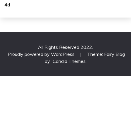
4d
All Rights Reserved 2022.
Proudly powered by WordPress
|
Theme: Fairy Blog
by
Candid Themes
.