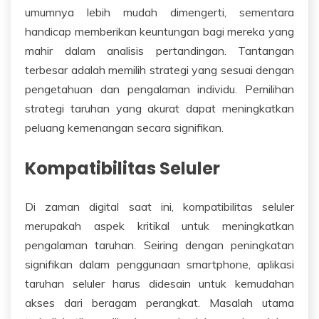
umumnya lebih mudah dimengerti, sementara
handicap memberikan keuntungan bagi mereka yang
mahir dalam analisis pertandingan. Tantangan
terbesar adalah memilih strategi yang sesuai dengan
pengetahuan dan pengalaman individu. Pemilihan
strategi taruhan yang akurat dapat meningkatkan
peluang kemenangan secara signifikan.
Kompatibilitas Seluler
Di zaman digital saat ini, kompatibilitas seluler
merupakah aspek kritikal untuk meningkatkan
pengalaman taruhan. Seiring dengan peningkatan
signifikan dalam penggunaan smartphone, aplikasi
taruhan seluler harus didesain untuk kemudahan
akses dari beragam perangkat. Masalah utama