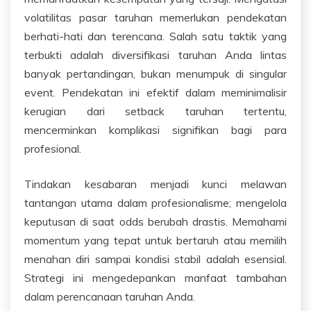
volatilitas pasar taruhan memerlukan pendekatan
berhati-hati dan terencana. Salah satu taktik yang
terbukti adalah diversifikasi taruhan Anda lintas
banyak pertandingan, bukan menumpuk di singular
event. Pendekatan ini efektif dalam meminimalisir
kerugian dari setback taruhan tertentu,
mencerminkan komplikasi signifikan bagi para
profesional.
Tindakan kesabaran menjadi kunci melawan
tantangan utama dalam profesionalisme; mengelola
keputusan di saat odds berubah drastis. Memahami
momentum yang tepat untuk bertaruh atau memilih
menahan diri sampai kondisi stabil adalah esensial.
Strategi ini mengedepankan manfaat tambahan
dalam perencanaan taruhan Anda.