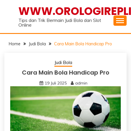
Skip
WWW.OROLOGIREPLI
to
content
Tips dan Trik Bermain Judi Bola dan Slot
Online
Home
Judi Bola
Cara Main Bola Handicap Pro
Judi Bola
Cara Main Bola Handicap Pro
19 Juli 2025
admin