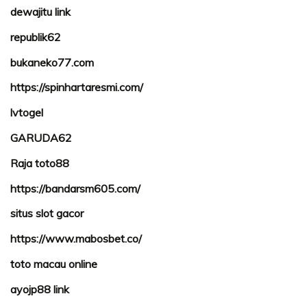
dewajitu link
republik62
bukaneko77.com
https://spinhartaresmi.com/
lvtogel
GARUDA62
Raja toto88
https://bandarsm605.com/
situs slot gacor
https://www.mabosbet.co/
toto macau online
ayojp88 link