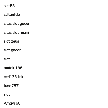
slot88
sultanlido
situs slot gacor
situs slot resmi
slot zeus
slot gacor
slot
badak 138
ceri123 link
tuna787
slot
Amavi 68