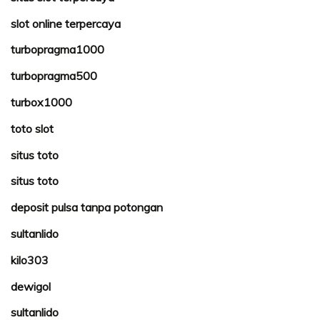
slot online terpercaya
turbopragma1000
turbopragma500
turbox1000
toto slot
situs toto
situs toto
deposit pulsa tanpa potongan
sultanlido
kilo303
dewigol
sultanlido