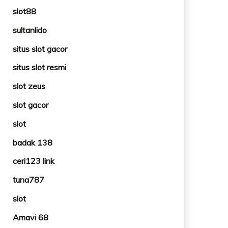
slot88
sultanlido
situs slot gacor
situs slot resmi
slot zeus
slot gacor
slot
badak 138
ceri123 link
tuna787
slot
Amavi 68