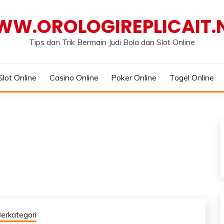
W.OROLOGIREPLICAIT.
Tips dan Trik Bermain Judi Bola dan Slot Online
Slot Online
Casino Online
Poker Online
Togel Online
erkategori