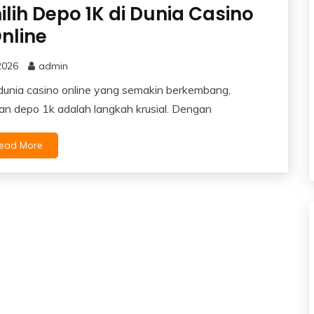
ih Depo 1K di Dunia Casino
nline
2026
admin
unia casino online yang semakin berkembang,
n depo 1k adalah langkah krusial. Dengan
ead More