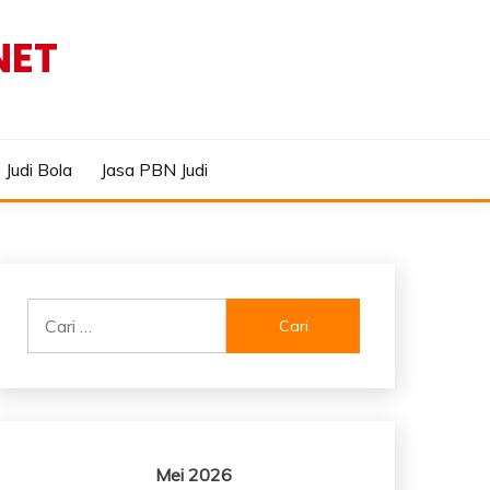
NET
Judi Bola
Jasa PBN Judi
Cari
untuk:
Mei 2026