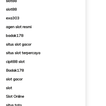
slot88
slot88
exa303
agen slot resmi
badak178
situs slot gacor
situs slot terpercaya
cipit88 slot
Badak178
slot gacor
slot
Slot Online
situs toto