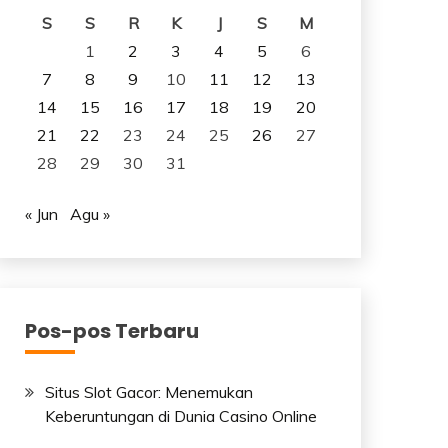
S
S
R
K
J
S
M
1
2
3
4
5
6
7
8
9
10
11
12
13
14
15
16
17
18
19
20
21
22
23
24
25
26
27
28
29
30
31
« Jun
Agu »
Pos-pos Terbaru
Situs Slot Gacor: Menemukan
Keberuntungan di Dunia Casino Online