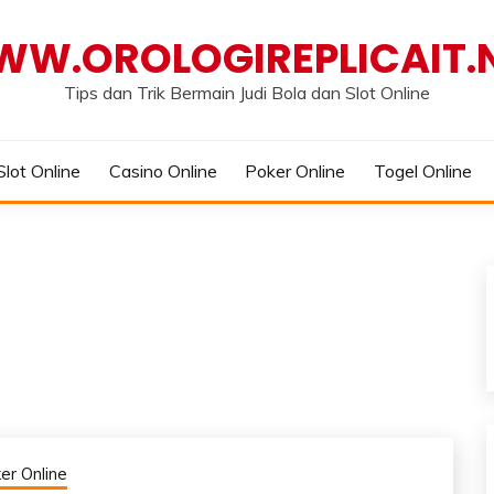
W.OROLOGIREPLICAIT.
Tips dan Trik Bermain Judi Bola dan Slot Online
Slot Online
Casino Online
Poker Online
Togel Online
er Online