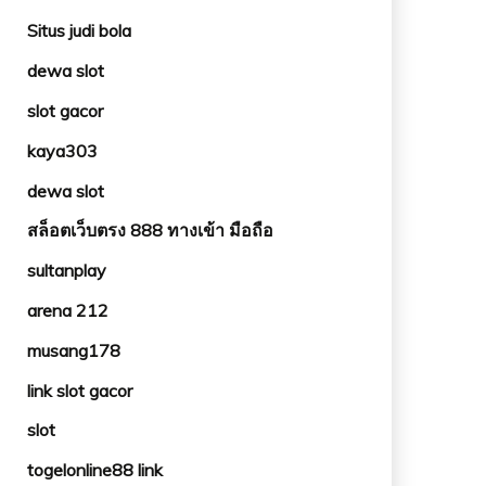
Situs judi bola
dewa slot
slot gacor
kaya303
dewa slot
สล็อตเว็บตรง 888 ทางเข้า มือถือ
sultanplay
arena 212
musang178
link slot gacor
slot
togelonline88 link