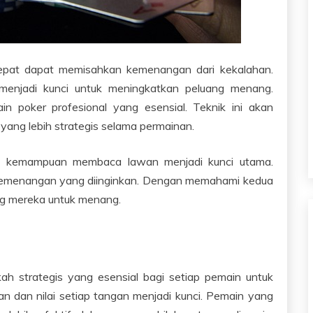
pat dapat memisahkan kemenangan dari kekalahan.
enjadi kunci untuk meningkatkan peluang menang.
in poker profesional yang esensial. Teknik ini akan
ng lebih strategis selama permainan.
n kemampuan membaca lawan menjadi kunci utama.
 kemenangan yang diinginkan. Dengan memahami kedua
ng mereka untuk menang.
ah strategis yang esensial bagi setiap pemain untuk
 dan nilai setiap tangan menjadi kunci. Pemain yang