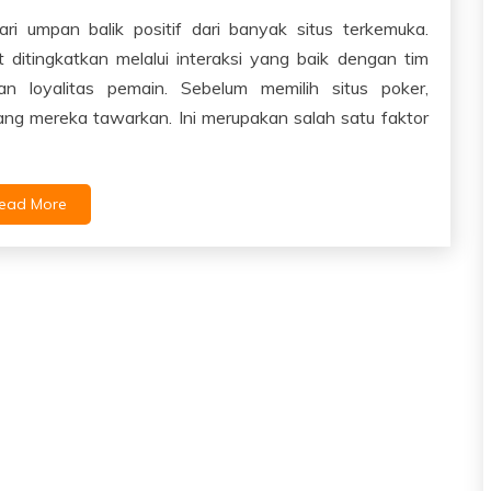
ri umpan balik positif dari banyak situs terkemuka.
ditingkatkan melalui interaksi yang baik dengan tim
n loyalitas pemain. Sebelum memilih situs poker,
ng mereka tawarkan. Ini merupakan salah satu faktor
ead More