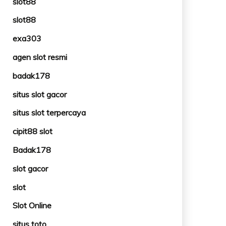
slot88
slot88
exa303
agen slot resmi
badak178
situs slot gacor
situs slot terpercaya
cipit88 slot
Badak178
slot gacor
slot
Slot Online
situs toto