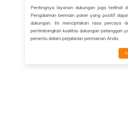
Pentingnya layanan dukungan juga terlihat da
Pengalaman bermain poker yang positif dapat 
dukungan. Ini menciptakan rasa percaya da
pertimbangkan kualitas dukungan pelanggan ya
penentu dalam perjalanan permainan Anda.
R