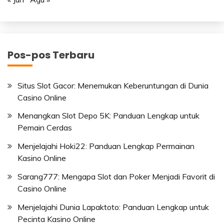
Pos-pos Terbaru
Situs Slot Gacor: Menemukan Keberuntungan di Dunia
Casino Online
Menangkan Slot Depo 5K: Panduan Lengkap untuk
Pemain Cerdas
Menjelajahi Hoki22: Panduan Lengkap Permainan
Kasino Online
Sarang777: Mengapa Slot dan Poker Menjadi Favorit di
Casino Online
Menjelajahi Dunia Lapaktoto: Panduan Lengkap untuk
Pecinta Kasino Online