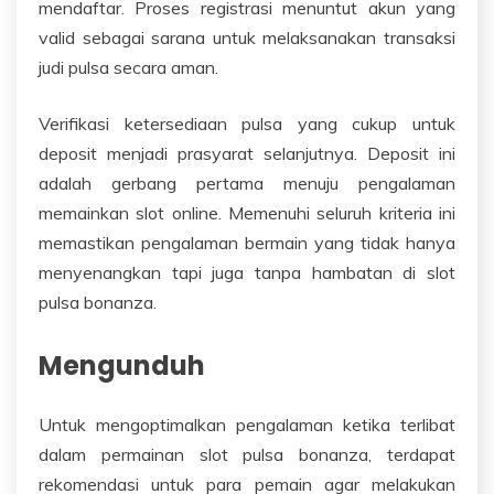
mendaftar. Proses registrasi menuntut akun yang
valid sebagai sarana untuk melaksanakan transaksi
judi pulsa secara aman.
Verifikasi ketersediaan pulsa yang cukup untuk
deposit menjadi prasyarat selanjutnya. Deposit ini
adalah gerbang pertama menuju pengalaman
memainkan slot online. Memenuhi seluruh kriteria ini
memastikan pengalaman bermain yang tidak hanya
menyenangkan tapi juga tanpa hambatan di slot
pulsa bonanza.
Mengunduh
Untuk mengoptimalkan pengalaman ketika terlibat
dalam permainan slot pulsa bonanza, terdapat
rekomendasi untuk para pemain agar melakukan