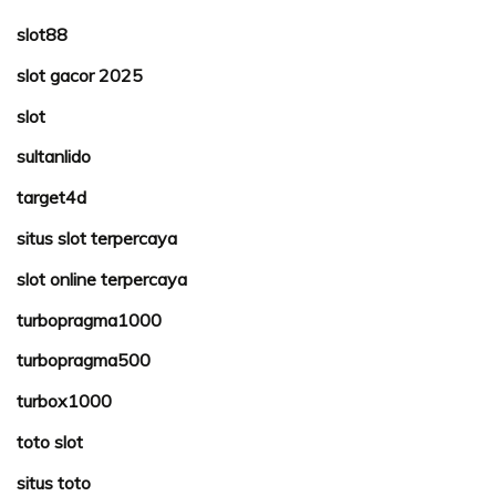
slot88
slot gacor 2025
slot
sultanlido
target4d
situs slot terpercaya
slot online terpercaya
turbopragma1000
turbopragma500
turbox1000
toto slot
situs toto