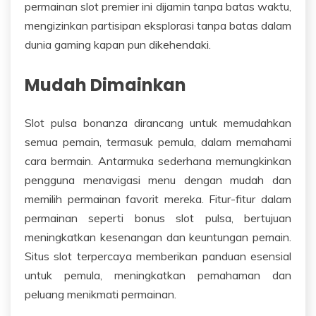
permainan slot premier ini dijamin tanpa batas waktu,
mengizinkan partisipan eksplorasi tanpa batas dalam
dunia gaming kapan pun dikehendaki.
Mudah Dimainkan
Slot pulsa bonanza dirancang untuk memudahkan
semua pemain, termasuk pemula, dalam memahami
cara bermain. Antarmuka sederhana memungkinkan
pengguna menavigasi menu dengan mudah dan
memilih permainan favorit mereka. Fitur-fitur dalam
permainan seperti bonus slot pulsa, bertujuan
meningkatkan kesenangan dan keuntungan pemain.
Situs slot terpercaya memberikan panduan esensial
untuk pemula, meningkatkan pemahaman dan
peluang menikmati permainan.