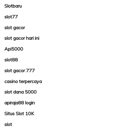
Slotbaru
slot77
slot gacor
slot gacor hari ini
Api5000
slot88
slot gacor 777
casino terpercaya
slot dana 5000
apiraja88 login
Situs Slot 10K
slot