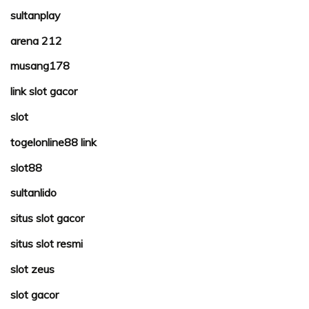
sultanplay
arena 212
musang178
link slot gacor
slot
togelonline88 link
slot88
sultanlido
situs slot gacor
situs slot resmi
slot zeus
slot gacor