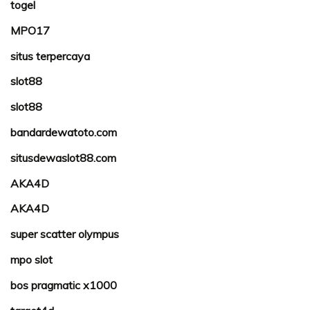
togel
MPO17
situs terpercaya
slot88
slot88
bandardewatoto.com
situsdewaslot88.com
AKA4D
AKA4D
super scatter olympus
mpo slot
bos pragmatic x1000