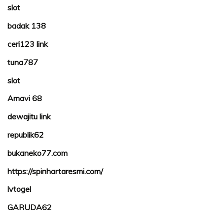
slot
badak 138
ceri123 link
tuna787
slot
Amavi 68
dewajitu link
republik62
bukaneko77.com
https://spinhartaresmi.com/
lvtogel
GARUDA62