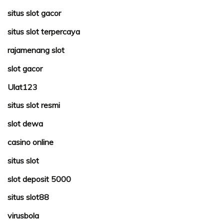
situs slot gacor
situs slot terpercaya
rajamenang slot
slot gacor
Ulat123
situs slot resmi
slot dewa
casino online
situs slot
slot deposit 5000
situs slot88
virusbola