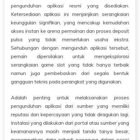
pengunduhan aplikasi resmi yang disediakan.
Ketersediaan aplikasi ini menjanjikan serangkaian
keunggulan signifikan, yang mencakup kemudahan
akses instan ke arena permainan dan proses deposit
pulsa yang tidak memerlukan usaha ekstra.
Sehubungan dengan mengunduh aplikasi tersebut,
pemain dipersilakan untuk mengeksplorasi
serangkaian game slot yang tidak hanya terbaik
namun juga pembebaskan dari segala bentuk
gangguan teknis pada perangkat yang digunakan.
Adalah penting untuk melaksanakan proses
pengunduhan aplikasi dari sumber yang memiliki
reputasi dan kepercayaan yang tidak diragukan lagi.
Instalasi yang dilakukan dari portal atau sumber yang
keamanannya masih menjadi tanda tanya besar,
menempatkan data pribadi pengguna dalam posisi