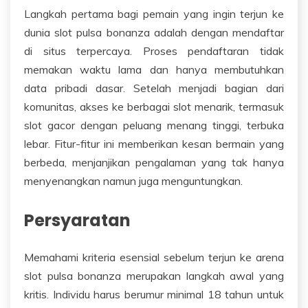
Langkah pertama bagi pemain yang ingin terjun ke
dunia slot pulsa bonanza adalah dengan mendaftar
di situs terpercaya. Proses pendaftaran tidak
memakan waktu lama dan hanya membutuhkan
data pribadi dasar. Setelah menjadi bagian dari
komunitas, akses ke berbagai slot menarik, termasuk
slot gacor dengan peluang menang tinggi, terbuka
lebar. Fitur-fitur ini memberikan kesan bermain yang
berbeda, menjanjikan pengalaman yang tak hanya
menyenangkan namun juga menguntungkan.
Persyaratan
Memahami kriteria esensial sebelum terjun ke arena
slot pulsa bonanza merupakan langkah awal yang
kritis. Individu harus berumur minimal 18 tahun untuk