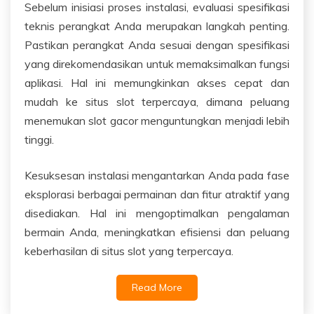
Sebelum inisiasi proses instalasi, evaluasi spesifikasi
teknis perangkat Anda merupakan langkah penting.
Pastikan perangkat Anda sesuai dengan spesifikasi
yang direkomendasikan untuk memaksimalkan fungsi
aplikasi. Hal ini memungkinkan akses cepat dan
mudah ke situs slot terpercaya, dimana peluang
menemukan slot gacor menguntungkan menjadi lebih
tinggi.
Kesuksesan instalasi mengantarkan Anda pada fase
eksplorasi berbagai permainan dan fitur atraktif yang
disediakan. Hal ini mengoptimalkan pengalaman
bermain Anda, meningkatkan efisiensi dan peluang
keberhasilan di situs slot yang terpercaya.
Read More