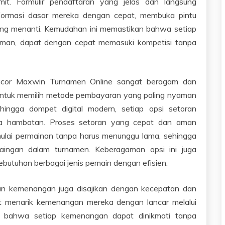
t. Formulir pendaftaran yang jelas dan langsung
ormasi dasar mereka dengan cepat, membuka pintu
ang menanti. Kemudahan ini memastikan bahwa setiap
aman, dapat dengan cepat memasuki kompetisi tanpa
Gacor Maxwin Turnamen Online sangat beragam dan
 untuk memilih metode pembayaran yang paling nyaman
 hingga dompet digital modern, setiap opsi setoran
pa hambatan. Proses setoran yang cepat dan aman
lai permainan tanpa harus menunggu lama, sehingga
aingan dalam turnamen. Keberagaman opsi ini juga
butuhan berbagai jenis pemain dengan efisien.
kan kemenangan juga disajikan dengan kecepatan dan
t menarik kemenangan mereka dengan lancar melalui
n bahwa setiap kemenangan dapat dinikmati tanpa