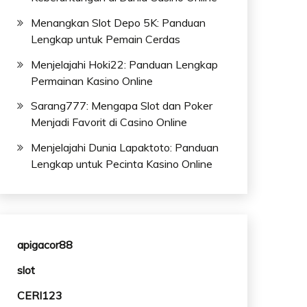
Menangkan Slot Depo 5K: Panduan
Lengkap untuk Pemain Cerdas
Menjelajahi Hoki22: Panduan Lengkap
Permainan Kasino Online
Sarang777: Mengapa Slot dan Poker
Menjadi Favorit di Casino Online
Menjelajahi Dunia Lapaktoto: Panduan
Lengkap untuk Pecinta Kasino Online
apigacor88
slot
CERI123