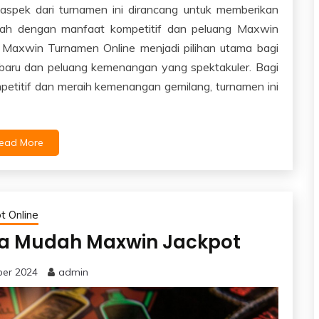
aspek dari turnamen ini dirancang untuk memberikan
ah dengan manfaat kompetitif dan peluang Maxwin
r Maxwin Turnamen Online menjadi pilihan utama bagi
baru dan peluang kemenangan yang spektakuler. Bagi
petitif dan meraih kemenangan gemilang, turnamen ini
ead More
ot Online
aya Mudah Maxwin Jackpot
er 2024
admin