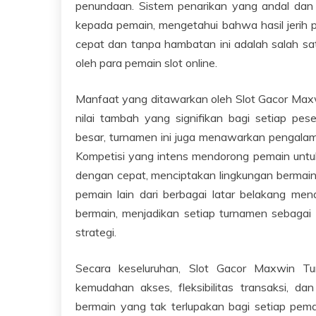
penundaan. Sistem penarikan yang andal da
kepada pemain, mengetahui bahwa hasil jerih 
cepat dan tanpa hambatan ini adalah salah sa
oleh para pemain slot online.
Manfaat yang ditawarkan oleh Slot Gacor Maxw
nilai tambah yang signifikan bagi setiap p
besar, turnamen ini juga menawarkan pengal
Kompetisi yang intens mendorong pemain untu
dengan cepat, menciptakan lingkungan bermain y
pemain lain dari berbagai latar belakang 
bermain, menjadikan setiap turnamen sebaga
strategi.
Secara keseluruhan, Slot Gacor Maxwin Tu
kemudahan akses, fleksibilitas transaksi, 
bermain yang tak terlupakan bagi setiap pem