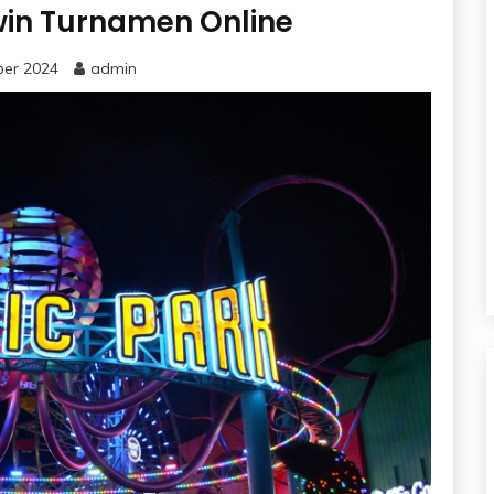
win Turnamen Online
er 2024
admin