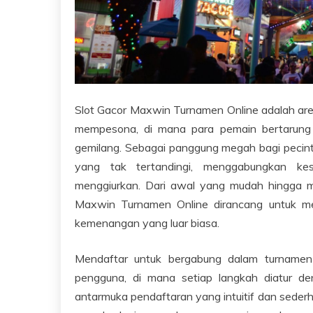
Slot Gacor Maxwin Turnamen Online adalah aren
mempesona, di mana para pemain bertarung
gemilang. Sebagai panggung megah bagi pecin
yang tak tertandingi, menggabungkan ke
menggiurkan. Dari awal yang mudah hingga m
Maxwin Turnamen Online dirancang untuk m
kemenangan yang luar biasa.
Mendaftar untuk bergabung dalam turnamen
pengguna, di mana setiap langkah diatur de
antarmuka pendaftaran yang intuitif dan seder