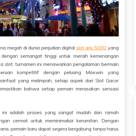
a megah di dunia perjudian digital
slot qris 5000
yang
 dengan semangat tinggi untuk meraih kemenangan
ta slot, turnamen ini menawarkan pengalaman bermain
seruan kompetitif dengan peluang Maxwin yang
anfaat yang melimpah, setiap aspek dari Slot Gacor
emastikan bahwa setiap pemain merasakan sensasi
 ini adalah proses yang sangat mudah dan ramah
ngan cermat untuk meminimalisir kerumitan. Dengan
hana, pemain baru dapat segera bergabung tanpa harus