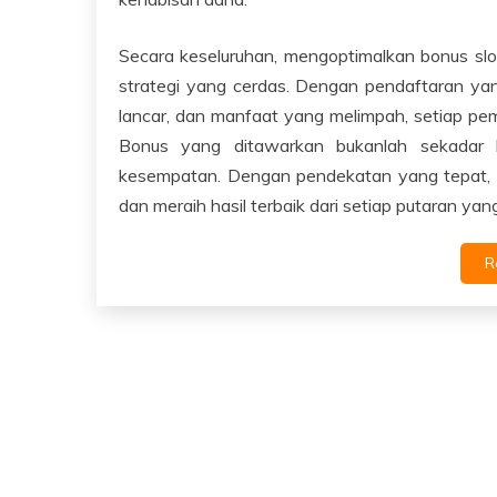
Secara keseluruhan, mengoptimalkan bonus s
strategi yang cerdas. Dengan pendaftaran ya
lancar, dan manfaat yang melimpah, setiap pe
Bonus yang ditawarkan bukanlah sekadar h
kesempatan. Dengan pendekatan yang tepat,
dan meraih hasil terbaik dari setiap putaran ya
R