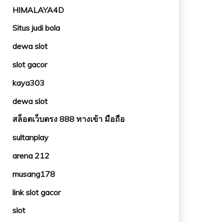
HIMALAYA4D
Situs judi bola
dewa slot
slot gacor
kaya303
dewa slot
สล็อตเว็บตรง 888 ทางเข้า มือถือ
sultanplay
arena 212
musang178
link slot gacor
slot