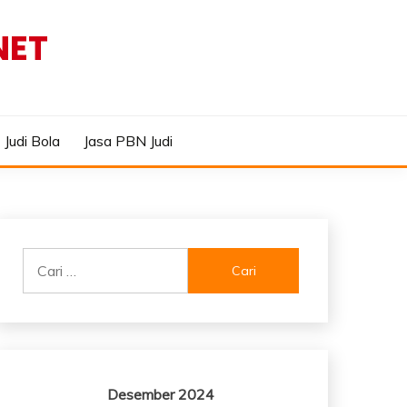
NET
Judi Bola
Jasa PBN Judi
Cari
untuk:
Desember 2024