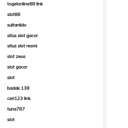
togelonline88 link
slot88
sultanlido
situs slot gacor
situs slot resmi
slot zeus
slot gacor
slot
badak 138
ceri123 link
tuna787
slot