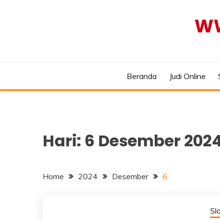
Skip
to
WW
content
Beranda
Judi Online
Hari:
6 Desember 202
Home
2024
Desember
6
Sl