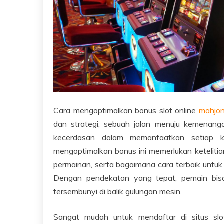
Cara mengoptimalkan bonus slot online
mahjo
dan strategi, sebuah jalan menuju kemenang
kecerdasan dalam memanfaatkan setiap k
mengoptimalkan bonus ini memerlukan ketelit
permainan, serta bagaimana cara terbaik untuk
Dengan pendekatan yang tepat, pemain bis
tersembunyi di balik gulungan mesin.
Sangat mudah untuk mendaftar di situs sl