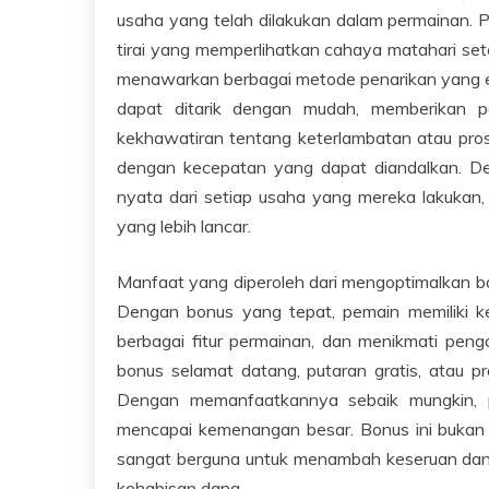
usaha yang telah dilakukan dalam permainan. 
tirai yang memperlihatkan cahaya matahari setel
menawarkan berbagai metode penarikan yang ef
dapat ditarik dengan mudah, memberikan p
kekhawatiran tentang keterlambatan atau pro
dengan kecepatan yang dapat diandalkan. De
nyata dari setiap usaha yang mereka lakukan
yang lebih lancar.
Manfaat yang diperoleh dari mengoptimalkan bonu
Dengan bonus yang tepat, pemain memiliki k
berbagai fitur permainan, dan menikmati peng
bonus selamat datang, putaran gratis, atau 
Dengan memanfaatkannya sebaik mungkin, 
mencapai kemenangan besar. Bonus ini bukan 
sangat berguna untuk menambah keseruan dan
kehabisan dana.