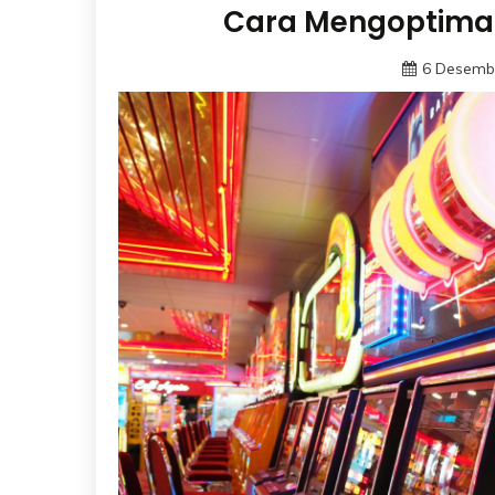
Cara Mengoptimal
6 Desemb