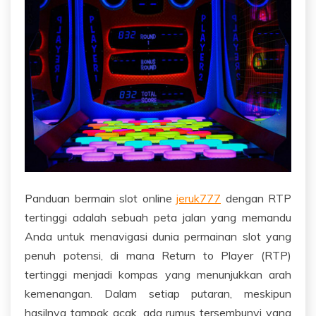
Panduan bermain slot online
jeruk777
dengan RTP
tertinggi adalah sebuah peta jalan yang memandu
Anda untuk menavigasi dunia permainan slot yang
penuh potensi, di mana Return to Player (RTP)
tertinggi menjadi kompas yang menunjukkan arah
kemenangan. Dalam setiap putaran, meskipun
hasilnya tampak acak, ada rumus tersembunyi yang