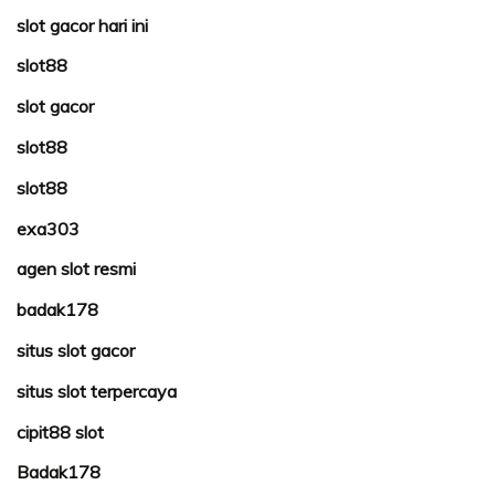
slot gacor hari ini
slot88
slot gacor
slot88
slot88
exa303
agen slot resmi
badak178
situs slot gacor
situs slot terpercaya
cipit88 slot
Badak178