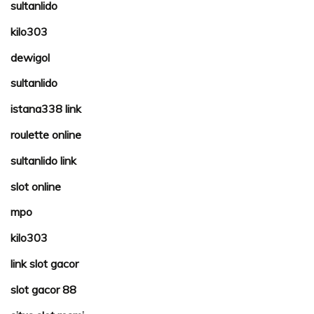
sultanlido
kilo303
dewigol
sultanlido
istana338 link
roulette online
sultanlido link
slot online
mpo
kilo303
link slot gacor
slot gacor 88