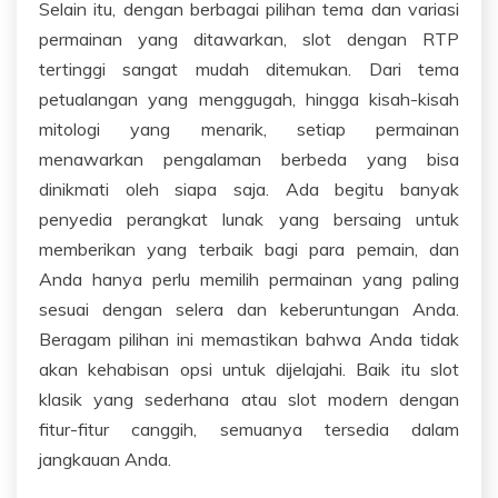
Selain itu, dengan berbagai pilihan tema dan variasi
permainan yang ditawarkan, slot dengan RTP
tertinggi sangat mudah ditemukan. Dari tema
petualangan yang menggugah, hingga kisah-kisah
mitologi yang menarik, setiap permainan
menawarkan pengalaman berbeda yang bisa
dinikmati oleh siapa saja. Ada begitu banyak
penyedia perangkat lunak yang bersaing untuk
memberikan yang terbaik bagi para pemain, dan
Anda hanya perlu memilih permainan yang paling
sesuai dengan selera dan keberuntungan Anda.
Beragam pilihan ini memastikan bahwa Anda tidak
akan kehabisan opsi untuk dijelajahi. Baik itu slot
klasik yang sederhana atau slot modern dengan
fitur-fitur canggih, semuanya tersedia dalam
jangkauan Anda.