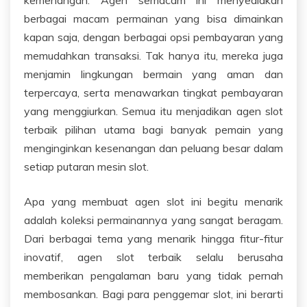
kemenangan. Agen semacam ini menyediakan
berbagai macam permainan yang bisa dimainkan
kapan saja, dengan berbagai opsi pembayaran yang
memudahkan transaksi. Tak hanya itu, mereka juga
menjamin lingkungan bermain yang aman dan
terpercaya, serta menawarkan tingkat pembayaran
yang menggiurkan. Semua itu menjadikan agen slot
terbaik pilihan utama bagi banyak pemain yang
menginginkan kesenangan dan peluang besar dalam
setiap putaran mesin slot.
Apa yang membuat agen slot ini begitu menarik
adalah koleksi permainannya yang sangat beragam.
Dari berbagai tema yang menarik hingga fitur-fitur
inovatif, agen slot terbaik selalu berusaha
memberikan pengalaman baru yang tidak pernah
membosankan. Bagi para penggemar slot, ini berarti