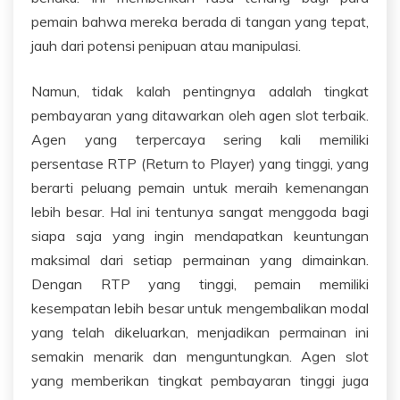
pemain bahwa mereka berada di tangan yang tepat,
jauh dari potensi penipuan atau manipulasi.
Namun, tidak kalah pentingnya adalah tingkat
pembayaran yang ditawarkan oleh agen slot terbaik.
Agen yang terpercaya sering kali memiliki
persentase RTP (Return to Player) yang tinggi, yang
berarti peluang pemain untuk meraih kemenangan
lebih besar. Hal ini tentunya sangat menggoda bagi
siapa saja yang ingin mendapatkan keuntungan
maksimal dari setiap permainan yang dimainkan.
Dengan RTP yang tinggi, pemain memiliki
kesempatan lebih besar untuk mengembalikan modal
yang telah dikeluarkan, menjadikan permainan ini
semakin menarik dan menguntungkan. Agen slot
yang memberikan tingkat pembayaran tinggi juga