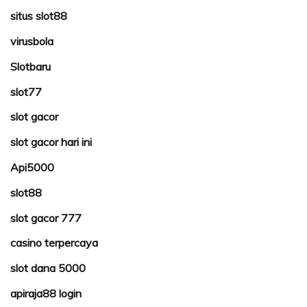
situs slot88
virusbola
Slotbaru
slot77
slot gacor
slot gacor hari ini
Api5000
slot88
slot gacor 777
casino terpercaya
slot dana 5000
apiraja88 login