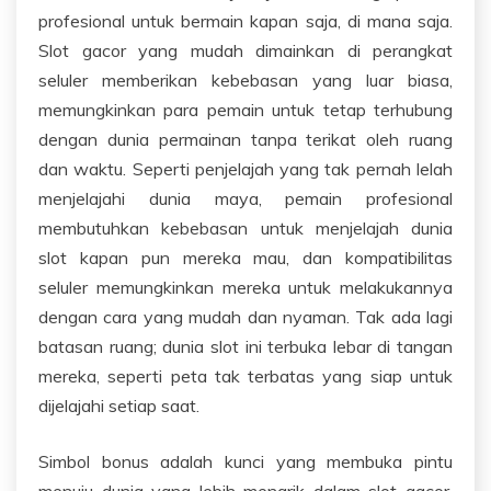
profesional untuk bermain kapan saja, di mana saja.
Slot gacor yang mudah dimainkan di perangkat
seluler memberikan kebebasan yang luar biasa,
memungkinkan para pemain untuk tetap terhubung
dengan dunia permainan tanpa terikat oleh ruang
dan waktu. Seperti penjelajah yang tak pernah lelah
menjelajahi dunia maya, pemain profesional
membutuhkan kebebasan untuk menjelajah dunia
slot kapan pun mereka mau, dan kompatibilitas
seluler memungkinkan mereka untuk melakukannya
dengan cara yang mudah dan nyaman. Tak ada lagi
batasan ruang; dunia slot ini terbuka lebar di tangan
mereka, seperti peta tak terbatas yang siap untuk
dijelajahi setiap saat.
Simbol bonus adalah kunci yang membuka pintu