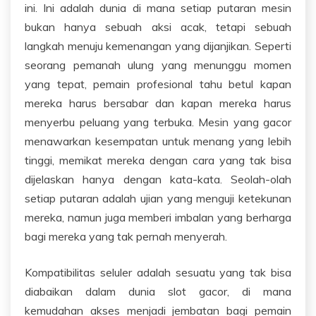
ini. Ini adalah dunia di mana setiap putaran mesin
bukan hanya sebuah aksi acak, tetapi sebuah
langkah menuju kemenangan yang dijanjikan. Seperti
seorang pemanah ulung yang menunggu momen
yang tepat, pemain profesional tahu betul kapan
mereka harus bersabar dan kapan mereka harus
menyerbu peluang yang terbuka. Mesin yang gacor
menawarkan kesempatan untuk menang yang lebih
tinggi, memikat mereka dengan cara yang tak bisa
dijelaskan hanya dengan kata-kata. Seolah-olah
setiap putaran adalah ujian yang menguji ketekunan
mereka, namun juga memberi imbalan yang berharga
bagi mereka yang tak pernah menyerah.
Kompatibilitas seluler adalah sesuatu yang tak bisa
diabaikan dalam dunia slot gacor, di mana
kemudahan akses menjadi jembatan bagi pemain