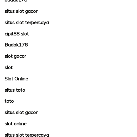
situs slot gacor
situs slot terpercaya
cipit88 slot
Badak178
slot gacor
slot
Slot Online
situs toto
toto
situs slot gacor
slot online
situs slot terpercaya