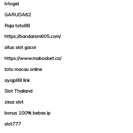
lvtogel
GARUDA62
Raja toto88
https://bandarsm605.com/
situs slot gacor
https://www.mabosbet.co/
toto macau online
ayojp88 link
Slot Thailand
zeus slot
bonus 100% bebas ip
slot777