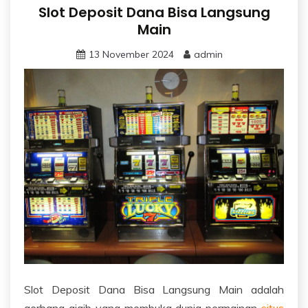
Slot Deposit Dana Bisa Langsung
Main
13 November 2024
admin
Slot Deposit Dana Bisa Langsung Main adalah
gerbang ajaib yang membuka dunia permainan
situs