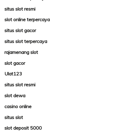
situs slot resmi
slot online terpercaya
situs slot gacor
situs slot terpercaya
rajamenang slot
slot gacor
Ulat123
situs slot resmi
slot dewa
casino online
situs slot
slot deposit 5000