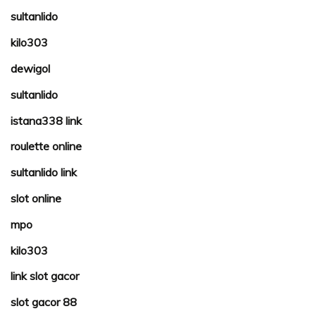
sultanlido
kilo303
dewigol
sultanlido
istana338 link
roulette online
sultanlido link
slot online
mpo
kilo303
link slot gacor
slot gacor 88