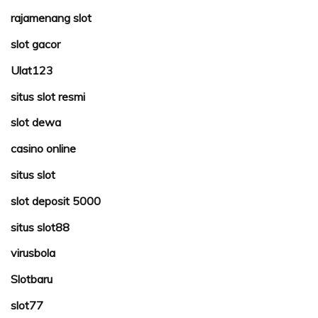
rajamenang slot
slot gacor
Ulat123
situs slot resmi
slot dewa
casino online
situs slot
slot deposit 5000
situs slot88
virusbola
Slotbaru
slot77