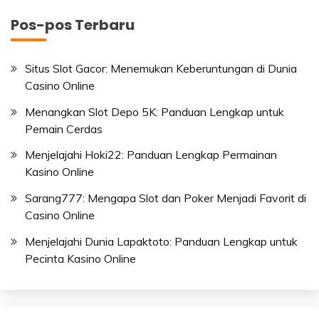
Pos-pos Terbaru
Situs Slot Gacor: Menemukan Keberuntungan di Dunia
Casino Online
Menangkan Slot Depo 5K: Panduan Lengkap untuk
Pemain Cerdas
Menjelajahi Hoki22: Panduan Lengkap Permainan
Kasino Online
Sarang777: Mengapa Slot dan Poker Menjadi Favorit di
Casino Online
Menjelajahi Dunia Lapaktoto: Panduan Lengkap untuk
Pecinta Kasino Online