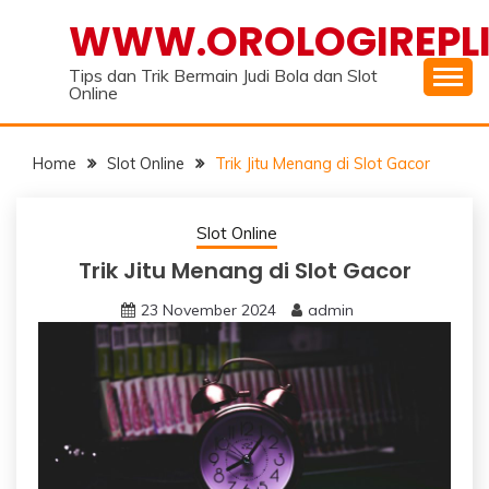
Skip
WWW.OROLOGIREPLI
to
content
Tips dan Trik Bermain Judi Bola dan Slot
Online
Home
Slot Online
Trik Jitu Menang di Slot Gacor
Slot Online
Trik Jitu Menang di Slot Gacor
23 November 2024
admin