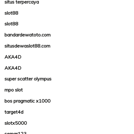
situs terpercaya
slot88
slot88
bandardewatoto.com
situsdewaslot88.com
AKA4D
AKA4D
super scatter olympus
mpo slot
bos pragmatic x1000
target4d
slotx5000
semar123