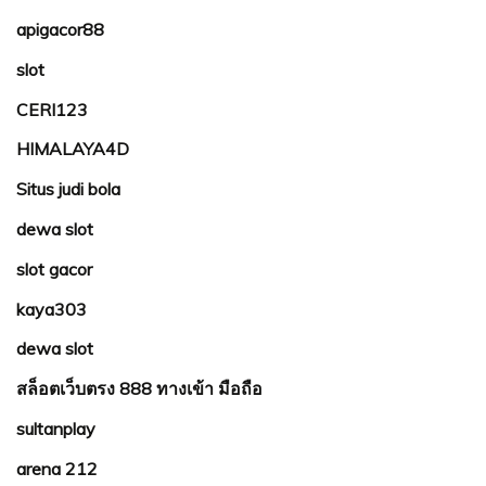
apigacor88
slot
CERI123
HIMALAYA4D
Situs judi bola
dewa slot
slot gacor
kaya303
dewa slot
สล็อตเว็บตรง 888 ทางเข้า มือถือ
sultanplay
arena 212