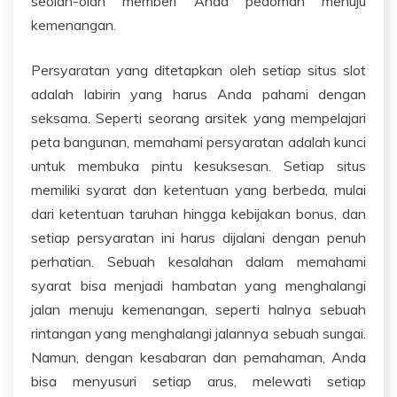
seolah-olah memberi Anda pedoman menuju
kemenangan.
Persyaratan yang ditetapkan oleh setiap situs slot
adalah labirin yang harus Anda pahami dengan
seksama. Seperti seorang arsitek yang mempelajari
peta bangunan, memahami persyaratan adalah kunci
untuk membuka pintu kesuksesan. Setiap situs
memiliki syarat dan ketentuan yang berbeda, mulai
dari ketentuan taruhan hingga kebijakan bonus, dan
setiap persyaratan ini harus dijalani dengan penuh
perhatian. Sebuah kesalahan dalam memahami
syarat bisa menjadi hambatan yang menghalangi
jalan menuju kemenangan, seperti halnya sebuah
rintangan yang menghalangi jalannya sebuah sungai.
Namun, dengan kesabaran dan pemahaman, Anda
bisa menyusuri setiap arus, melewati setiap