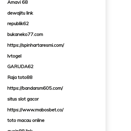
Amavi 68
dewajitu link
republik62
bukaneko77.com
https://spinhartaresmi.com/
lvtogel
GARUDA62
Raja toto88
https://bandarsm605.com/
situs slot gacor
https://www.mabosbet.co/
toto macau online