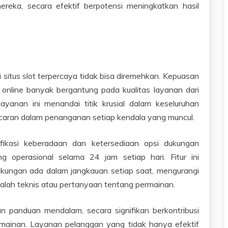
ereka, secara efektif berpotensi meningkatkan hasil
situs slot terpercaya tidak bisa diremehkan. Kepuasan
online banyak bergantung pada kualitas layanan dari
 layanan ini menandai titik krusial dalam keseluruhan
aran dalam penanganan setiap kendala yang muncul.
fikasi keberadaan dan ketersediaan opsi dukungan
g operasional selama 24 jam setiap hari. Fitur ini
ungan ada dalam jangkauan setiap saat, mengurangi
salah teknis atau pertanyaan tentang permainan.
 panduan mendalam, secara signifikan berkontribusi
ainan. Layanan pelanggan yang tidak hanya efektif