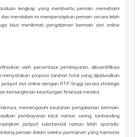
 panduan lengkap yang membantu pemain memahami
s dan mendalam ini mempersiapkan pemain secara lebih
uga bisa menikmati pengalaman bermain slot online
efinisikan oleh persentase pembayaran, dikuantifikasi
 ini menyatakan proporsi taruhan total yang dijadwalkan
ackpot slot online dengan RTP tinggi secara strategis
kan kemungkinan keuntungan finansial mereka.
kan lainnya, memengaruhi keutuhan pengalaman bermain.
asilkan pembayaran kecil namun sering, berbanding
njanjikan jackpot substansial namun lebih sporadis.
imbing pemain dalam seleksi permainan yang harmonis