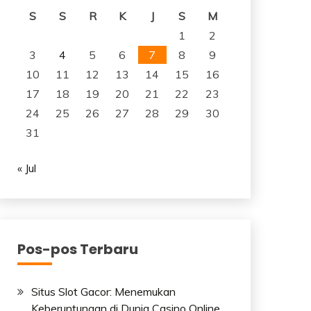
S
S
R
K
J
S
M
1
2
3
4
5
6
7
8
9
10
11
12
13
14
15
16
17
18
19
20
21
22
23
24
25
26
27
28
29
30
31
« Jul
Pos-pos Terbaru
Situs Slot Gacor: Menemukan
Keberuntungan di Dunia Casino Online