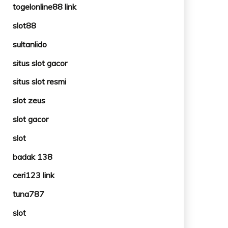
togelonline88 link
slot88
sultanlido
situs slot gacor
situs slot resmi
slot zeus
slot gacor
slot
badak 138
ceri123 link
tuna787
slot