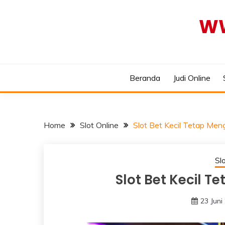
Skip
to
WW
content
Beranda
Judi Online
Home
Slot Online
Slot Bet Kecil Tetap Me
Sl
Slot Bet Kecil 
23 Juni