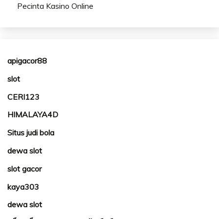
Pecinta Kasino Online
apigacor88
slot
CERI123
HIMALAYA4D
Situs judi bola
dewa slot
slot gacor
kaya303
dewa slot