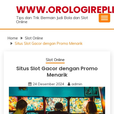
Skip
WWW.OROLOGIREPLI
to
content
Tips dan Trik Bermain Judi Bola dan Slot
Online
Home
Slot Online
Situs Slot Gacor dengan Promo Menarik
Slot Online
Situs Slot Gacor dengan Promo
Menarik
24 Desember 2024
admin