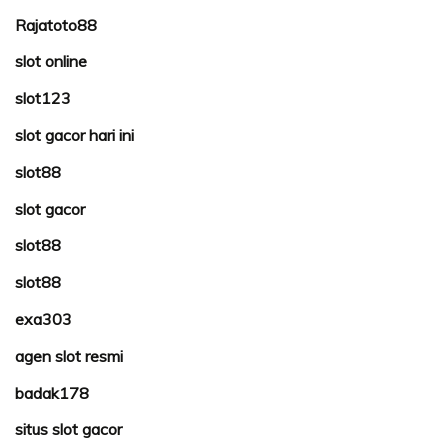
Rajatoto88
slot online
slot123
slot gacor hari ini
slot88
slot gacor
slot88
slot88
exa303
agen slot resmi
badak178
situs slot gacor