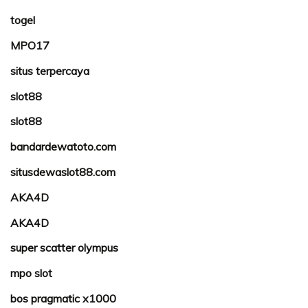
togel
MPO17
situs terpercaya
slot88
slot88
bandardewatoto.com
situsdewaslot88.com
AKA4D
AKA4D
super scatter olympus
mpo slot
bos pragmatic x1000