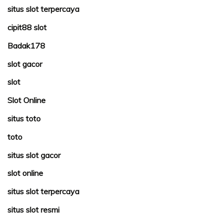
situs slot terpercaya
cipit88 slot
Badak178
slot gacor
slot
Slot Online
situs toto
toto
situs slot gacor
slot online
situs slot terpercaya
situs slot resmi