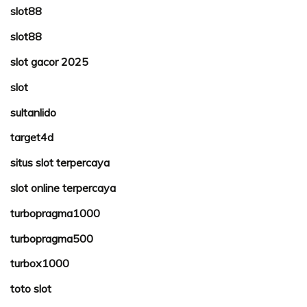
slot88
slot88
slot gacor 2025
slot
sultanlido
target4d
situs slot terpercaya
slot online terpercaya
turbopragma1000
turbopragma500
turbox1000
toto slot