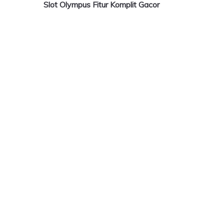
Slot Olympus Fitur Komplit Gacor
pos