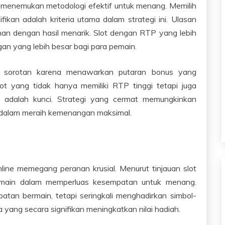
a menemukan metodologi efektif untuk menang. Memilih
ikan adalah kriteria utama dalam strategi ini. Ulasan
an dengan hasil menarik. Slot dengan RTP yang lebih
an yang lebih besar bagi para pemain.
di sorotan karena menawarkan putaran bonus yang
t yang tidak hanya memiliki RTP tinggi tetapi juga
a adalah kunci. Strategi yang cermat memungkinkan
 dalam meraih kemenangan maksimal.
line memegang peranan krusial. Menurut tinjauan slot
gi pemain dalam memperluas kesempatan untuk menang.
an bermain, tetapi seringkali menghadirkan simbol-
a yang secara signifikan meningkatkan nilai hadiah.