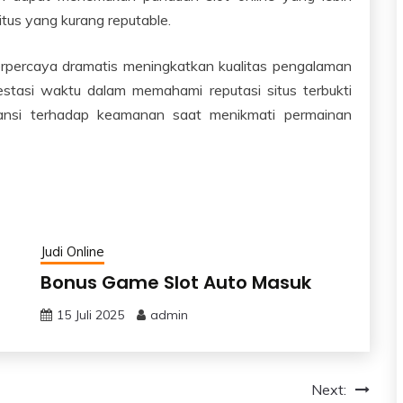
itus yang kurang reputable.
erpercaya dramatis meningkatkan kualitas pengalaman
stasi waktu dalam memahami reputasi situs terbukti
ransi terhadap keamanan saat menikmati permainan
Judi Online
Bonus Game Slot Auto Masuk
15 Juli 2025
admin
Next: