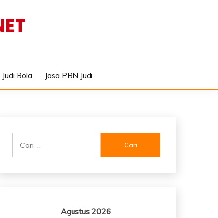
NET
Judi Bola
Jasa PBN Judi
Cari
untuk:
Agustus 2026