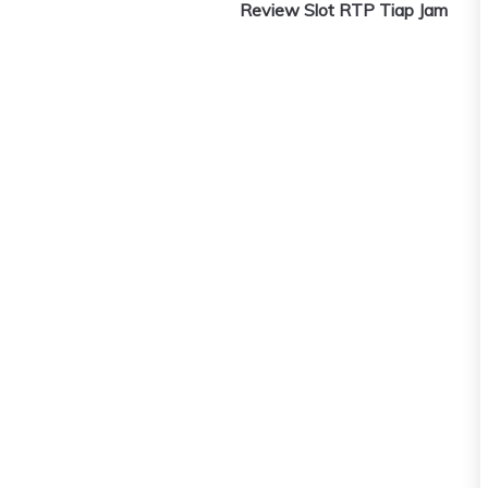
Review Slot RTP Tiap Jam