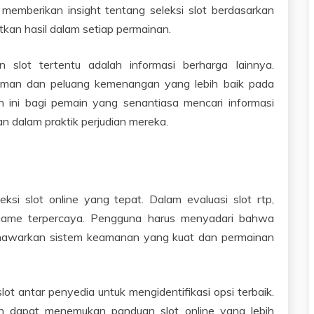
 memberikan insight tentang seleksi slot berdasarkan
kan hasil dalam setiap permainan.
slot tertentu adalah informasi berharga lainnya.
laman dan peluang kemenangan yang lebih baik pada
n ini bagi pemain yang senantiasa mencari informasi
an dalam praktik perjudian mereka.
ksi slot online yang tepat. Dalam evaluasi slot rtp,
lot game terpercaya. Pengguna harus menyadari bahwa
enawarkan sistem keamanan yang kuat dan permainan
t antar penyedia untuk mengidentifikasi opsi terbaik.
in dapat menemukan panduan slot online yang lebih