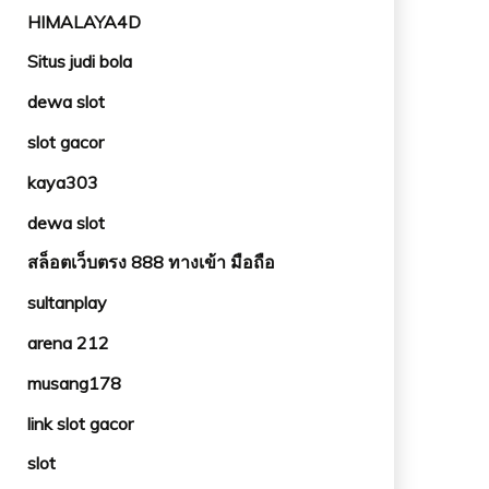
HIMALAYA4D
Situs judi bola
dewa slot
slot gacor
kaya303
dewa slot
สล็อตเว็บตรง 888 ทางเข้า มือถือ
sultanplay
arena 212
musang178
link slot gacor
slot