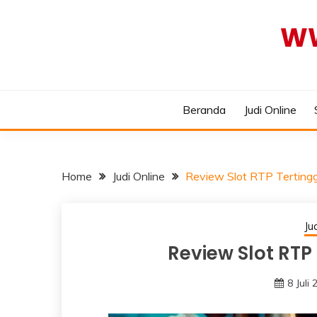
Skip
to
WW
content
Beranda
Judi Online
Home
Judi Online
Review Slot RTP Tertingg
Ju
Review Slot RTP 
8 Juli