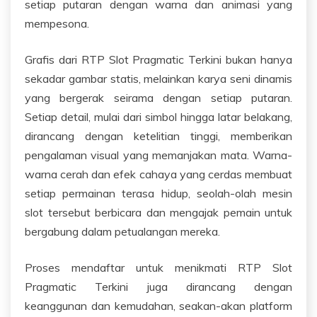
setiap putaran dengan warna dan animasi yang
mempesona.
Grafis dari RTP Slot Pragmatic Terkini bukan hanya
sekadar gambar statis, melainkan karya seni dinamis
yang bergerak seirama dengan setiap putaran.
Setiap detail, mulai dari simbol hingga latar belakang,
dirancang dengan ketelitian tinggi, memberikan
pengalaman visual yang memanjakan mata. Warna-
warna cerah dan efek cahaya yang cerdas membuat
setiap permainan terasa hidup, seolah-olah mesin
slot tersebut berbicara dan mengajak pemain untuk
bergabung dalam petualangan mereka.
Proses mendaftar untuk menikmati RTP Slot
Pragmatic Terkini juga dirancang dengan
keanggunan dan kemudahan, seakan-akan platform