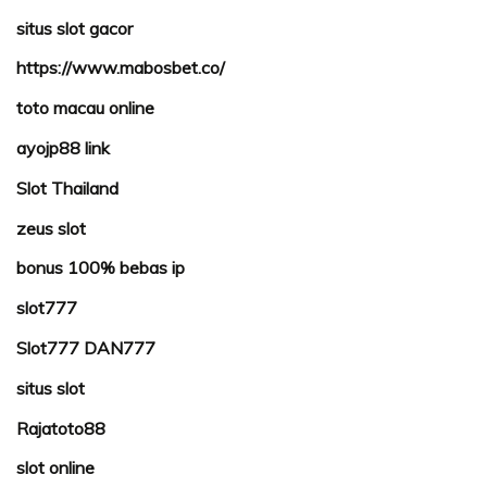
situs slot gacor
https://www.mabosbet.co/
toto macau online
ayojp88 link
Slot Thailand
zeus slot
bonus 100% bebas ip
slot777
Slot777 DAN777
situs slot
Rajatoto88
slot online