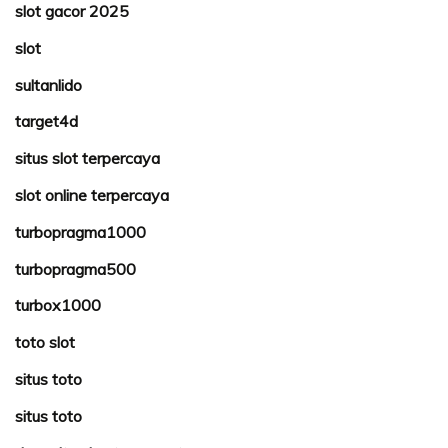
slot gacor 2025
slot
sultanlido
target4d
situs slot terpercaya
slot online terpercaya
turbopragma1000
turbopragma500
turbox1000
toto slot
situs toto
situs toto