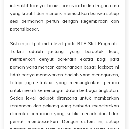
interaktif lainnya, bonus-bonus ini hadir dengan cara
yang kreatif dan menarik, memastikan bahwa setiap
sesi permainan penuh dengan kegembiraan dan
potensi besar.
Sistem jackpot multi-level pada RTP Slot Pragmatic
Terkini adalah jantung yang berdetak kuat,
memberikan denyut adrenalin ekstra bagi para
pemain yang mencari kemenangan besar. Jackpot ini
tidak hanya menawarkan hadiah yang menggiurkan,
tetapi juga struktur yang memungkinkan pemain
untuk meraih kemenangan dalam berbagai tingkatan.
Setiap level jackpot dirancang untuk memberikan
tantangan dan peluang yang berbeda, menciptakan
dinamika permainan yang selalu menarik dan tidak
pernah membosankan. Dengan sistem ini, setiap
putaran menjadi lebih berarti, karena pemain selalu