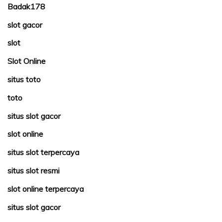
Badak178
slot gacor
slot
Slot Online
situs toto
toto
situs slot gacor
slot online
situs slot terpercaya
situs slot resmi
slot online terpercaya
situs slot gacor