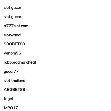
slot gacor
slot gacor
rr777slot.com
slotwangi
SBOBET88
venom55
robopragma cheat
gacor77
slot thailand
ABGBET88
togel
MPO17