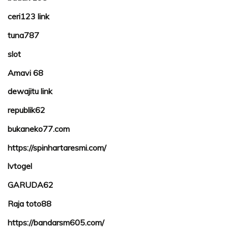
ceri123 link
tuna787
slot
Amavi 68
dewajitu link
republik62
bukaneko77.com
https://spinhartaresmi.com/
lvtogel
GARUDA62
Raja toto88
https://bandarsm605.com/