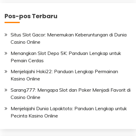
Pos-pos Terbaru
Situs Slot Gacor: Menemukan Keberuntungan di Dunia
Casino Online
Menangkan Slot Depo 5K: Panduan Lengkap untuk
Pemain Cerdas
Menjelajahi Hoki22: Panduan Lengkap Permainan
Kasino Online
Sarang777: Mengapa Slot dan Poker Menjadi Favorit di
Casino Online
Menjelajahi Dunia Lapaktoto: Panduan Lengkap untuk
Pecinta Kasino Online