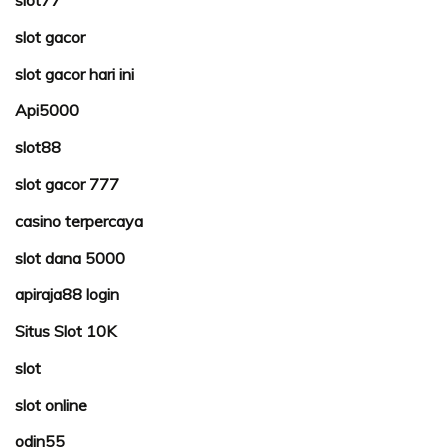
slot gacor
slot gacor hari ini
Api5000
slot88
slot gacor 777
casino terpercaya
slot dana 5000
apiraja88 login
Situs Slot 10K
slot
slot online
odin55