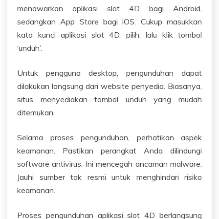
menawarkan aplikasi slot 4D bagi Android,
sedangkan App Store bagi iOS. Cukup masukkan
kata kunci aplikasi slot 4D, pilih, lalu klik tombol
‘unduh’.
Untuk pengguna desktop, pengunduhan dapat
dilakukan langsung dari website penyedia. Biasanya,
situs menyediakan tombol unduh yang mudah
ditemukan.
Selama proses pengunduhan, perhatikan aspek
keamanan. Pastikan perangkat Anda dilindungi
software antivirus. Ini mencegah ancaman malware.
Jauhi sumber tak resmi untuk menghindari risiko
keamanan.
Proses pengunduhan aplikasi slot 4D berlangsung