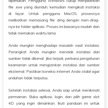
diperlukan. Pengguna Windows cukup menjalankan
file .exe yang diunduh, kemudian mengikuti instruksi
di layar. Untuk pengguna MacOS, prosesnya
melibatkan memasang file .dmg dengan men-drag-
nya ke folder aplikasi. Proses ini biasanya mudah dan
tidak memakan waktu lama.
Anda mungkin menghadapi masalah saat instalasi.
Perangkat Anda mungkin menolak instalasi dari
sumber tidak dikenal. Jika terjadi, perbarui pengaturan
keamanan untuk mengizinkan instalasi dari sumber
eksternal. Pastikan koneksi internet Anda stabil agar
unduhan tidak terputus.
Setelah instalasi selesai, Anda siap untuk menikmati
permainan. Buka aplikasi, login, dan pilih game slot
4D yang ingin dimainkan. Ikuti panduan ini untuk