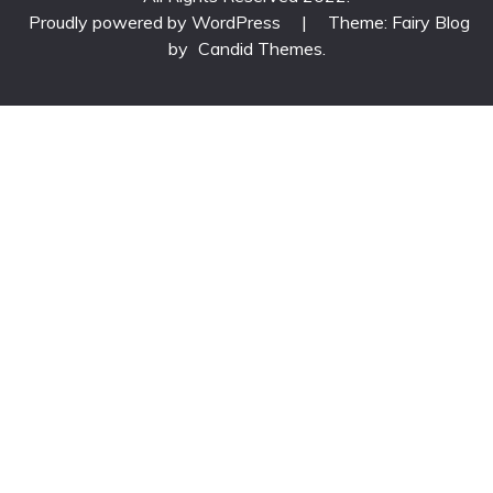
Proudly powered by WordPress
|
Theme: Fairy Blog
by
Candid Themes
.