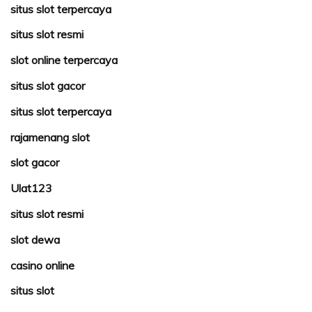
situs slot terpercaya
situs slot resmi
slot online terpercaya
situs slot gacor
situs slot terpercaya
rajamenang slot
slot gacor
Ulat123
situs slot resmi
slot dewa
casino online
situs slot