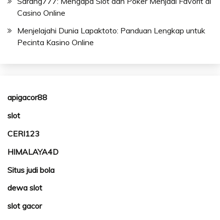
Sarang777: Mengapa Slot dan Poker Menjadi Favorit di
Casino Online
Menjelajahi Dunia Lapaktoto: Panduan Lengkap untuk
Pecinta Kasino Online
apigacor88
slot
CERI123
HIMALAYA4D
Situs judi bola
dewa slot
slot gacor