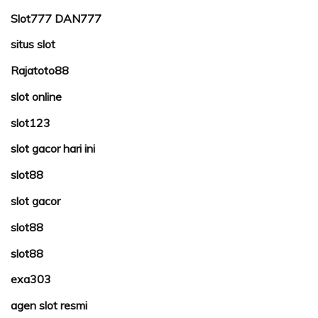
Slot777 DAN777
situs slot
Rajatoto88
slot online
slot123
slot gacor hari ini
slot88
slot gacor
slot88
slot88
exa303
agen slot resmi