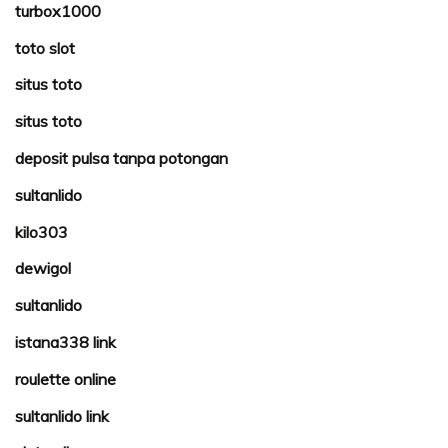
turbox1000
toto slot
situs toto
situs toto
deposit pulsa tanpa potongan
sultanlido
kilo303
dewigol
sultanlido
istana338 link
roulette online
sultanlido link