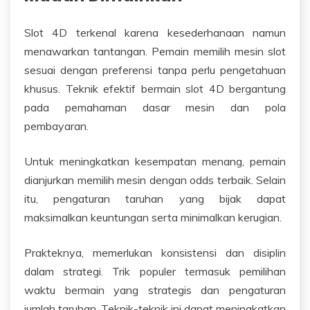
Slot 4D terkenal karena kesederhanaan namun
menawarkan tantangan. Pemain memilih mesin slot
sesuai dengan preferensi tanpa perlu pengetahuan
khusus. Teknik efektif bermain slot 4D bergantung
pada pemahaman dasar mesin dan pola
pembayaran.
Untuk meningkatkan kesempatan menang, pemain
dianjurkan memilih mesin dengan odds terbaik. Selain
itu, pengaturan taruhan yang bijak dapat
maksimalkan keuntungan serta minimalkan kerugian.
Prakteknya, memerlukan konsistensi dan disiplin
dalam strategi. Trik populer termasuk pemilihan
waktu bermain yang strategis dan pengaturan
jumlah taruhan. Teknik-teknik ini dapat meningkatkan