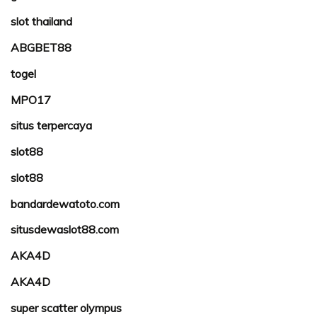
slot thailand
ABGBET88
togel
MPO17
situs terpercaya
slot88
slot88
bandardewatoto.com
situsdewaslot88.com
AKA4D
AKA4D
super scatter olympus