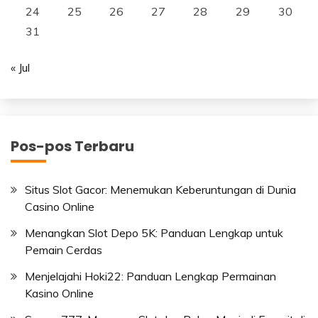
24
25
26
27
28
29
30
31
« Jul
Pos-pos Terbaru
Situs Slot Gacor: Menemukan Keberuntungan di Dunia
Casino Online
Menangkan Slot Depo 5K: Panduan Lengkap untuk
Pemain Cerdas
Menjelajahi Hoki22: Panduan Lengkap Permainan
Kasino Online