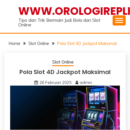
Skip
WWW.OROLOGIREPLI
to
content
Tips dan Trik Bermain Judi Bola dan Slot
Online
Home
Slot Online
Pola Slot 4D Jackpot Maksimal
Slot Online
Pola Slot 4D Jackpot Maksimal
26 Februari 2025
admin