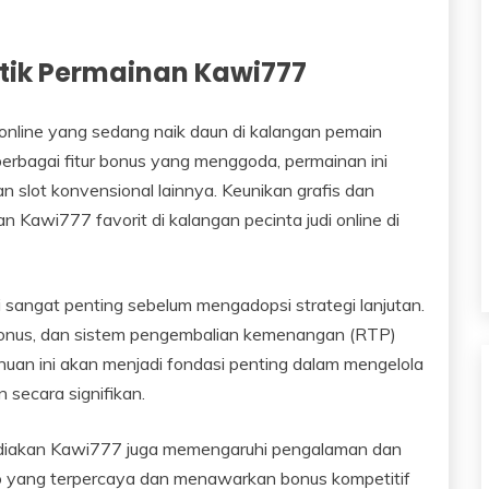
tik Permainan Kawi777
online yang sedang naik daun di kalangan pemain
erbagai fitur bonus yang menggoda, permainan ini
slot konvensional lainnya. Keunikan grafis dan
Kawi777 favorit di kalangan pecinta judi online di
i sangat penting sebelum mengadopsi strategi lanjutan.
 bonus, dan sistem pengembalian kemenangan (RTP)
huan ini akan menjadi fondasi penting dalam mengelola
secara signifikan.
nyediakan Kawi777 juga memengaruhi pengalaman dan
ino yang terpercaya dan menawarkan bonus kompetitif