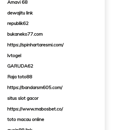
Amavi 68
dewajitu link
republik62
bukaneko77.com
https://spinhartaresmi.com/
lvtogel
GARUDA62
Raja toto88
https://bandarsm605.com/
situs slot gacor
https://www.mabosbet.co/
toto macau online