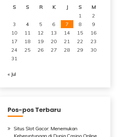
S
S
R
K
J
S
M
1
2
3
4
5
6
7
8
9
10
11
12
13
14
15
16
17
18
19
20
21
22
23
24
25
26
27
28
29
30
31
« Jul
Pos-pos Terbaru
Situs Slot Gacor: Menemukan
Keberuntungan di Dunia Casino Online