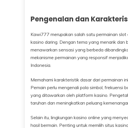
Pengenalan dan Karakteris
Kawi777 merupakan salah satu permainan slot 
kasino daring. Dengan tema yang menarik dan b
menawarkan sensasi yang berbeda dibandingkan 
mekanisme permainan yang responsif menjadikan 
Indonesia.
Memahami karakteristik dasar dari permainan in
Pemain perlu mengenali pola simbol, frekuensi
yang ditawarkan oleh platform kasino. Pengeta
taruhan dan meningkatkan peluang kemenangan 
Selain itu, lingkungan kasino online yang me
hasil bermain. Penting untuk memilih situs kas