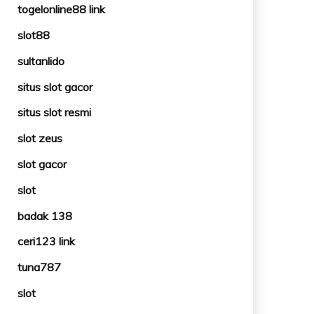
togelonline88 link
slot88
sultanlido
situs slot gacor
situs slot resmi
slot zeus
slot gacor
slot
badak 138
ceri123 link
tuna787
slot