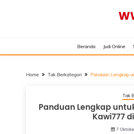
Skip
to
WW
content
Beranda
Judi Online
Home
Tak Berkategori
Panduan Lengkap u
Tak B
Panduan Lengkap unt
Kawi777 di
7 Oktobe