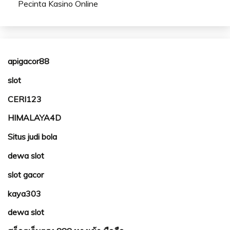
Pecinta Kasino Online
apigacor88
slot
CERI123
HIMALAYA4D
Situs judi bola
dewa slot
slot gacor
kaya303
dewa slot