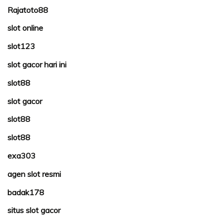
Rajatoto88
slot online
slot123
slot gacor hari ini
slot88
slot gacor
slot88
slot88
exa303
agen slot resmi
badak178
situs slot gacor