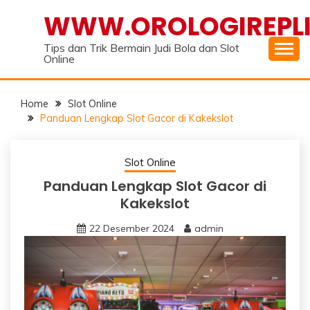
Skip
WWW.OROLOGIREPLI
to
content
Tips dan Trik Bermain Judi Bola dan Slot
Online
Home
Slot Online
Panduan Lengkap Slot Gacor di Kakekslot
Slot Online
Panduan Lengkap Slot Gacor di
Kakekslot
22 Desember 2024
admin