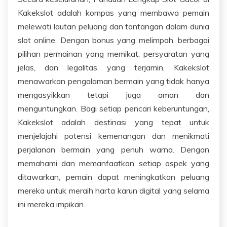
Kakekslot adalah kompas yang membawa pemain
melewati lautan peluang dan tantangan dalam dunia
slot online. Dengan bonus yang melimpah, berbagai
pilihan permainan yang memikat, persyaratan yang
jelas, dan legalitas yang terjamin, Kakekslot
menawarkan pengalaman bermain yang tidak hanya
mengasyikkan tetapi juga aman dan
menguntungkan. Bagi setiap pencari keberuntungan,
Kakekslot adalah destinasi yang tepat untuk
menjelajahi potensi kemenangan dan menikmati
perjalanan bermain yang penuh warna. Dengan
memahami dan memanfaatkan setiap aspek yang
ditawarkan, pemain dapat meningkatkan peluang
mereka untuk meraih harta karun digital yang selama
ini mereka impikan.