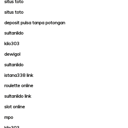
situs toto
situs toto
deposit pulsa tanpa potongan
sultanlido
kilo303
dewigol
sultanlido
istana338 link
roulette online
sultanlido link
slot online
mpo
kilo303