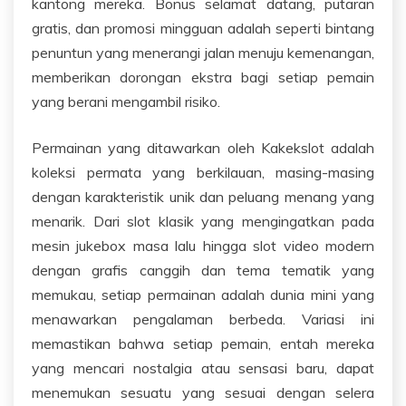
kantong mereka. Bonus selamat datang, putaran
gratis, dan promosi mingguan adalah seperti bintang
penuntun yang menerangi jalan menuju kemenangan,
memberikan dorongan ekstra bagi setiap pemain
yang berani mengambil risiko.
Permainan yang ditawarkan oleh Kakekslot adalah
koleksi permata yang berkilauan, masing-masing
dengan karakteristik unik dan peluang menang yang
menarik. Dari slot klasik yang mengingatkan pada
mesin jukebox masa lalu hingga slot video modern
dengan grafis canggih dan tema tematik yang
memukau, setiap permainan adalah dunia mini yang
menawarkan pengalaman berbeda. Variasi ini
memastikan bahwa setiap pemain, entah mereka
yang mencari nostalgia atau sensasi baru, dapat
menemukan sesuatu yang sesuai dengan selera