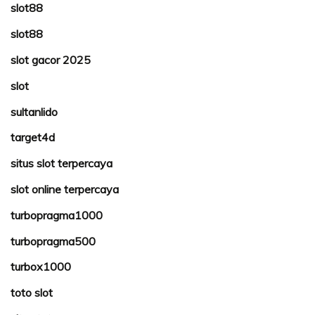
slot88
slot88
slot gacor 2025
slot
sultanlido
target4d
situs slot terpercaya
slot online terpercaya
turbopragma1000
turbopragma500
turbox1000
toto slot