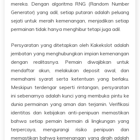
mereka. Dengan algoritma RNG (Random Number
Generator) yang adil, setiap putaran adalah peluang
sejati untuk meraih kemenangan, menjadikan setiap
permainan tidak hanya menghibur tetapi juga adil.
Persyaratan yang ditetapkan oleh Kakekslot adalah
jembatan yang menghubungkan impian kemenangan
dengan realitasnya. Pemain diwajibkan untuk
mendaftar akun, melakukan deposit awal, dan
memahami syarat serta ketentuan yang berlaku.
Meskipun terdengar seperti rintangan, persyaratan
ini sebenarnya adalah kunci yang membuka pintu ke
dunia permainan yang aman dan terjamin. Verifikasi
identitas dan kebijakan anti-penipuan memastikan
bahwa setiap pemain bermain di lingkungan yang
terpercaya, mengurangi risiko penipuan dan
memastikan bahwa kemenangan yang diraih adalah