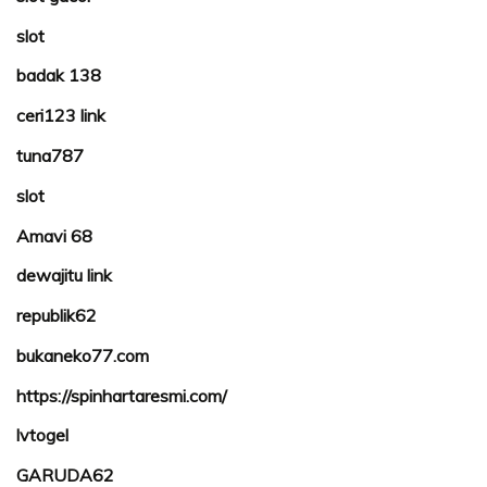
slot
badak 138
ceri123 link
tuna787
slot
Amavi 68
dewajitu link
republik62
bukaneko77.com
https://spinhartaresmi.com/
lvtogel
GARUDA62