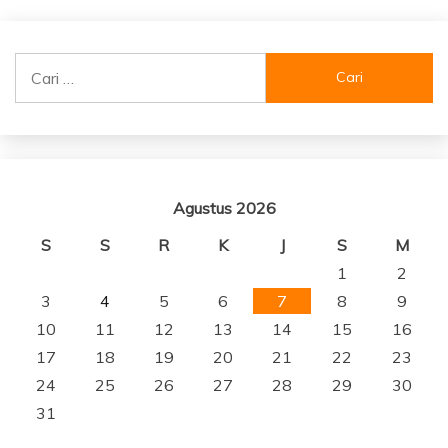
Cari
untuk:
Agustus 2026
S
S
R
K
J
S
M
1
2
3
4
5
6
7
8
9
10
11
12
13
14
15
16
17
18
19
20
21
22
23
24
25
26
27
28
29
30
31