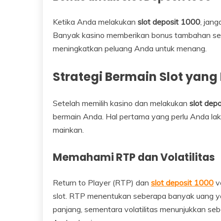
Ketika Anda melakukan
slot deposit 1000
, jan
Banyak kasino memberikan bonus tambahan sepe
meningkatkan peluang Anda untuk menang.
Strategi Bermain Slot yang 
Setelah memilih kasino dan melakukan
slot dep
bermain Anda. Hal pertama yang perlu Anda l
mainkan.
Memahami RTP dan Volatilitas
Return to Player (RTP) dan
slot deposit 1000
vo
slot. RTP menentukan seberapa banyak uang y
panjang, sementara volatilitas menunjukkan s