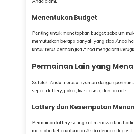
Anda alami.
Menentukan Budget
Penting untuk menetapkan budget sebelum mul
memutuskan berapa banyak yang siap Anda habi
untuk terus bermain jika Anda mengalami kerugi
Permainan Lain yang Menar
Setelah Anda merasa nyaman dengan permainan s
seperti lottery, poker, live casino, dan arcade.
Lottery dan Kesempatan Menan
Permainan lottery sering kali menawarkan hadia
mencoba keberuntungan Anda dengan deposit