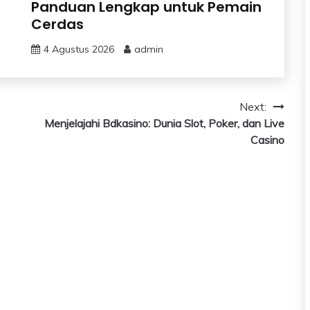
Panduan Lengkap untuk Pemain
Cerdas
4 Agustus 2026
admin
Next:
Menjelajahi Bdkasino: Dunia Slot, Poker, dan Live
Casino