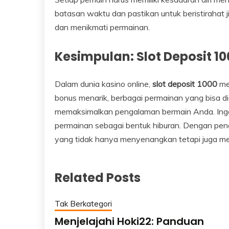
batasan waktu dan pastikan untuk beristirahat 
dan menikmati permainan.
Kesimpulan: Slot Deposit 1
Dalam dunia kasino online,
slot deposit 1000
me
bonus menarik, berbagai permainan yang bisa di
memaksimalkan pengalaman bermain Anda. Ingat
permainan sebagai bentuk hiburan. Dengan pe
yang tidak hanya menyenangkan tetapi juga m
Related Posts
Tak Berkategori
Menjelajahi Hoki22: Panduan