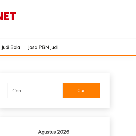
NET
Judi Bola
Jasa PBN Judi
Cari
untuk:
Agustus 2026