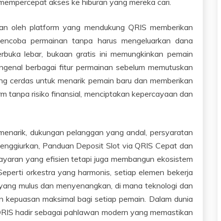
empercepat akses ke hiburan yang mereka cari.
arkan oleh platform yang mendukung QRIS memberikan
encoba permainan tanpa harus mengeluarkan dana
terbuka lebar, bukaan gratis ini memungkinkan pemain
ngenal berbagai fitur permainan sebelum memutuskan
yang cerdas untuk menarik pemain baru dan memberikan
 tanpa risiko finansial, menciptakan kepercayaan dan
narik, dukungan pelanggan yang andal, persyaratan
enggiurkan, Panduan Deposit Slot via QRIS Cepat dan
aran yang efisien tetapi juga membangun ekosistem
perti orkestra yang harmonis, setiap elemen bekerja
yang mulus dan menyenangkan, di mana teknologi dan
n kepuasan maksimal bagi setiap pemain. Dalam dunia
 QRIS hadir sebagai pahlawan modern yang memastikan