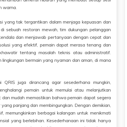
h warna.
si yang tak tergantikan dalam menjaga kepuasan dan
 di sebuah restoran mewah, tim dukungan pelanggan
 kendala dan menjawab pertanyaan dengan cepat dan
solusi yang efektif, pemain dapat merasa tenang dan
awatir tentang masalah teknis atau administratif.
n lingkungan bermain yang nyaman dan aman, di mana
ui QRIS juga dirancang agar sesederhana mungkin,
menghalangi pemain untuk memulai atau melanjutkan
pat dan mudah memastikan bahwa pemain dapat segera
ur yang panjang dan membingungkan. Dengan demikian,
if, memungkinkan berbagai kalangan untuk menikmati
nsial yang berlebihan. Kesederhanaan ini tidak hanya