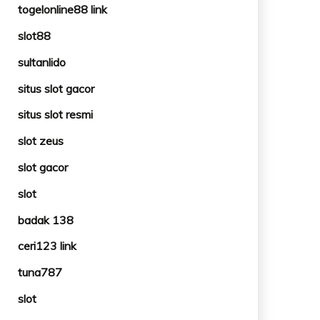
togelonline88 link
slot88
sultanlido
situs slot gacor
situs slot resmi
slot zeus
slot gacor
slot
badak 138
ceri123 link
tuna787
slot