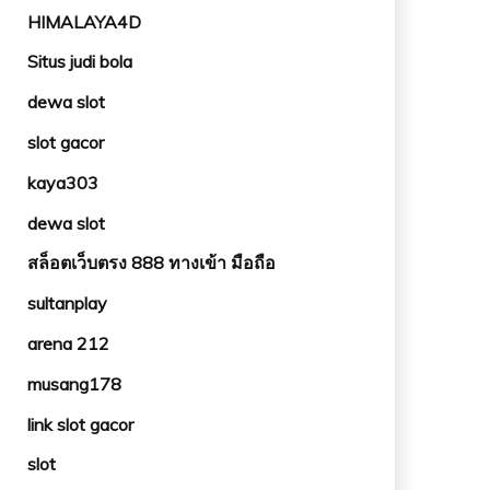
HIMALAYA4D
Situs judi bola
dewa slot
slot gacor
kaya303
dewa slot
สล็อตเว็บตรง 888 ทางเข้า มือถือ
sultanplay
arena 212
musang178
link slot gacor
slot