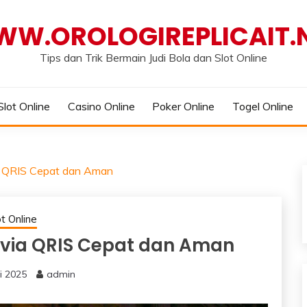
W.OROLOGIREPLICAIT.
Tips dan Trik Bermain Judi Bola dan Slot Online
Slot Online
Casino Online
Poker Online
Togel Online
a QRIS Cepat dan Aman
ot Online
 via QRIS Cepat dan Aman
i 2025
admin