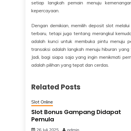
setiap langkah pemain menuju kemenanga
kepercayaan.
Dengan demikian, memilih deposit slot melal
terbaru, tetapi juga tentang merangkul kemu
adalah kunci untuk membuka pintu menuju p
transaksi adalah langkah menuju hiburan yang
Jadi, bagi siapa saja yang ingin menikmati p
adalah pilihan yang tepat dan cerdas.
Related Posts
Slot Online
Slot Bonus Gampang Didapat
Pemula
26 Juli 2025
admin