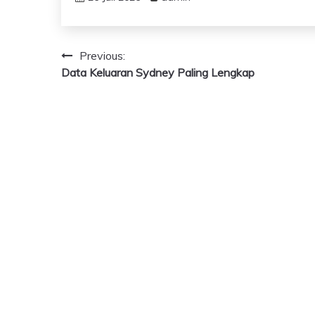
Navigasi
Previous:
Data Keluaran Sydney Paling Lengkap
pos