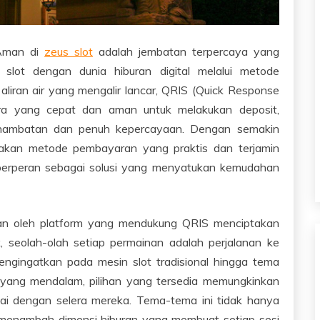
 Aman di
zeus slot
adalah jembatan terpercaya yang
lot dengan dunia hiburan digital melalui metode
liran air yang mengalir lancar, QRIS (Quick Response
ra yang cepat dan aman untuk melakukan deposit,
a hambatan dan penuh kepercayaan. Dengan semakin
n akan metode pembayaran yang praktis dan terjamin
S berperan sebagai solusi yang menyatukan kemudahan
kan oleh platform yang mendukung QRIS menciptakan
, seolah-olah setiap permainan adalah perjalanan ke
engingatkan pada mesin slot tradisional hingga tema
a yang mendalam, pilihan yang tersedia memungkinkan
i dengan selera mereka. Tema-tema ini tidak hanya
menambah dimensi hiburan yang membuat setiap sesi