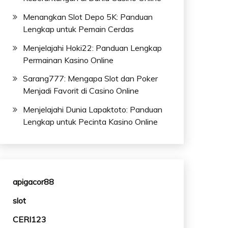
Menangkan Slot Depo 5K: Panduan
Lengkap untuk Pemain Cerdas
Menjelajahi Hoki22: Panduan Lengkap
Permainan Kasino Online
Sarang777: Mengapa Slot dan Poker
Menjadi Favorit di Casino Online
Menjelajahi Dunia Lapaktoto: Panduan
Lengkap untuk Pecinta Kasino Online
apigacor88
slot
CERI123