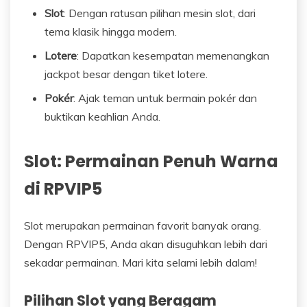
Slot
: Dengan ratusan pilihan mesin slot, dari
tema klasik hingga modern.
Lotere
: Dapatkan kesempatan memenangkan
jackpot besar dengan tiket lotere.
Pokér
: Ajak teman untuk bermain pokér dan
buktikan keahlian Anda.
Slot: Permainan Penuh Warna
di RPVIP5
Slot merupakan permainan favorit banyak orang.
Dengan RPVIP5, Anda akan disuguhkan lebih dari
sekadar permainan. Mari kita selami lebih dalam!
Pilihan Slot yang Beragam