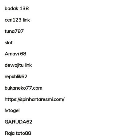
badak 138
ceri123 link
tuna787
slot
Amavi 68
dewajitu link
republik62
bukaneko77.com
https://spinhartaresmi.com/
lvtogel
GARUDA62
Raja toto88