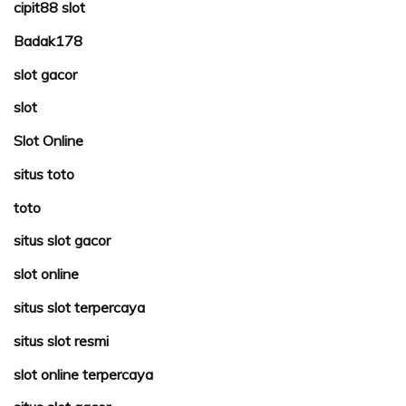
cipit88 slot
Badak178
slot gacor
slot
Slot Online
situs toto
toto
situs slot gacor
slot online
situs slot terpercaya
situs slot resmi
slot online terpercaya