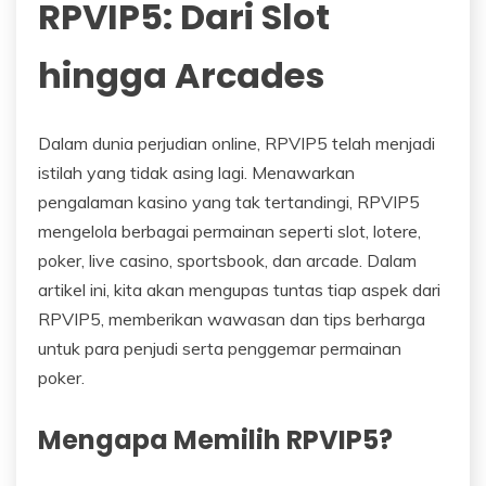
RPVIP5: Dari Slot
hingga Arcades
Dalam dunia perjudian online, RPVIP5 telah menjadi
istilah yang tidak asing lagi. Menawarkan
pengalaman kasino yang tak tertandingi, RPVIP5
mengelola berbagai permainan seperti slot, lotere,
poker, live casino, sportsbook, dan arcade. Dalam
artikel ini, kita akan mengupas tuntas tiap aspek dari
RPVIP5, memberikan wawasan dan tips berharga
untuk para penjudi serta penggemar permainan
poker.
Mengapa Memilih RPVIP5?