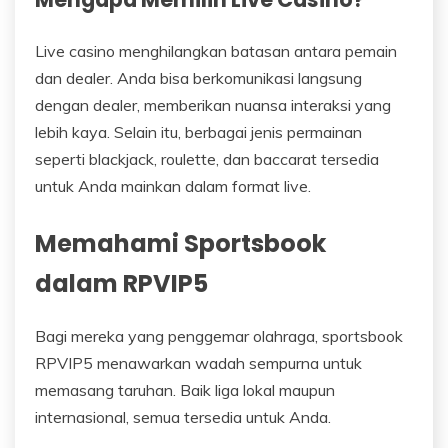
Live casino menghilangkan batasan antara pemain
dan dealer. Anda bisa berkomunikasi langsung
dengan dealer, memberikan nuansa interaksi yang
lebih kaya. Selain itu, berbagai jenis permainan
seperti blackjack, roulette, dan baccarat tersedia
untuk Anda mainkan dalam format live.
Memahami Sportsbook
dalam RPVIP5
Bagi mereka yang penggemar olahraga, sportsbook
RPVIP5 menawarkan wadah sempurna untuk
memasang taruhan. Baik liga lokal maupun
internasional, semua tersedia untuk Anda.