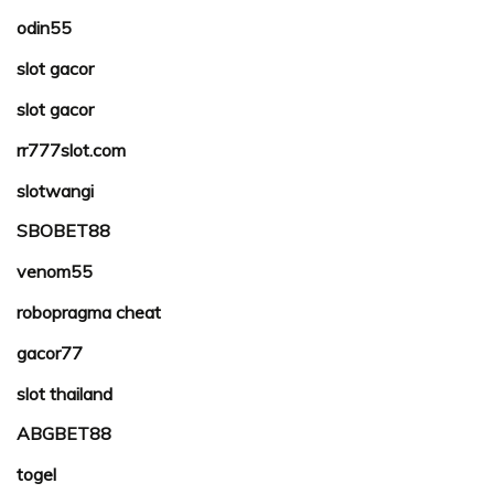
odin55
slot gacor
slot gacor
rr777slot.com
slotwangi
SBOBET88
venom55
robopragma cheat
gacor77
slot thailand
ABGBET88
togel