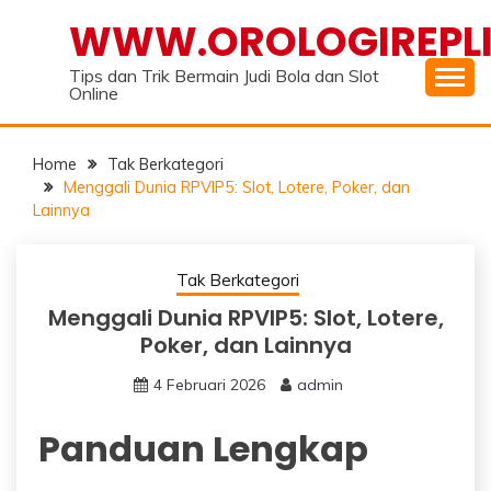
Skip
WWW.OROLOGIREPLI
to
content
Tips dan Trik Bermain Judi Bola dan Slot
Online
Home
Tak Berkategori
Menggali Dunia RPVIP5: Slot, Lotere, Poker, dan
Lainnya
Tak Berkategori
Menggali Dunia RPVIP5: Slot, Lotere,
Poker, dan Lainnya
4 Februari 2026
admin
Panduan Lengkap