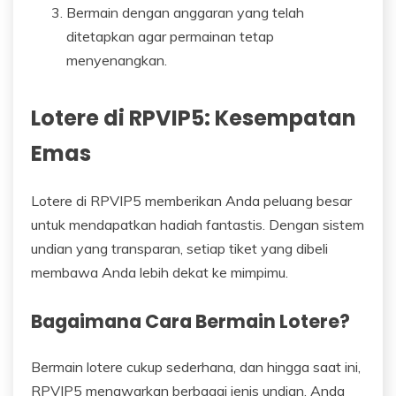
Bermain dengan anggaran yang telah
ditetapkan agar permainan tetap
menyenangkan.
Lotere di RPVIP5: Kesempatan
Emas
Lotere di RPVIP5 memberikan Anda peluang besar
untuk mendapatkan hadiah fantastis. Dengan sistem
undian yang transparan, setiap tiket yang dibeli
membawa Anda lebih dekat ke mimpimu.
Bagaimana Cara Bermain Lotere?
Bermain lotere cukup sederhana, dan hingga saat ini,
RPVIP5 menawarkan berbagai jenis undian. Anda