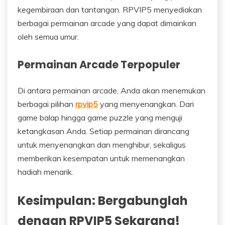
kegembiraan dan tantangan. RPVIP5 menyediakan
berbagai permainan arcade yang dapat dimainkan
oleh semua umur.
Permainan Arcade Terpopuler
Di antara permainan arcade, Anda akan menemukan
berbagai pilihan
rpvip5
yang menyenangkan. Dari
game balap hingga game puzzle yang menguji
ketangkasan Anda. Setiap permainan dirancang
untuk menyenangkan dan menghibur, sekaligus
memberikan kesempatan untuk memenangkan
hadiah menarik.
Kesimpulan: Bergabunglah
dengan RPVIP5 Sekarang!