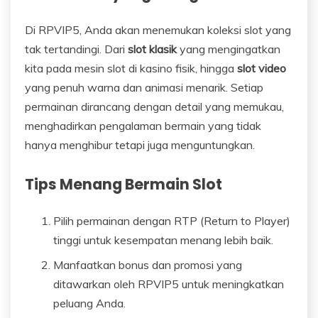
Di RPVIP5, Anda akan menemukan koleksi slot yang
tak tertandingi. Dari
slot klasik
yang mengingatkan
kita pada mesin slot di kasino fisik, hingga
slot video
yang penuh warna dan animasi menarik. Setiap
permainan dirancang dengan detail yang memukau,
menghadirkan pengalaman bermain yang tidak
hanya menghibur tetapi juga menguntungkan.
Tips Menang Bermain Slot
Pilih permainan dengan RTP (Return to Player)
tinggi untuk kesempatan menang lebih baik.
Manfaatkan bonus dan promosi yang
ditawarkan oleh RPVIP5 untuk meningkatkan
peluang Anda.