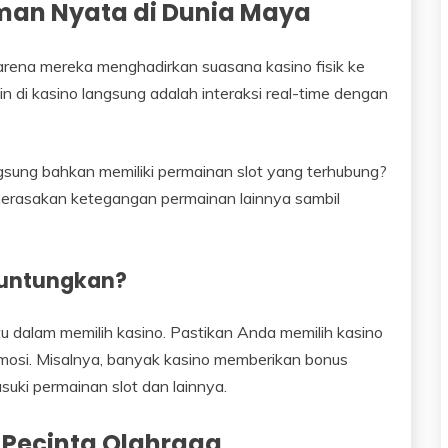
man Nyata di Dunia Maya
arena mereka menghadirkan suasana kasino fisik ke
n di kasino langsung adalah interaksi real-time dengan
ung bahkan memiliki permainan slot yang terhubung?
erasakan ketegangan permainan lainnya sambil
guntungkan?
u dalam memilih kasino. Pastikan Anda memilih kasino
osi. Misalnya, banyak kasino memberikan bonus
ki permainan slot dan lainnya.
 Pecinta Olahraga