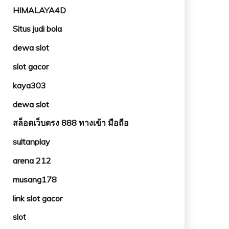
HIMALAYA4D
Situs judi bola
dewa slot
slot gacor
kaya303
dewa slot
สล็อตเว็บตรง 888 ทางเข้า มือถือ
sultanplay
arena 212
musang178
link slot gacor
slot