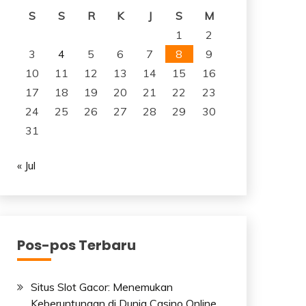
S
S
R
K
J
S
M
1
2
3
4
5
6
7
8
9
10
11
12
13
14
15
16
17
18
19
20
21
22
23
24
25
26
27
28
29
30
31
« Jul
Pos-pos Terbaru
Situs Slot Gacor: Menemukan
Keberuntungan di Dunia Casino Online