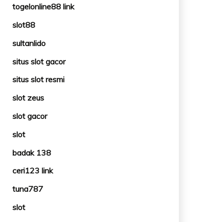
togelonline88 link
slot88
sultanlido
situs slot gacor
situs slot resmi
slot zeus
slot gacor
slot
badak 138
ceri123 link
tuna787
slot