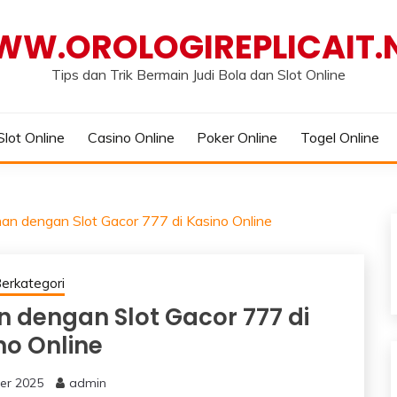
W.OROLOGIREPLICAIT.
Tips dan Trik Bermain Judi Bola dan Slot Online
Slot Online
Casino Online
Poker Online
Togel Online
n dengan Slot Gacor 777 di Kasino Online
erkategori
dengan Slot Gacor 777 di
no Online
er 2025
admin