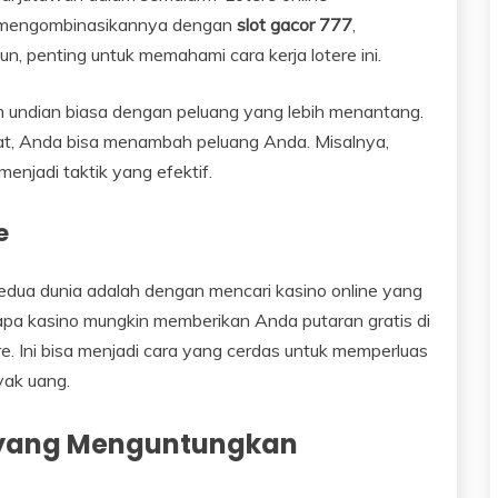
a mengombinasikannya dengan
slot gacor 777
,
, penting untuk memahami cara kerja lotere ini.
m undian biasa dengan peluang yang lebih menantang.
at, Anda bisa menambah peluang Anda. Misalnya,
enjadi taktik yang efektif.
e
edua dunia adalah dengan mencari kasino online yang
pa kasino mungkin memberikan Anda putaran gratis di
ere. Ini bisa menjadi cara yang cerdas untuk memperluas
yak uang.
i yang Menguntungkan