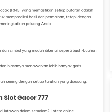
 acak (RNG) yang memastikan setiap putaran adalah
tuk memprediksi hasil dari permainan, tetapi dengan
 meningkatkan peluang Anda.
n dan simbol yang mudah dikenali seperti buah-buahan
a dan biasanya menawarkan lebih banyak garis
ah seiring dengan setiap taruhan yang dipasang.
n Slot Gacor 777
di jutawan dalam semalam? Lotere online