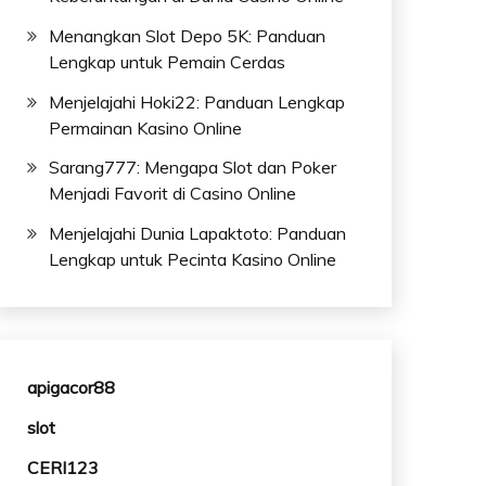
Menangkan Slot Depo 5K: Panduan
Lengkap untuk Pemain Cerdas
Menjelajahi Hoki22: Panduan Lengkap
Permainan Kasino Online
Sarang777: Mengapa Slot dan Poker
Menjadi Favorit di Casino Online
Menjelajahi Dunia Lapaktoto: Panduan
Lengkap untuk Pecinta Kasino Online
apigacor88
slot
CERI123