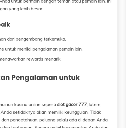
nda untuk bermain dengan teman atau pemain lain. Ini
an yang lebih besar.
baik
inan dari pengembang terkemuka.
ne untuk menilai pengalaman pemain lain.
menawarkan rewards menarik.
an Pengalaman untuk
inan kasino online seperti
slot gacor 777
, lotere,
, Anda setidaknya akan memiliki keunggulan. Tidak
dan pengetahuan, peluang selalu ada di depan Anda.
an dan tantangan. Segera ambil kesempatan Anda dan