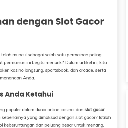
an dengan Slot Gacor
telah muncul sebagai salah satu permainan paling
permainan ini begitu menarik? Dalam artikel ini, kita
poker, kasino langsung, sportsbook, dan arcade, serta
kemenangan Anda.
s Anda Ketahui
ing populer dalam dunia online casino, dan
slot gacor
 sebenarnya yang dimaksud dengan slot gacor? Istilah
mbol keberuntungan dan peluang besar untuk menang.