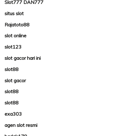
Slot777 DAN777
situs slot
Rajatoto88
slot online
slot123
slot gacor hari ini
slot88
slot gacor
slot88
slot88
exa303
agen slot resmi