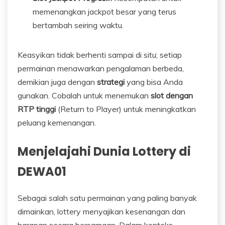
memenangkan jackpot besar yang terus
bertambah seiring waktu.
Keasyikan tidak berhenti sampai di situ; setiap
permainan menawarkan pengalaman berbeda,
demikian juga dengan
strategi
yang bisa Anda
gunakan. Cobalah untuk menemukan
slot dengan
RTP tinggi
(Return to Player) untuk meningkatkan
peluang kemenangan.
Menjelajahi Dunia Lottery di
DEWA01
Sebagai salah satu permainan yang paling banyak
dimainkan, lottery menyajikan kesenangan dan