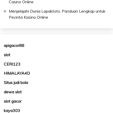
Casino Online
Menjelajahi Dunia Lapaktoto: Panduan Lengkap untuk
Pecinta Kasino Online
apigacor88
slot
CERI123
HIMALAYA4D
Situs judi bola
dewa slot
slot gacor
kaya303