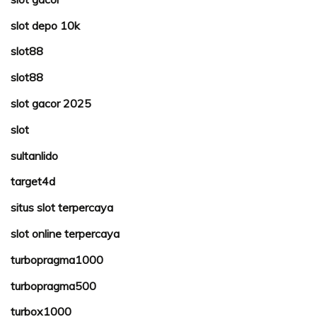
slot depo 10k
slot88
slot88
slot gacor 2025
slot
sultanlido
target4d
situs slot terpercaya
slot online terpercaya
turbopragma1000
turbopragma500
turbox1000