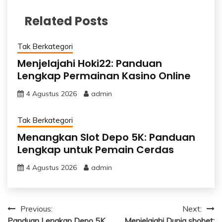
Related Posts
Tak Berkategori
Menjelajahi Hoki22: Panduan
Lengkap Permainan Kasino Online
4 Agustus 2026
admin
Tak Berkategori
Menangkan Slot Depo 5K: Panduan
Lengkap untuk Pemain Cerdas
4 Agustus 2026
admin
Navigasi
Previous:
Next:
Panduan Lengkap Depo 5K
Menjelajahi Dunia sbobet: