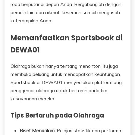
roda berputar di depan Anda. Bergabunglah dengan
pemain lain dan nikmati keseruan sambil mengasah
keterampilan Anda.
Memanfaatkan Sportsbook di
DEWA01
Olahraga bukan hanya tentang menonton; itu juga
membuka peluang untuk mendapatkan keuntungan.
Sportsbook di DEWA01 menyediakan platform bagi
penggemar olahraga untuk bertaruh pada tim
kesayangan mereka.
Tips Bertaruh pada Olahraga
Riset Mendalam:
Pelajari statistik dan performa