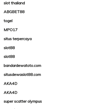
slot thailand
ABGBET88
togel
MPO17
situs terpercaya
slot88
slot88
bandardewatoto.com
situsdewaslot88.com
AKA4D
AKA4D
super scatter olympus