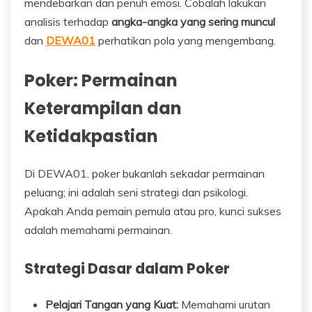
mendebarkan dan penuh emosi. Cobalah lakukan
analisis terhadap
angka-angka yang sering muncul
dan
DEWA01
perhatikan pola yang mengembang.
Poker: Permainan
Keterampilan dan
Ketidakpastian
Di DEWA01, poker bukanlah sekadar permainan
peluang; ini adalah seni strategi dan psikologi.
Apakah Anda pemain pemula atau pro, kunci sukses
adalah memahami permainan.
Strategi Dasar dalam Poker
Pelajari Tangan yang Kuat:
Memahami urutan