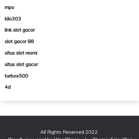
mpo
kilo303
link slot gacor
slot gacor 88
situs slot resmi
situs slot gacor
turbox500
4d
All Rights Reserved 2022.