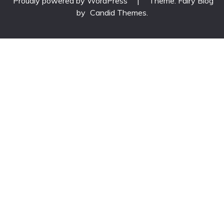
Proudly powered by WordPress
|
Theme: Fairy Blog
by
Candid Themes
.