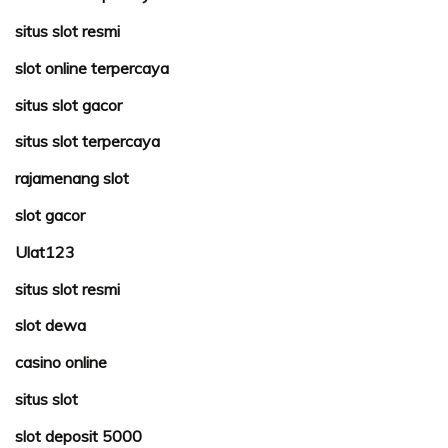
situs slot resmi
slot online terpercaya
situs slot gacor
situs slot terpercaya
rajamenang slot
slot gacor
Ulat123
situs slot resmi
slot dewa
casino online
situs slot
slot deposit 5000