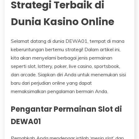
Strategi Terbaik di
Dunia Kasino Online
Selamat datang di dunia DEWA01, tempat di mana
keberuntungan bertemu strategi! Dalam artikel ini,
kita akan menyelami berbagai jenis permainan
seperti slot, lottery, poker, live casino, sportsbook,
dan arcade. Siapkan diri Anda untuk menemukan sisi
baru dari perjudian online yang dapat
memaksimalkan pengalaman bermain Anda.
Pengantar Permainan Slot di
DEWA01
Pernahkah Anda mendengar istilah ‘mesin slot’ dan