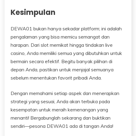
Kesimpulan
DEWA01 bukan hanya sekadar platform; ini adalah
pengalaman yang bisa memicu semangat dan
harapan. Dari slot memikat hingga tindakan live
casino, Anda memiliki semua yang dibutuhkan untuk
bermain secara efektif. Begitu banyak pilihan di
depan Anda, pastikan untuk menjajal semuanya
sebelum menentukan favorit pribadi Anda.
Dengan memahami setiap aspek dan menerapkan
strategi yang sesuai, Anda akan terbuka pada
kesempatan untuk meraih kemenangan yang
menanti! Bergabunglah sekarang dan buktikan
sendiri—pesona DEWA01 ada di tangan Anda!