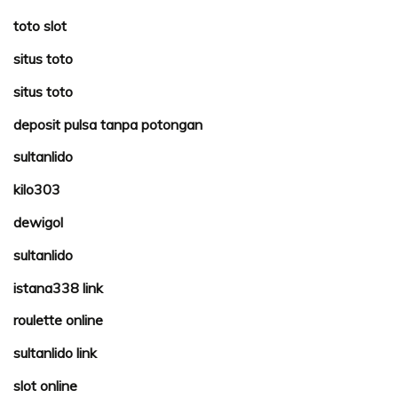
toto slot
situs toto
situs toto
deposit pulsa tanpa potongan
sultanlido
kilo303
dewigol
sultanlido
istana338 link
roulette online
sultanlido link
slot online