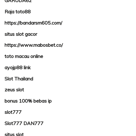
GARUDA62
Raja toto88
https://bandarsm605.com/
situs slot gacor
https://www.mabosbet.co/
toto macau online
ayojp88 link
Slot Thailand
zeus slot
bonus 100% bebas ip
slot777
Slot777 DAN777
situs slot