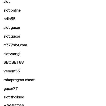
slot
slot online
odin55
slot gacor
slot gacor
rr777slot.com
slotwangi
SBOBET88
venom55
robopragma cheat
gacor77
slot thailand
ABGBET88