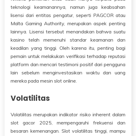
teknologi keamanannya, namun juga keabsahan
lisensi dari entitas pengatur, seperti PAGCOR atau
Malta Gaming Authority, merupakan aspek penting
lainnya. Lisensi tersebut menandakan bahwa suatu
kasino telah memenuhi standar keamanan dan
keadilan yang tinggi. Oleh karena itu, penting bagi
pemain untuk melakukan verifikasi terhadap reputasi
platform dan mencari testimoni positif dari pengguna
lain sebelum menginvestasikan waktu dan uang
mereka pada mesin slot online.
Volatilitas
Volatilitas merupakan indikator risiko inherent dalam
slot gacor 2025, mempengaruhi frekuensi dan
besaran kemenangan. Slot volatilitas tinggi, mampu