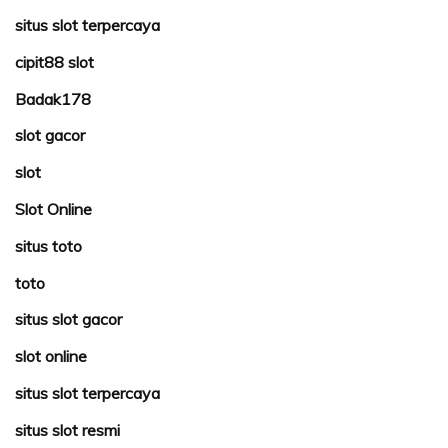
situs slot terpercaya
cipit88 slot
Badak178
slot gacor
slot
Slot Online
situs toto
toto
situs slot gacor
slot online
situs slot terpercaya
situs slot resmi