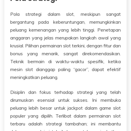
Pola strategi dalam slot, meskipun sangat
bergantung pada keberuntungan, memungkinkan
peluang kemenangan yang lebih tinggi. Penetapan
anggaran yang jelas merupakan langkah awal yang
krusial. Pilihan permainan slot terkini, dengan fitur dan
bonus yang menarik, sangat direkomendasikan.
Teknik bermain di waktu-waktu spesifik, ketika
mesin slot dianggap paling “gacor”, dapat efektif
meningkatkan peluang.
Disiplin dan fokus terhadap strategi yang telah
dirumuskan esensial untuk sukses. Ini membuka
peluang lebih besar untuk jackpot dalam game slot
populer yang dipilih. Terlibat dalam permainan slot
terbaru adalah strategi tambahan; ini membantu