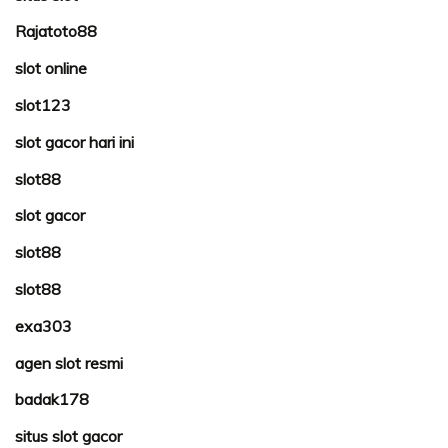
Rajatoto88
slot online
slot123
slot gacor hari ini
slot88
slot gacor
slot88
slot88
exa303
agen slot resmi
badak178
situs slot gacor