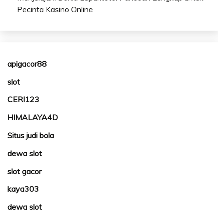
Pecinta Kasino Online
apigacor88
slot
CERI123
HIMALAYA4D
Situs judi bola
dewa slot
slot gacor
kaya303
dewa slot