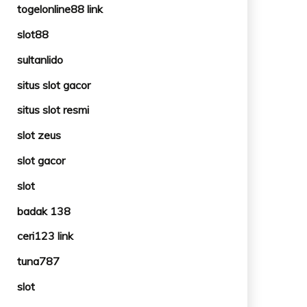
togelonline88 link
slot88
sultanlido
situs slot gacor
situs slot resmi
slot zeus
slot gacor
slot
badak 138
ceri123 link
tuna787
slot