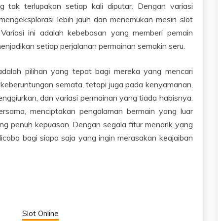
tak terlupakan setiap kali diputar. Dengan variasi
mengeksplorasi lebih jauh dan menemukan mesin slot
 Variasi ini adalah kebebasan yang memberi pemain
njadikan setiap perjalanan permainan semakin seru.
adalah pilihan yang tepat bagi mereka yang mencari
keberuntungan semata, tetapi juga pada kenyamanan,
ggiurkan, dan variasi permainan yang tiada habisnya.
 bersama, menciptakan pengalaman bermain yang luar
 penuh kepuasan. Dengan segala fitur menarik yang
dicoba bagi siapa saja yang ingin merasakan keajaiban
Slot Online