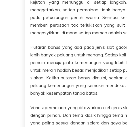
kejutan yang menunggu di setiap langka
menggetarkan, setiap permainan tidak hany
pada petualangan penuh warna. Sensasi ke
memberi perasaan tak terlukiskan yang sulit
mengasyikkan, di mana setiap momen adalah sesu
Putaran bonus yang ada pada jenis slot gacor
lebih banyak peluang untuk menang. Setiap kal
pemain menuju pintu kemenangan yang lebih 
untuk meraih hadiah besar, menjadikan setiap 
siakan. Ketika putaran bonus dimulai, seakan
peluang kemenangan yang semakin mendekat. I
banyak kesempatan tanpa batas.
Variasi permainan yang ditawarkan oleh jenis s
dengan pilihan. Dari tema klasik hingga tema 
yang paling sesuai dengan selera dan gaya ber