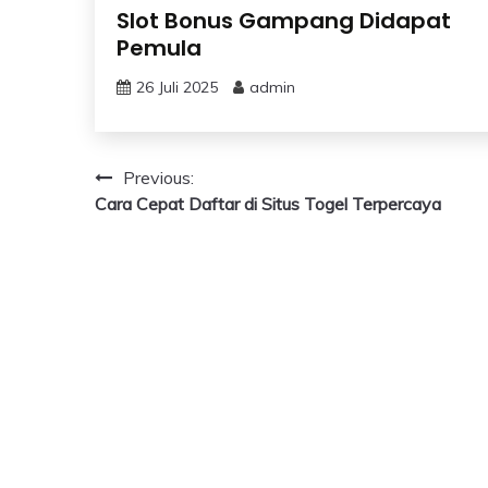
Slot Bonus Gampang Didapat
Pemula
26 Juli 2025
admin
Navigasi
Previous:
Cara Cepat Daftar di Situs Togel Terpercaya
pos